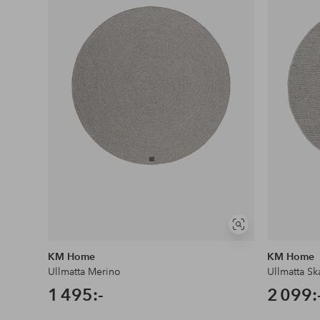
Visa
liknande
KM Home
KM Home
Ullmatta Merino
Ullmatta S
1 495:-
2 099: