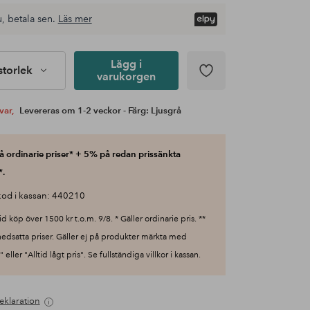
, betala sen.
Läs mer
Lägg i
 storlek
varukorgen
var,
Levereras om 1-2 veckor - Färg: Ljusgrå
 ordinarie priser* + 5% på redan prissänkta
*.
od i kassan: 440210
id köp över 1500 kr t.o.m. 9/8. * Gäller ordinarie pris. **
nedsatta priser. Gäller ej på produkter märkta med
 eller "Alltid lågt pris". Se fullständiga villkor i kassan.
eklaration