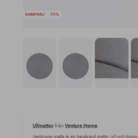
KAMPANJ
-15%
Ullmattor
från
Venture Home
Jambrung matta är en handvävd matta i ull och bomull