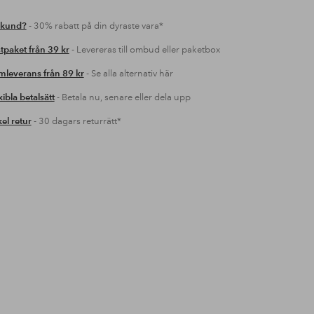
 kund?
- 30% rabatt på din dyraste vara*
tpaket från 39 kr
- Levereras till ombud eller paketbox
leverans från 89 kr
- Se alla alternativ här
xibla betalsätt
- Betala nu, senare eller dela upp
el retur
- 30 dagars returrätt*