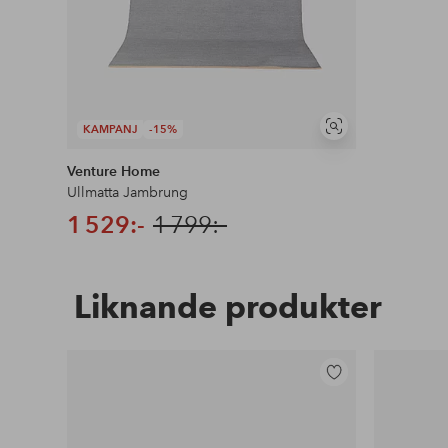
KAMPANJ
-15%
Visa
liknande
Venture Home
Ullmatta Jambrung
1 529:-
1 799:-
Liknande produkter
Lägg
till
i
favoriter