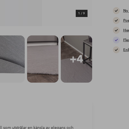
Ny
1
/
9
Pos
Hem
Fle
Enk
+4
 som utstrålar en känsla av elegans och