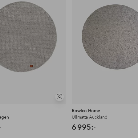
Visa
liknande
Rowico Home
kagen
Ullmatta Auckland
-
6 995:-