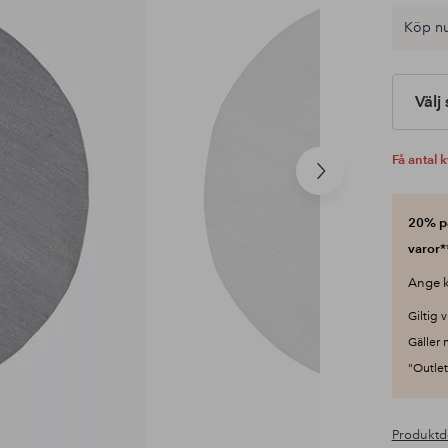
Köp nu
Välj
Få antal k
Nästa
produkt
20% på
varor*
Ange k
Giltig v
Gäller 
"Outlet"
Produktd