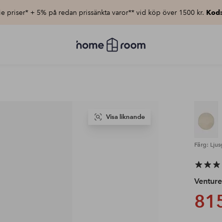
e priser* + 5% på redan prissänkta varor** vid köp över 1500 kr.
Kod
Homeroom
–
Allt
för
hemmet
till
lågt
pris
Visa liknande
Färg: Ljus
Ventur
815