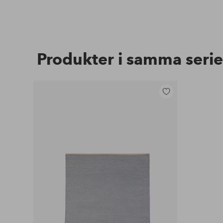
Produkter i samma serie
Lägg
till
i
favoriter