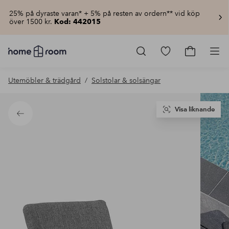
25% på dyraste varan* + 5% på resten av ordern** vid köp
över 1500 kr.
Kod: 442015
Homeroom
–
Gå
Gå
Pro
Allt
till
till
för
favoritmarkerad
kundvagn
Utemöbler & trädgård
Solstolar & solsängar
hemmet
produkter
till
lågt
pris
Visa liknande
Tillbaka