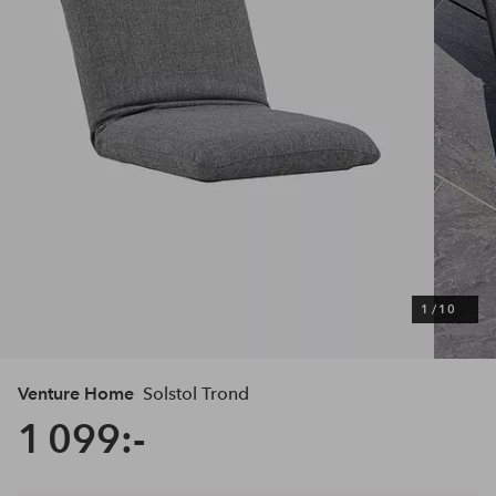
1
/
10
Venture Home
Solstol Trond
1 099:-