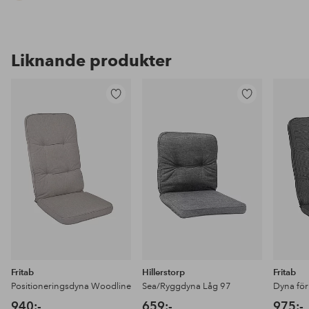
Liknande produkter
Lägg
Lägg
till
till
i
i
favoriter
favoriter
Fritab
Hillerstorp
Fritab
Positioneringsdyna Woodline
Sea/Ryggdyna Låg 97
940:-
659:-
975:-