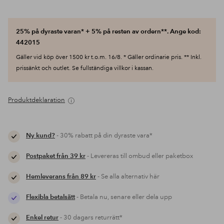
25% på dyraste varan* + 5% på resten av ordern**. Ange kod:
442015
Gäller vid köp över 1500 kr t.o.m. 16/8. * Gäller ordinarie pris. ** Inkl.
prissänkt och outlet. Se fullständiga villkor i kassan.
Produktdeklaration
Ny kund?
- 30% rabatt på din dyraste vara*
Postpaket från 39 kr
- Levereras till ombud eller paketbox
Hemleverans från 89 kr
- Se alla alternativ här
Flexibla betalsätt
- Betala nu, senare eller dela upp
Enkel retur
- 30 dagars returrätt*