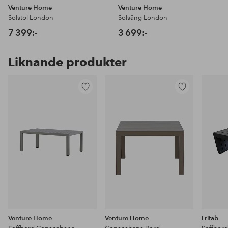
Venture Home
Venture Home
Solstol London
Solsäng London
7 399:-
3 699:-
Liknande produkter
Lägg
Lägg
till
till
i
i
favoriter
favoriter
Venture Home
Venture Home
Fritab