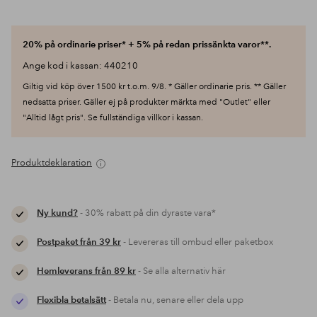
20% på ordinarie priser* + 5% på redan prissänkta varor**.
Ange kod i kassan: 440210
Giltig vid köp över 1500 kr t.o.m. 9/8. * Gäller ordinarie pris. ** Gäller
nedsatta priser. Gäller ej på produkter märkta med "Outlet" eller
"Alltid lågt pris". Se fullständiga villkor i kassan.
Produktdeklaration
Ny kund?
- 30% rabatt på din dyraste vara*
Postpaket från 39 kr
- Levereras till ombud eller paketbox
Hemleverans från 89 kr
- Se alla alternativ här
Flexibla betalsätt
- Betala nu, senare eller dela upp