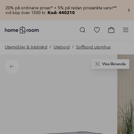
20% på ordinarie priser* + 5% på redan prissänkta varor**
vid köp över 1500 kr.
Kod: 440210
Homeroom
–
Gå
Gå
Pro
Allt
till
till
för
favoritmarkerad
kundvagn
Utemöbler & trädgård
Utebord
Soffbord utomhus
hemmet
produkter
till
lågt
pris
Visa liknande
Tillbaka