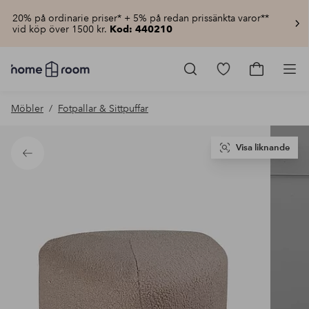
20% på ordinarie priser* + 5% på redan prissänkta varor**
vid köp över 1500 kr.
Kod: 440210
Homeroom
–
Gå
Gå
Pro
Allt
till
till
för
favoritmarkerad
kundvagn
Möbler
Fotpallar & Sittpuffar
hemmet
produkter
till
lågt
pris
Visa liknande
Tillbaka