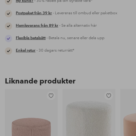
Ny kund?
- 30% rabatt på din dyraste vara*
Postpaket från 39 kr
- Levereras till ombud eller paketbox
Hemleverans från 89 kr
- Se alla alternativ här
Flexibla betalsätt
- Betala nu, senare eller dela upp
Enkel retur
- 30 dagars returrätt*
Liknande produkter
Lägg
Lägg
till
till
i
i
favoriter
favoriter