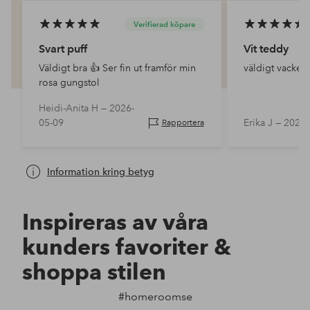
Verifierad köpare
Svart puff
Vit teddy
Väldigt bra 👍 Ser fin ut framför min
väldigt vacker
rosa gungstol
Heidi-Anita H —
2026-
05-09
Erika J —
2024-
Rapportera
Information kring betyg
Inspireras av våra
kunders favoriter &
shoppa stilen
#homeroomse