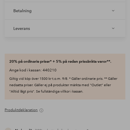
Betalning
Leverans
20% på ordinarie priser* + 5% på redan prissänkta varor**.
Ange kod i kassan: 440210
Giltig vid köp över 1500 kr t.o.m. 9/8. * Gäller ordinarie pris. ** Gäller
nedsatta priser. Gäller ej på produkter märkta med "Outlet" eller
"Alltid lågt pris". Se fullständiga villkor i kassan.
Produktdeklaration