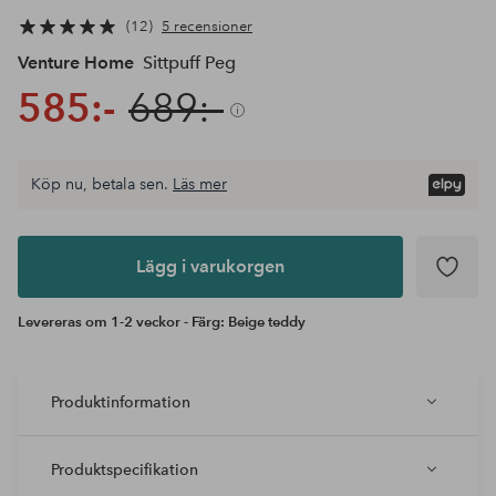
12
5 recensioner
Venture Home
Sittpuff Peg
585:-
689:-
Köp nu, betala sen.
Läs mer
Lägg i
varukorgen
Lägg i varukorgen
Levereras om 1-2 veckor - Färg: Beige teddy
Produktinformation
Produktspecifikation