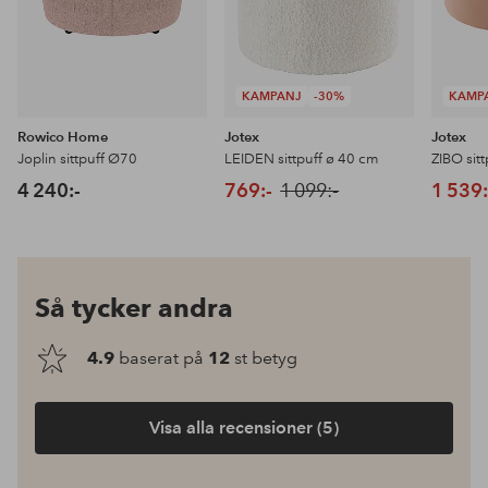
KAMPANJ
-30%
KAMP
Rowico Home
Jotex
Jotex
Joplin sittpuff Ø70
LEIDEN sittpuff ø 40 cm
ZIBO sitt
4 240:-
769:-
1 099:-
1 539:
Så tycker andra
4.9
baserat på
12
st betyg
Visa alla recensioner (5)