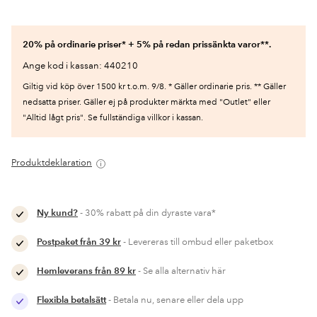
20% på ordinarie priser* + 5% på redan prissänkta varor**.
Ange kod i kassan: 440210
Giltig vid köp över 1500 kr t.o.m. 9/8. * Gäller ordinarie pris. ** Gäller
nedsatta priser. Gäller ej på produkter märkta med "Outlet" eller
"Alltid lågt pris". Se fullständiga villkor i kassan.
Produktdeklaration
Ny kund?
- 30% rabatt på din dyraste vara*
Postpaket från 39 kr
- Levereras till ombud eller paketbox
Hemleverans från 89 kr
- Se alla alternativ här
Flexibla betalsätt
- Betala nu, senare eller dela upp