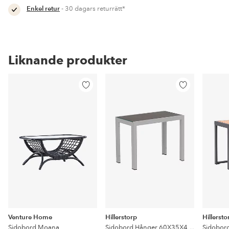
Enkel retur
- 30 dagars returrätt*
Liknande produkter
Lägg
Lägg
till
till
i
i
favoriter
favoriter
Venture Home
Hillerstorp
Hillersto
Sidobord Moana
Sidobord Hånger 60X35X47 Cm
Sidobor