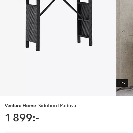
1
/
9
Venture Home
Sidobord Padova
1 899:-