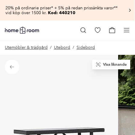
20% på ordinarie priser* + 5% på redan prissänkta varor**
vid köp över 1500 kr.
Kod: 440210
Homeroom
–
Gå
Gå
Pro
Allt
till
till
för
favoritmarkerad
kundvagn
Utemöbler & trädgård
Utebord
Sidebord
hemmet
produkter
till
lågt
pris
Visa liknande
Tillbaka