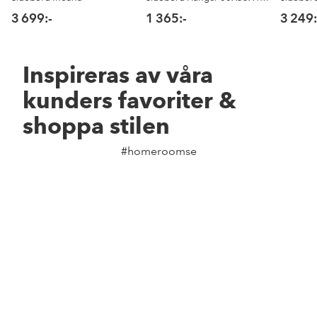
3 699:-
1 365:-
3 249:
Inspireras av våra
kunders favoriter &
shoppa stilen
#homeroomse