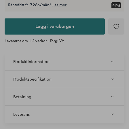
Räntefritt fr.
728:-/mån
*
Läs mer
Lägg i
varukorgen
Lägg i varukorgen
Levereras om 1-2 veckor - Färg: Vit
Produktinformation
Produktspecifikation
Betalning
Leverans