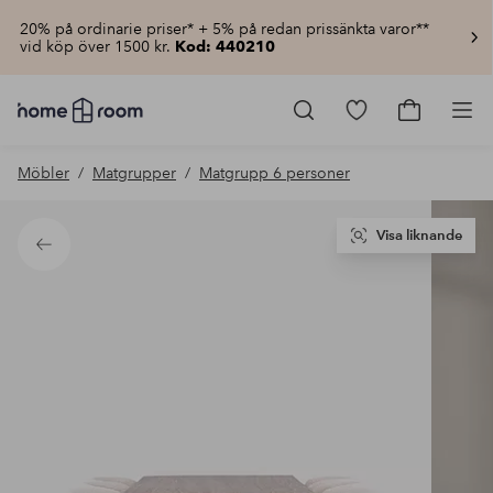
20% på ordinarie priser* + 5% på redan prissänkta varor**
vid köp över 1500 kr.
Kod: 440210
Homeroom
–
Gå
Gå
Pro
Allt
till
till
för
favoritmarkerad
kundvagn
Möbler
Matgrupper
Matgrupp 6 personer
hemmet
produkter
till
lågt
pris
Visa liknande
Tillbaka