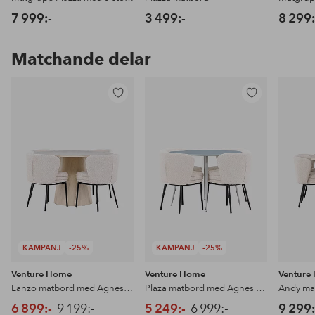
7 999:-
3 499:-
8 299:
Matchande delar
Lägg
Lägg
till
till
i
i
favoriter
favoriter
KAMPANJ
-25%
KAMPANJ
-25%
Venture Home
Venture Home
Venture
Lanzo matbord med Agnes matstol
Plaza matbord med Agnes matstol
6 899:-
9 199:-
5 249:-
6 999:-
9 299: