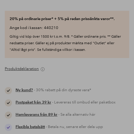
20% på ordinarie priser* + 5% på redan prissänkta varor**.
Ange kod i kassan: 440210
Giltig vid köp över 1500 kr t.o.m. 9/8. * Gäller ordinarie pris. ** Gäller
nedsatta priser. Gäller ej på produkter märkta med "Outlet" eller
"Alltid lågt pris". Se fullständiga villkor i kassan.
Produktdeklaration
Ny kund?
- 30% rabatt på din dyraste vara*
Postpaket från 39 kr
- Levereras till ombud eller paketbox
Hemleverans från 89 kr
- Se alla alternativ här
Flexibla betalsätt
- Betala nu, senare eller dela upp