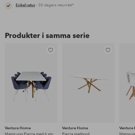
Enkel retur
- 30 dagars returrätt*
Produkter i samma serie
Lägg
Lägg
till
till
i
i
favoriter
favoriter
Venture Home
Venture Home
Venture
Matgrupp Piazza med 6 stolar Velvet
Piazza matbord