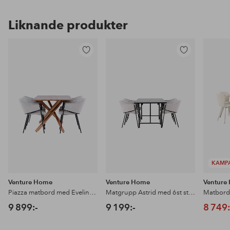
Liknande produkter
Lägg
Lägg
till
till
i
i
favoriter
favoriter
KAMP
Venture Home
Venture Home
Venture
Piazza matbord med Evelina matstol
Matgrupp Astrid med 6st stolar Evelina
9 899:-
9 199:-
8 749: