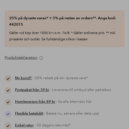
25% på dyraste varan* + 5% på resten av ordern**. Ange kod:
442015
Gäller vid köp över 1500 kr t.o.m. 16/8. * Gäller ordinarie pris. ** Inkl.
prissänkt och outlet. Se fullständiga villkor i kassan.
Produktdeklaration
Ny kund?
- 30% rabatt på din dyraste vara*
Postpaket från 39 kr
- Levereras till ombud eller paketbox
Hemleverans från 89 kr
- Se alla alternativ här
Flexibla betalsätt
- Betala nu, senare eller dela upp
Enkel retur
- 30 dagars returrätt*