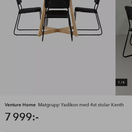
1
/
6
Venture Home
Matgrupp Yadikon med 4st stolar Kenth
7 999:-