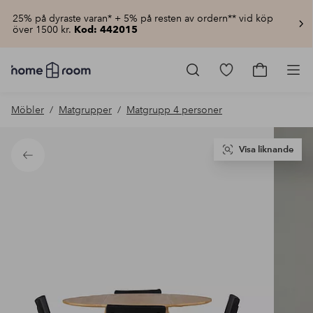
25% på dyraste varan* + 5% på resten av ordern** vid köp
över 1500 kr.
Kod: 442015
Homeroom
–
Gå
Gå
Pro
Allt
till
till
för
favoritmarkerad
kundvagn
Möbler
Matgrupper
Matgrupp 4 personer
hemmet
produkter
till
lågt
pris
Visa liknande
Tillbaka