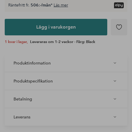
Räntefritt fr.
506:-/mån
*
Läs mer
Lägg i
varukorgen
Lägg i varukorgen
1 kvar i lager,
Levereras om 1-2 veckor - Färg: Black
Produktinformation
Produktspecifikation
Betalning
Leverans