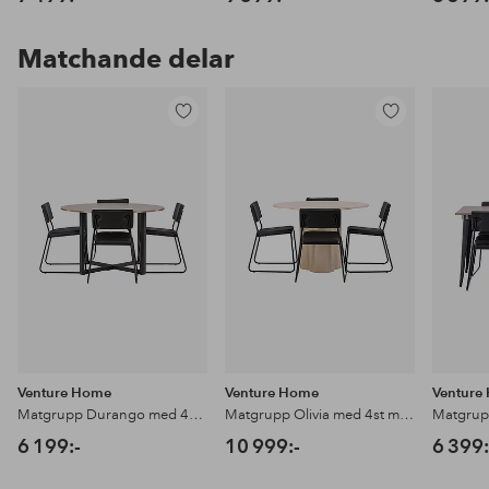
Matchande delar
Lägg
Lägg
till
till
i
i
favoriter
favoriter
Venture Home
Venture Home
Venture
Matgrupp Durango med 4st matstolar Kenth
Matgrupp Olivia med 4st matstolar Kenth
6 199:-
10 999:-
6 399: