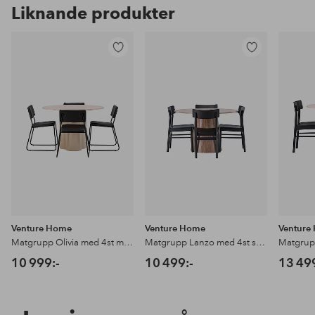
Liknande produkter
Lägg
Lägg
till
till
i
i
favoriter
favoriter
Venture Home
Venture Home
Venture
Matgrupp Olivia med 4st matstolar Kenth
Matgrupp Lanzo med 4st stolar Montros
10 999:-
10 499:-
13 49