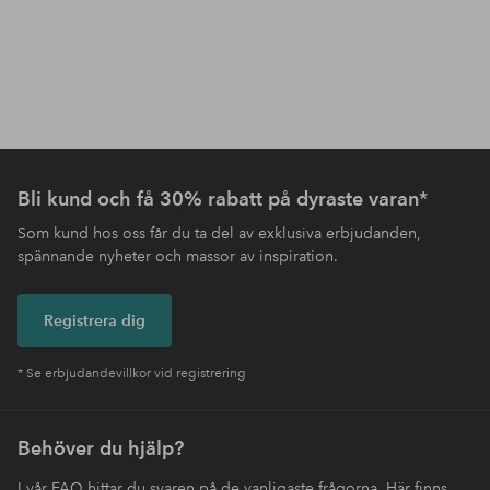
Bli kund och få 30% rabatt på dyraste varan*
Som kund hos oss får du ta del av exklusiva erbjudanden,
spännande nyheter och massor av inspiration.
Registrera dig
* Se erbjudandevillkor vid registrering
Behöver du hjälp?
I vår FAQ hittar du svaren på de vanligaste frågorna. Här finns