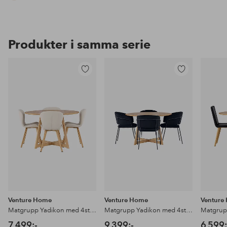
Produkter i samma serie
Lägg
Lägg
till
till
i
i
favoriter
favoriter
Venture Home
Venture Home
Venture
Matgrupp Yadikon med 4st stolar Lilja
Matgrupp Yadikon med 4st stolar Selma
7 499:-
9 399:-
6 599: