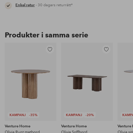
Enkel retur
- 30 dagars returrätt*
Produkter i samma serie
Lägg
Lägg
till
till
i
i
favoriter
favoriter
KAMPANJ
-35%
KAMPANJ
-20%
KAMP
Venture Home
Venture Home
Venture
Olivia Runt matbord
Olivia Soffbord
Olivia s