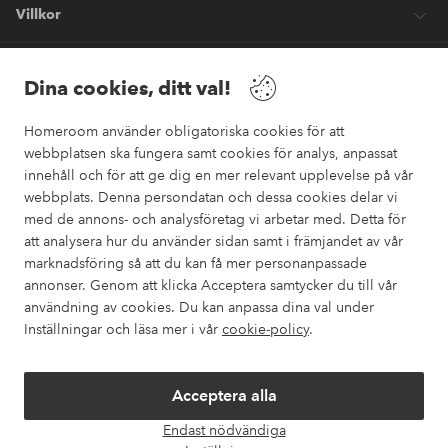
Villkor
Vänner
Dina cookies, ditt val!
Homeroom använder obligatoriska cookies för att
webbplatsen ska fungera samt cookies för analys, anpassat
innehåll och för att ge dig en mer relevant upplevelse på vår
webbplats. Denna persondatan och dessa cookies delar vi
Säkra betalningar
med de annons- och analysföretag vi arbetar med. Detta för
Vill du veta mer om
våra betalalternativ
?
att analysera hur du använder sidan samt i främjandet av vår
marknadsföring så att du kan få mer personanpassade
elpy
annonser. Genom att klicka Acceptera samtycker du till vår
användning av cookies. Du kan anpassa dina val under
Inställningar och läsa mer i vår
cookie-policy
.
Sverige - Välj land
Acceptera alla
Instagram
Facebook
Pinterest
Youtube
Endast nödvändiga
Öpp