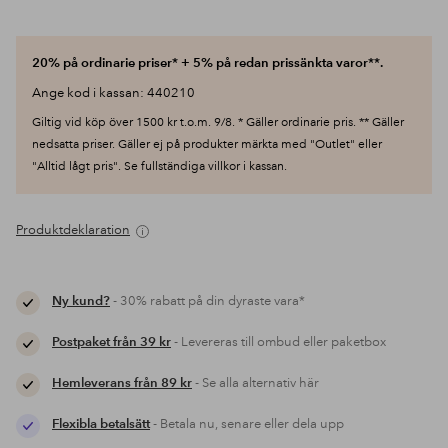
20% på ordinarie priser* + 5% på redan prissänkta varor**.
Ange kod i kassan: 440210
Giltig vid köp över 1500 kr t.o.m. 9/8. * Gäller ordinarie pris. ** Gäller
nedsatta priser. Gäller ej på produkter märkta med "Outlet" eller
"Alltid lågt pris". Se fullständiga villkor i kassan.
Produktdeklaration
Ny kund?
- 30% rabatt på din dyraste vara*
Postpaket från 39 kr
- Levereras till ombud eller paketbox
Hemleverans från 89 kr
- Se alla alternativ här
Flexibla betalsätt
- Betala nu, senare eller dela upp