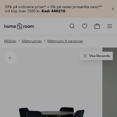
20% på ordinarie priser* + 5% på redan prissänkta varor**
vid köp över 1500 kr.
Kod: 440210
Homeroom
–
Gå
Gå
Pro
Allt
till
till
för
favoritmarkerad
kundvagn
Möbler
Matgrupper
Matgrupp 4 personer
hemmet
produkter
till
lågt
pris
Visa liknande
Tillbaka