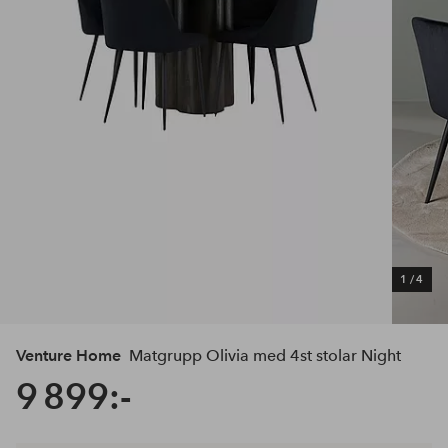
1
/
4
Venture Home
Matgrupp Olivia med 4st stolar Night
9 899:-