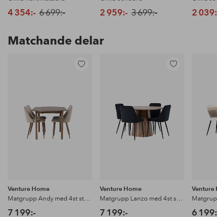
4 354:-
6 699:-
2 959:-
3 699:-
2 039:
Matchande delar
Lägg
Lägg
till
till
i
i
favoriter
favoriter
Venture Home
Venture Home
Venture
Matgrupp Andy med 4st stolar Night
Matgrupp Lanzo med 4st stolar Night
7 199:-
7 199:-
6 199: