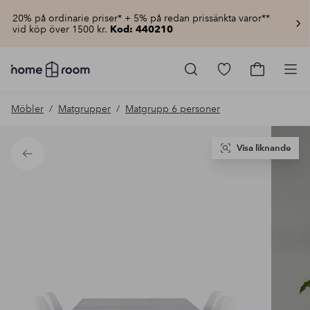
20% på ordinarie priser* + 5% på redan prissänkta varor**
vid köp över 1500 kr.
Kod: 440210
Homeroom
–
Gå
Gå
Pro
Allt
till
till
för
favoritmarkerad
kundvagn
Möbler
Matgrupper
Matgrupp 6 personer
hemmet
produkter
till
lågt
pris
Visa liknande
Tillbaka