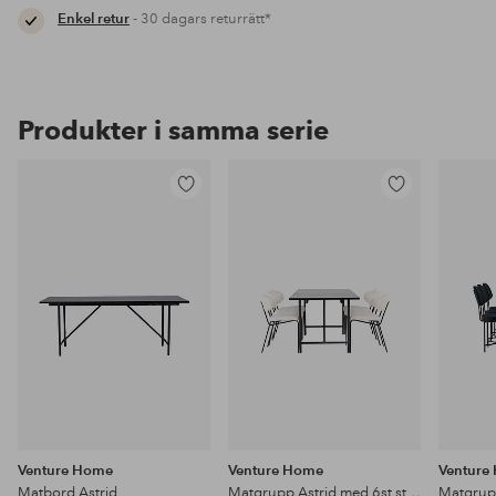
Enkel retur
- 30 dagars returrätt*
Produkter i samma serie
Lägg
Lägg
till
till
i
i
favoriter
favoriter
Venture Home
Venture Home
Venture
Matbord Astrid
Matgrupp Astrid med 6st stolar Chico