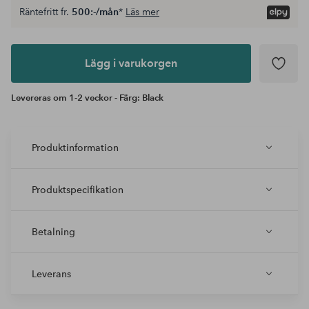
Räntefritt fr.
500:-/mån
*
Läs mer
Lägg i
varukorgen
Lägg i varukorgen
Levereras om 1-2 veckor - Färg: Black
Produktinformation
Produktspecifikation
Betalning
Leverans