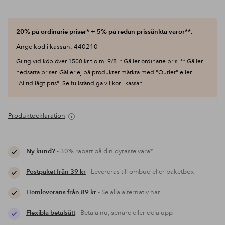
20% på ordinarie priser* + 5% på redan prissänkta varor**.
Ange kod i kassan: 440210
Giltig vid köp över 1500 kr t.o.m. 9/8. * Gäller ordinarie pris. ** Gäller
nedsatta priser. Gäller ej på produkter märkta med "Outlet" eller
"Alltid lågt pris". Se fullständiga villkor i kassan.
Produktdeklaration
Ny kund?
- 30% rabatt på din dyraste vara*
Postpaket från 39 kr
- Levereras till ombud eller paketbox
Hemleverans från 89 kr
- Se alla alternativ här
Flexibla betalsätt
- Betala nu, senare eller dela upp