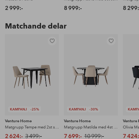
2 999:-
8 999:-
8 299:
Matchande delar
Lägg
Lägg
till
till
i
i
favoriter
favoriter
KAMPANJ
-25%
KAMPANJ
-30%
KAMP
Venture Home
Venture Home
Venture
Matgrupp Tempe med 2st stolar Night
Matgrupp Matilda med 4st stolar Night
2 624:-
3 499:-
7 699:-
10 999:-
7 424: