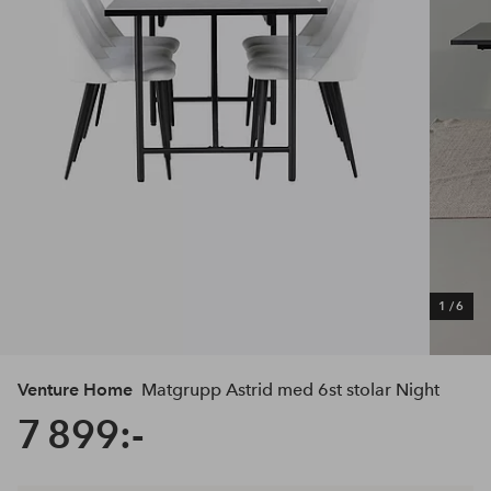
1
/
6
Venture Home
Matgrupp Astrid med 6st stolar Night
7 899:-