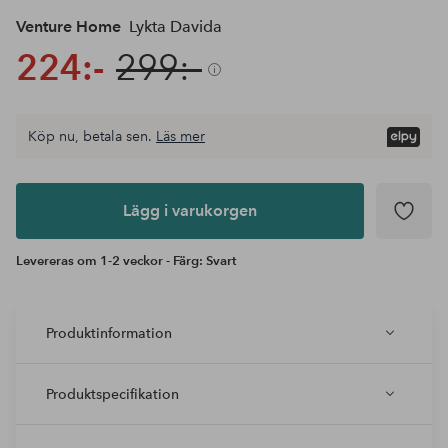
Venture Home
Lykta Davida
224:-
299:-
Köp nu, betala sen.
Läs mer
Lägg i
varukorgen
Lägg i varukorgen
Levereras om 1-2 veckor - Färg: Svart
Produktinformation
Produktspecifikation