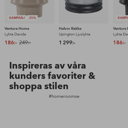
KAMPANJ
-25%
KAMP
Venture Home
Halvor Bakke
Venture
Lykta Davida
Upington Ljuslykta
Lykta Da
186:-
249:-
1 299:-
186:-
Inspireras av våra
kunders favoriter &
shoppa stilen
#homeroomse