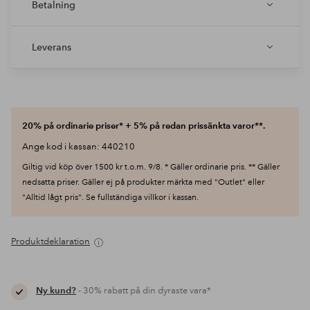
Betalning
Leverans
20% på ordinarie priser* + 5% på redan prissänkta varor**.
Ange kod i kassan: 440210
Giltig vid köp över 1500 kr t.o.m. 9/8. * Gäller ordinarie pris. ** Gäller
nedsatta priser. Gäller ej på produkter märkta med "Outlet" eller
"Alltid lågt pris". Se fullständiga villkor i kassan.
Produktdeklaration
Ny kund?
- 30% rabatt på din dyraste vara*