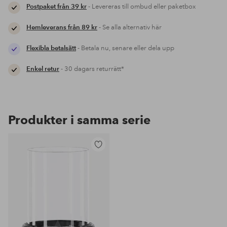
Postpaket från 39 kr
- Levereras till ombud eller paketbox
Hemleverans från 89 kr
- Se alla alternativ här
Flexibla betalsätt
- Betala nu, senare eller dela upp
Enkel retur
- 30 dagars returrätt*
Produkter i samma serie
Lägg
till
i
favoriter