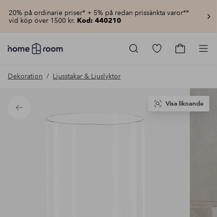
20% på ordinarie priser* + 5% på redan prissänkta varor**
vid köp över 1500 kr.
Kod: 440210
Homeroom
–
Gå
Gå
Pro
Allt
till
till
för
favoritmarkerad
kundvagn
Dekoration
Ljusstakar & Ljuslyktor
hemmet
produkter
till
lågt
pris
Visa liknande
Tillbaka