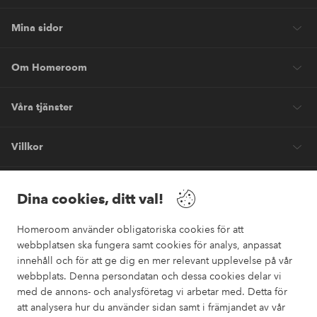
Mina sidor
Om Homeroom
Våra tjänster
Villkor
Vänner
Dina cookies, ditt val!
Homeroom använder obligatoriska cookies för att
webbplatsen ska fungera samt cookies för analys, anpassat
innehåll och för att ge dig en mer relevant upplevelse på vår
webbplats. Denna persondatan och dessa cookies delar vi
Säkra betalningar
med de annons- och analysföretag vi arbetar med. Detta för
Vill du veta mer om
våra betalalternativ
?
att analysera hur du använder sidan samt i främjandet av vår