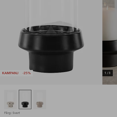
KAMPANJ
-25%
1
/
3
Färg: Svart