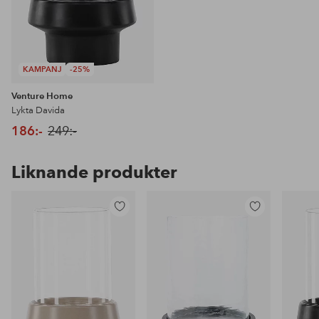
KAMPANJ
-25%
Venture Home
Lykta Davida
186:-
249:-
Liknande produkter
Lägg
Lägg
till
till
i
i
favoriter
favoriter