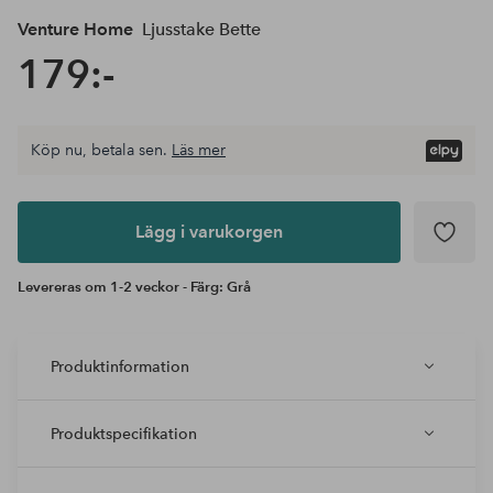
Venture Home
Ljusstake Bette
179:-
Köp nu, betala sen.
Läs mer
Lägg i
varukorgen
Lägg i varukorgen
Levereras om 1-2 veckor - Färg: Grå
Produktinformation
Produktspecifikation