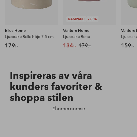
KAMPANJ
-25%
Ellos Home
Venture Home
Venture
Ljusstake Belle höjd 7,5 cm
Ljusstake Bette
Ljusstak
179:-
134:-
179:-
159:-
Inspireras av våra
kunders favoriter &
shoppa stilen
#homeroomse