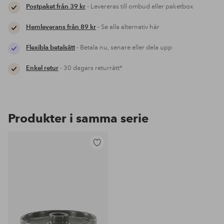
Postpaket från 39 kr
- Levereras till ombud eller paketbox
Hemleverans från 89 kr
- Se alla alternativ här
Flexibla betalsätt
- Betala nu, senare eller dela upp
Enkel retur
- 30 dagars returrätt*
Produkter i samma serie
Lägg
till
i
favoriter