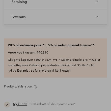
Betalning
Leverans
20% på ordinarie priser* + 5% på redan prissänkta varor**.
Ange kod i kassan: 440210
Giltig vid köp över 1500 kr t.o.m. 9/8. * Gäller ordinarie pris. ** Gäller
nedsatta priser. Gäller ej på produkter märkta med "Outlet" eller
"Alltid lågt pris". Se fullständiga villkor i kassan.
Produktdeklaration
Ny kund?
- 30% rabatt på din dyraste vara*