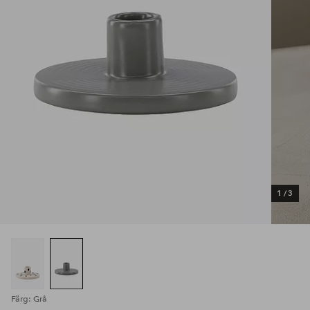
1
/
3
Färg: Grå