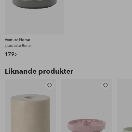
Venture Home
Ljusstake Bette
179:-
Liknande produkter
Lägg
Lägg
till
till
i
i
favoriter
favoriter