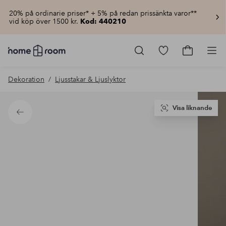
20% på ordinarie priser* + 5% på redan prissänkta varor**
vid köp över 1500 kr.
Kod: 440210
Homeroom
–
Gå
Gå
Pro
Allt
till
till
för
favoritmarkerad
kundvagn
Dekoration
Ljusstakar & Ljuslyktor
hemmet
produkter
till
lågt
pris
Visa liknande
Tillbaka