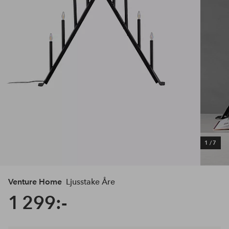
1
/
7
Venture Home
Ljusstake Åre
1 299:-