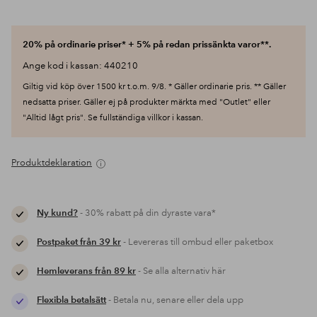
20% på ordinarie priser* + 5% på redan prissänkta varor**.
Ange kod i kassan: 440210
Giltig vid köp över 1500 kr t.o.m. 9/8. * Gäller ordinarie pris. ** Gäller
nedsatta priser. Gäller ej på produkter märkta med "Outlet" eller
"Alltid lågt pris". Se fullständiga villkor i kassan.
Produktdeklaration
Ny kund?
- 30% rabatt på din dyraste vara*
Postpaket från 39 kr
- Levereras till ombud eller paketbox
Hemleverans från 89 kr
- Se alla alternativ här
Flexibla betalsätt
- Betala nu, senare eller dela upp