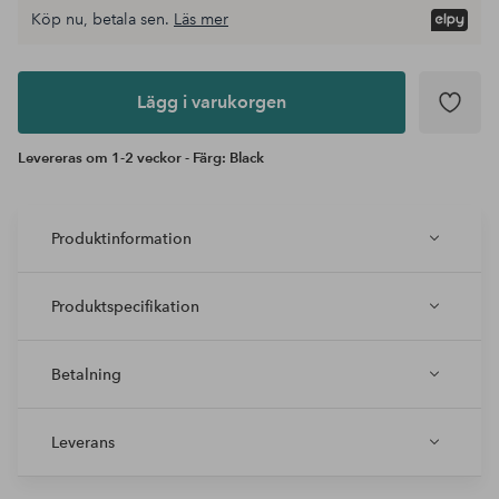
Köp nu, betala sen.
Läs mer
Lägg i
varukorgen
Lägg i varukorgen
Levereras om 1-2 veckor - Färg: Black
Produktinformation
Produktspecifikation
Betalning
Leverans