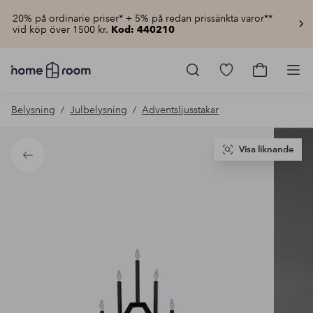
20% på ordinarie priser* + 5% på redan prissänkta varor**
vid köp över 1500 kr.
Kod: 440210
Homeroom
–
Gå
Gå
Pro
Allt
till
till
för
favoritmarkerad
kundvagn
Belysning
Julbelysning
Adventsljusstakar
hemmet
produkter
till
lågt
pris
Visa liknande
Tillbaka