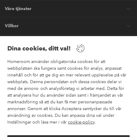
Våra tjänster
Villkor
Vänner
Dina cookies, ditt val!
Homeroom använder obligatoriska cookies för att
webbplatsen ska fungera samt cookies för analys, anpassat
innehåll och för att ge dig en mer relevant upplevelse på vår
webbplats. Denna persondatan och dessa cookies delar vi
Säkra betalningar
med de annons- och analysföretag vi arbetar med. Detta för
Vill du veta mer om
våra betalalternativ
?
att analysera hur du använder sidan samt i främjandet av vår
marknadsföring så att du kan få mer personanpassade
elpy
annonser. Genom att klicka Acceptera samtycker du till vår
användning av cookies. Du kan anpassa dina val under
Inställningar och läsa mer i vår
cookie-policy
.
Sverige - Välj land