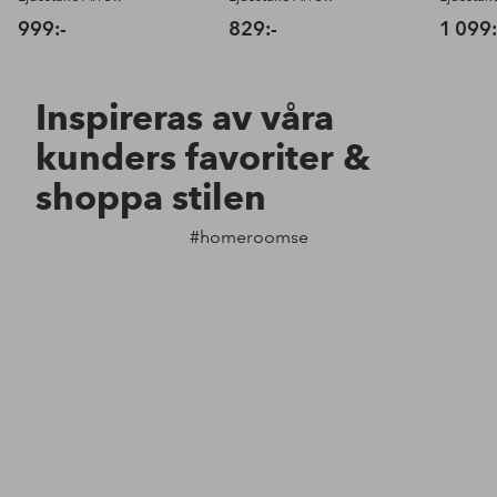
999:-
829:-
1 099:
Inspireras av våra
kunders favoriter &
shoppa stilen
#homeroomse