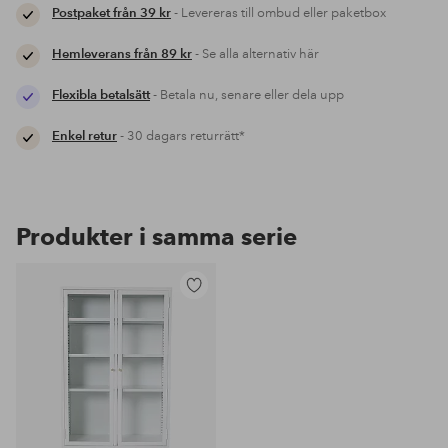
Postpaket från 39 kr
- Levereras till ombud eller paketbox
Hemleverans från 89 kr
- Se alla alternativ här
Flexibla betalsätt
- Betala nu, senare eller dela upp
Enkel retur
- 30 dagars returrätt*
Produkter i samma serie
Lägg
till
i
favoriter