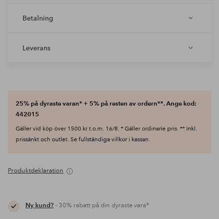
Betalning
Leverans
25% på dyraste varan* + 5% på resten av ordern**. Ange kod:
442015
Gäller vid köp över 1500 kr t.o.m. 16/8. * Gäller ordinarie pris. ** Inkl.
prissänkt och outlet. Se fullständiga villkor i kassan.
Produktdeklaration
Ny kund?
- 30% rabatt på din dyraste vara*