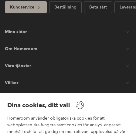
Kundservice
Beställning
Betalsätt
Leveran
Mina sidor
Om Homeroom
Våra tjänster
Villkor
Vänner
Dina cookies, ditt val!
Homeroom använder obligatoriska cookies för att
webbplatsen ska fungera samt cookies för analys, anpassat
innehåll och för att ge dig en mer relevant upplevelse på vår