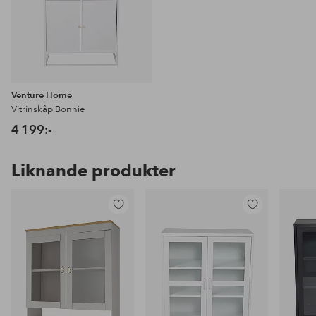
Venture Home
Vitrinskåp Bonnie
4 199:-
Liknande produkter
Lägg
Lägg
till
till
i
i
favoriter
favoriter