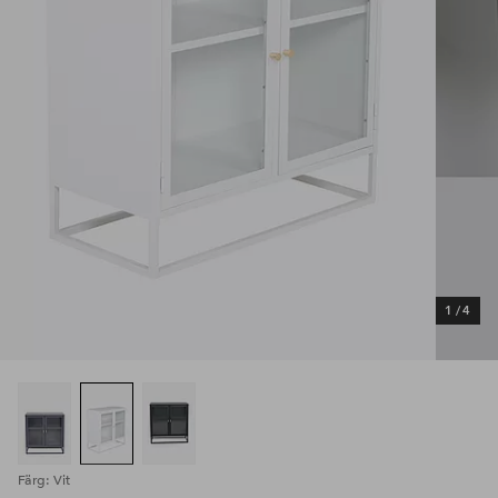
1
/
4
Färg: Vit