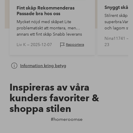
Snyggt skåp
Fint skåp Rekommenderas
Passade bra hos oss
Stilrent skåp 
Mycket nöjd med skåpet Lite
superbra.Var lä
problematiskt att montera, men
och lagom stort
annars ett fint skåp Snabb leverans
Nina11741 —
2
också
Liv K —
2025-12-07
23
Rapportera
Information kring betyg
Inspireras av våra
kunders favoriter &
shoppa stilen
#homeroomse