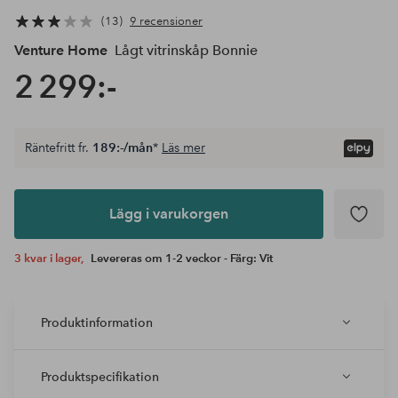
13
9 recensioner
Venture Home
Lågt vitrinskåp Bonnie
2 299:-
Räntefritt fr.
189:-/mån
*
Läs mer
Lägg i
varukorgen
Lägg i varukorgen
3 kvar i lager,
Levereras om 1-2 veckor - Färg: Vit
Produktinformation
Produktspecifikation