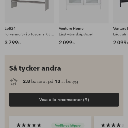
Loft24
Venture Home
Venture
Förvaring Skåp Toscana Kit Top
Lågt vitrinskåp Aciel
Lågt vitr
3 799:-
2 099:-
2 099:
Så tycker andra
2.8
baserat på
13
st betyg
Visa alla recensioner (9)
Verifierad köpare