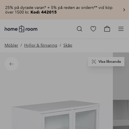
25% på dyraste varan* + 5% på resten av ordern** vid köp
över 1500 kr.
Kod: 442015
Homeroom
–
Gå
Gå
Pro
Allt
till
till
för
favoritmarkerad
kundvagn
Möbler
Hyllor & förvaring
Skåp
hemmet
produkter
till
lågt
pris
Visa liknande
Tillbaka