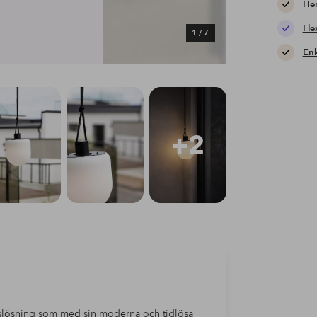
Hem
Fle
1
/
7
Enk
+2
slösning som med sin moderna och tidlösa