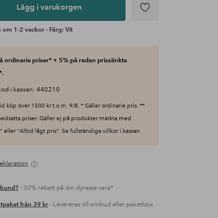
Lägg i varukorgen
 om 1-2 veckor - Färg: Vit
 ordinarie priser* + 5% på redan prissänkta
*.
od i kassan: 440210
id köp över 1500 kr t.o.m. 9/8. * Gäller ordinarie pris. **
nedsatta priser. Gäller ej på produkter märkta med
 eller "Alltid lågt pris". Se fullständiga villkor i kassan.
eklaration
 kund?
- 30% rabatt på din dyraste vara*
tpaket från 39 kr
- Levereras till ombud eller paketbox