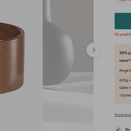
Få antal k
Nästa
20% på
produkt
varor*
Ange k
Giltig v
Gäller 
"Outlet"
Produktd
Ny