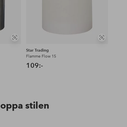
Visa
Visa
liknande
liknande
Star Trading
Star Tr
Flamme Flow 15
LED-lju
109:-
79:-
hoppa stilen