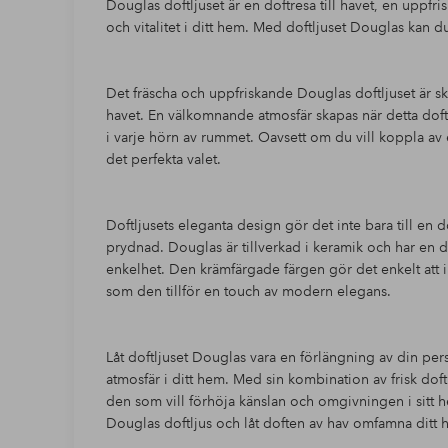
Douglas doftljuset är en doftresa till havet, en uppfr
och vitalitet i ditt hem. Med doftljuset Douglas kan du 
Det fräscha och uppfriskande Douglas doftljuset är s
havet. En välkomnande atmosfär skapas när detta doftlj
i varje hörn av rummet. Oavsett om du vill koppla av
det perfekta valet.
Doftljusets eleganta design gör det inte bara till en d
prydnad. Douglas är tillverkad i keramik och har en 
enkelhet. Den krämfärgade färgen gör det enkelt att in
som den tillför en touch av modern elegans.
Låt doftljuset Douglas vara en förlängning av din per
atmosfär i ditt hem. Med sin kombination av frisk doft
den som vill förhöja känslan och omgivningen i sitt
Douglas doftljus och låt doften av hav omfamna ditt 