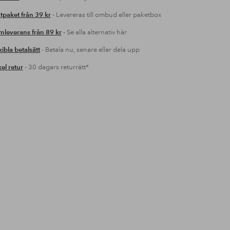
tpaket från 39 kr
- Levereras till ombud eller paketbox
leverans från 89 kr
- Se alla alternativ här
xibla betalsätt
- Betala nu, senare eller dela upp
el retur
- 30 dagars returrätt*