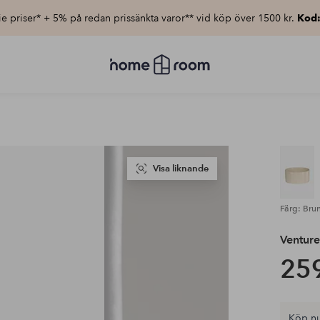
e priser* + 5% på redan prissänkta varor** vid köp över 1500 kr.
Kod
Homeroom
–
Allt
för
hemmet
till
lågt
pris
Visa liknande
Färg: Bru
Ventur
259
Köp nu