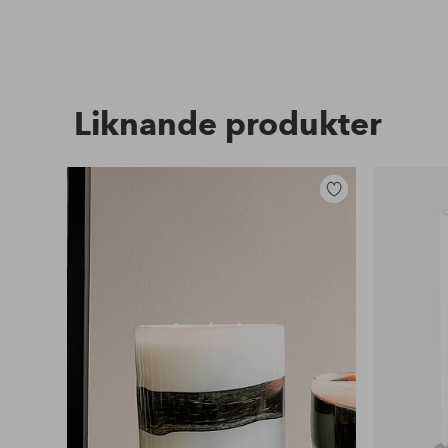
Liknande produkter
Lägg
till
i
favoriter