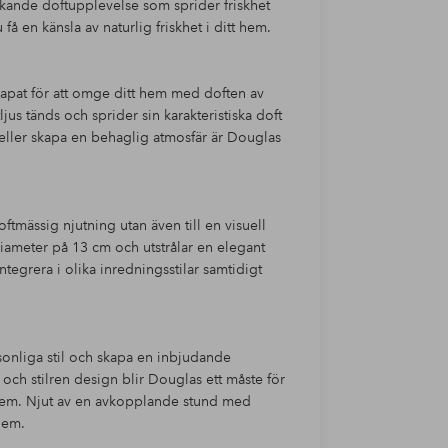
iskande doftupplevelse som sprider friskhet
få en känsla av naturlig friskhet i ditt hem.
kapat för att omge ditt hem med doften av
us tänds och sprider sin karakteristiska doft
 eller skapa en behaglig atmosfär är Douglas
oftmässig njutning utan även till en visuell
diameter på 13 cm och utstrålar en elegant
tegrera i olika inredningsstilar samtidigt
sonliga stil och skapa en inbjudande
 och stilren design blir Douglas ett måste för
 hem. Njut av en avkopplande stund med
hem.