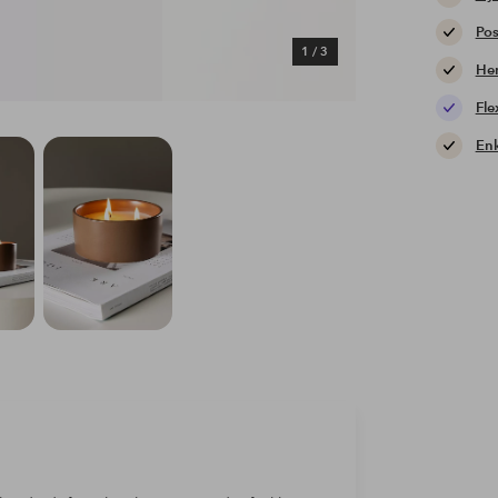
Pos
1
/
3
Hem
Fle
Enk