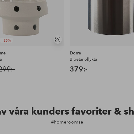
-25%
Visa
liknande
ome
Dorre
a
Bioetanollykta
299:-
379:-
av våra kunders favoriter & s
#homeroomse