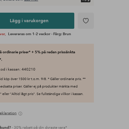
Lägg i varukorgen
var,
Levereras om 1-2 veckor - Färg: Brun
 ordinarie priser* + 5% på redan prissänkta
*.
od i kassan: 440210
id köp över 1500 kr t.o.m. 9/8. * Gäller ordinarie pris. **
nedsatta priser. Gäller ej på produkter märkta med
 eller "Alltid lågt pris". Se fullständiga villkor i kassan.
eklaration
 kund?
- 30% rabatt på din dyraste vara*