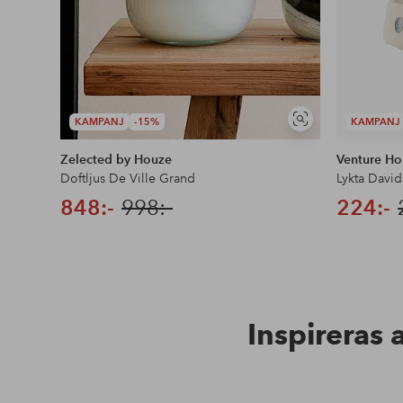
KAMPANJ
-15%
KAMPANJ
Visa
liknande
Zelected by Houze
Venture H
Doftljus De Ville Grand
Lykta David
848:-
998:-
224:-
Inspireras 