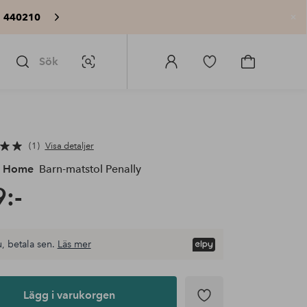
: 440210
St
Sök
Bildsök
Logga
Gå
Gå
in
till
till
på
favoritmarkerade
kundvagne
Homeroom
produkter
1
Visa detaljer
e Home
Barn-matstol Penally
:-
, betala sen.
Läs mer
Lägg i varukorgen