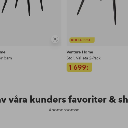
KOLLA PRISET
Visa
liknande
ome
Venture Home
ör barn
Stol, Valleta 2-Pack
1 699:-
av våra kunders favoriter & s
#homeroomse