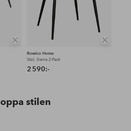
Visa
Visa
liknande
liknande
Rowico Home
Loft24
Stol, Sierra 2-Pack
Eliza m
2 590:-
3 99
hoppa stilen