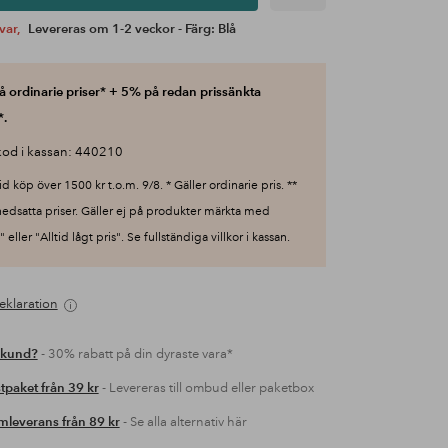
var,
Levereras om 1-2 veckor - Färg: Blå
 ordinarie priser* + 5% på redan prissänkta
*.
od i kassan: 440210
id köp över 1500 kr t.o.m. 9/8. * Gäller ordinarie pris. **
nedsatta priser. Gäller ej på produkter märkta med
 eller "Alltid lågt pris". Se fullständiga villkor i kassan.
eklaration
 kund?
- 30% rabatt på din dyraste vara*
tpaket från 39 kr
- Levereras till ombud eller paketbox
leverans från 89 kr
- Se alla alternativ här