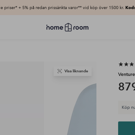
e priser* + 5% på redan prissänkta varor** vid köp över 1500 kr.
Kod
Homeroom
–
Allt
för
hemmet
till
lågt
pris
Visa liknande
Ventur
879
Köp nu