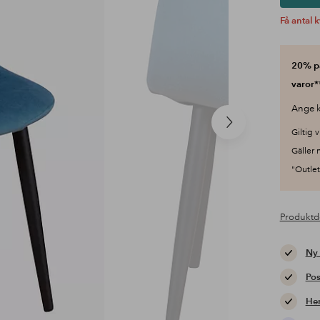
Få antal k
20% på
varor*
Ange k
Nästa
Giltig v
produkt
Gäller 
"Outlet"
Produktd
Ny
Pos
Hem