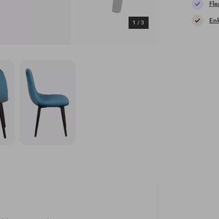
Fle
Enk
1
/
3