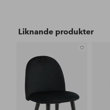
Liknande produkter
Lägg
till
i
favoriter