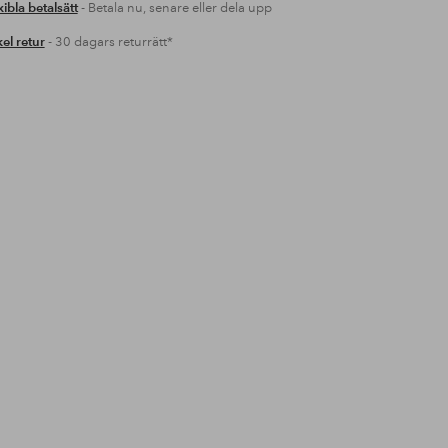
xibla betalsätt
- Betala nu, senare eller dela upp
el retur
- 30 dagars returrätt*