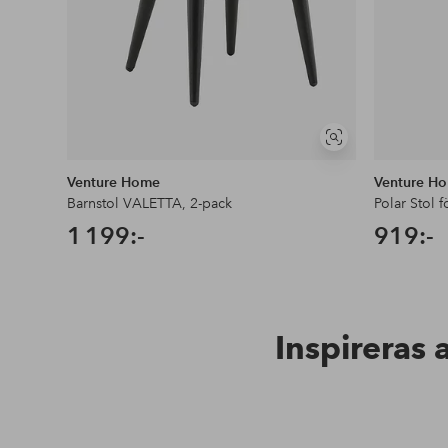
Visa
liknande
Venture Home
Venture H
Barnstol VALETTA, 2-pack
Polar Stol f
1 199:-
919:-
Inspireras 