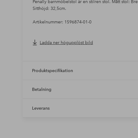
Penally barnmöbelstol är en stilren stol. Mått stol: 
Sitthöjd: 32,5cm.
Artikelnummer: 1596874-01-0
Ladda ner högupplöst bild
Produktspecifikation
Betalning
Leverans