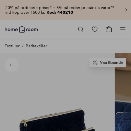
20% på ordinarie priser* + 5% på redan prissänkta varor**
vid köp över 1500 kr.
Kod: 440210
Homeroom
–
Gå
Gå
Pro
Allt
till
till
för
favoritmarkerad
kundvagn
Textilier
Badtextilier
hemmet
produkter
till
lågt
pris
Visa liknande
Tillbaka