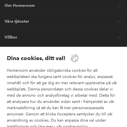
Om Homeroom
Våra tjänster
Villkor
Vänner
Dina cookies, ditt val!
Homeroom använder obligatoriska cookies för att
webbplatsen ska fungera samt cookies för analys, anpassat
innehåll och för att ge dig en mer relevant upplevelse på vår
webbplats. Denna persondatan och dessa cookies delar vi
Säkra betalningar
med de annons- och analysföretag vi arbetar med. Detta för
Vill du veta mer om
våra betalalternativ
?
att analysera hur du använder sidan samt i främjandet av vår
marknadsföring så att du kan få mer personanpassade
elpy
annonser. Genom att klicka Acceptera samtycker du till vår
användning av cookies. Du kan anpassa dina val under
Inställningar och läsa mer i vår
cookie-policy
.