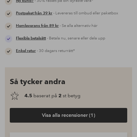
Ny kund?
- 30% rabatt på din dyraste vara*
Postpaket från 39 kr
- Levereras till ombud eller paketbox
Hemleverans från 89 kr
- Se alla alternativ här
Flexibla betalsätt
- Betala nu, senare eller dela upp
Enkel retur
- 30 dagars returrätt*
Så tycker andra
4.5
baserat på
2
st betyg
Visa alla recensioner (1)