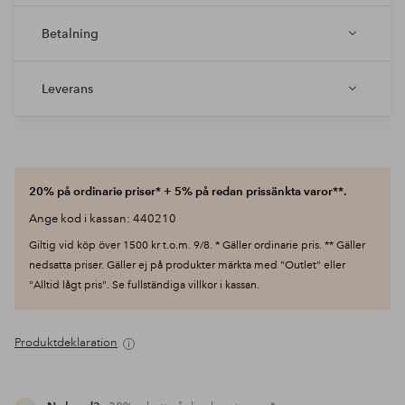
Betalning
Leverans
20% på ordinarie priser* + 5% på redan prissänkta varor**.
Ange kod i kassan: 440210
Giltig vid köp över 1500 kr t.o.m. 9/8. * Gäller ordinarie pris. ** Gäller
nedsatta priser. Gäller ej på produkter märkta med "Outlet" eller
"Alltid lågt pris". Se fullständiga villkor i kassan.
Produktdeklaration