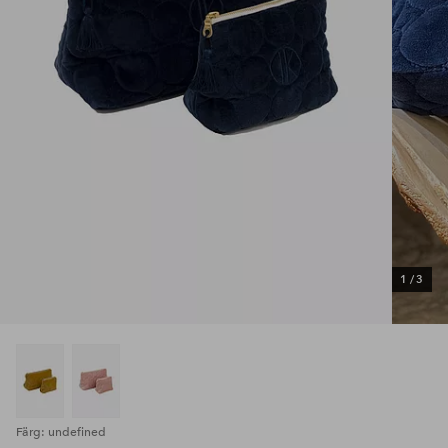
1
/
3
Färg: undefined