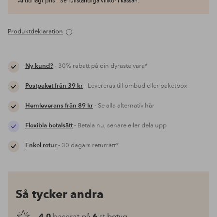
"Alltid lågt pris". Se fullständiga villkor i kassan.
Produktdeklaration
Ny kund?
- 30% rabatt på din dyraste vara*
Postpaket från 39 kr
- Levereras till ombud eller paketbox
Hemleverans från 89 kr
- Se alla alternativ här
Flexibla betalsätt
- Betala nu, senare eller dela upp
Enkel retur
- 30 dagars returrätt*
Så tycker andra
4.0
baserat på
6
st betyg