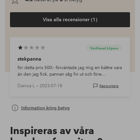
Visa alla recensioner (1)
Verifierad köpare
stekpanna
för detta pris 500:- förväntade jag mig en bättre vara
än den jag fick. pannan såg fin ut och före
användningen följde jag instruktionerna noga men
Danica L —
2023-07-18
Rapportera
tyvärr när jag skulle steka så fastnade mat…
Information kring betyg
Inspireras av våra