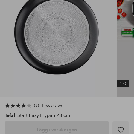
1
/
3
6
1 recension
Tefal
Start Easy Frypan 28 cm
Lägg i varukorgen