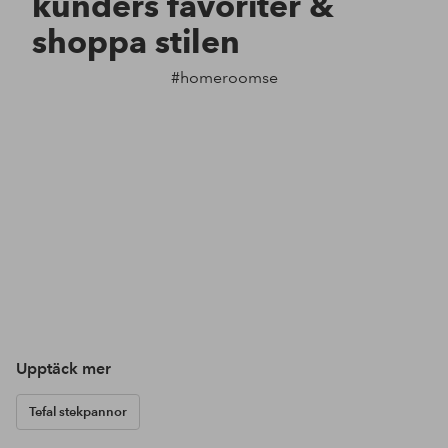
kunders favoriter &
shoppa stilen
#homeroomse
Upptäck mer
Tefal stekpannor