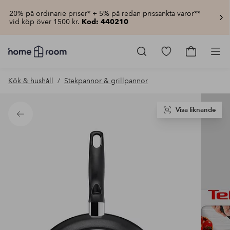
20% på ordinarie priser* + 5% på redan prissänkta varor**
vid köp över 1500 kr.
Kod: 440210
Homeroom
–
Gå
Gå
Pro
Allt
till
till
för
favoritmarkerad
kundvagn
Kök & hushåll
Stekpannor & grillpannor
hemmet
produkter
till
lågt
pris
Visa liknande
Tillbaka