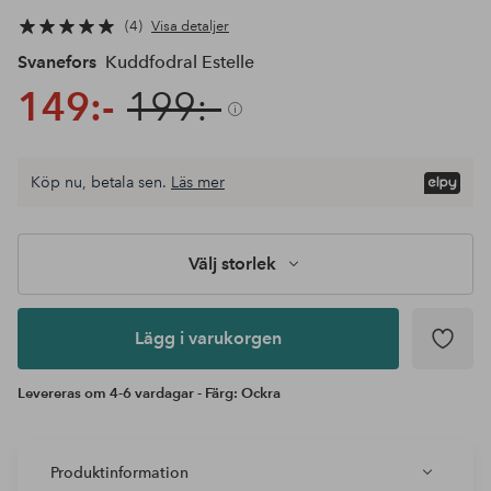
4
Visa detaljer
Svanefors
Kuddfodral Estelle
149:-
199:-
Köp nu, betala sen.
Läs mer
Lägg i
varukorgen
Välj storlek
Lägg i varukorgen
Levereras om 4-6 vardagar - Färg: Ockra
Produktinformation