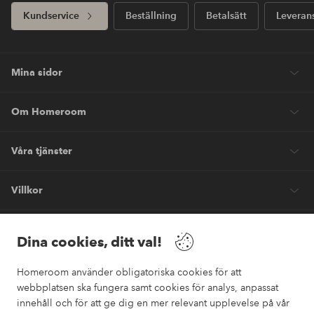
Kundservice
Beställning
Betalsätt
Leveran
Mina sidor
Om Homeroom
Våra tjänster
Villkor
Vänner
Dina cookies, ditt val!
Homeroom använder obligatoriska cookies för att
webbplatsen ska fungera samt cookies för analys, anpassat
innehåll och för att ge dig en mer relevant upplevelse på vår