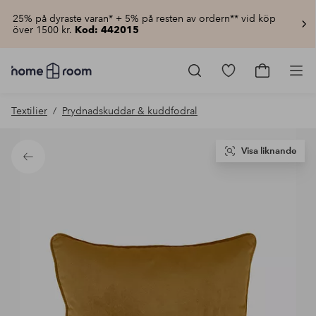
25% på dyraste varan* + 5% på resten av ordern** vid köp
över 1500 kr.
Kod: 442015
Homeroom
–
Gå
Gå
Pro
Allt
till
till
för
favoritmarkerad
kundvagn
Textilier
Prydnadskuddar & kuddfodral
hemmet
produkter
till
lågt
pris
Visa liknande
Tillbaka