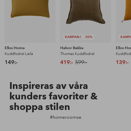
KAMPANJ
-30%
KAMP
Ellos Home
Halvor Bakke
Ellos H
Kuddfodral Leila
Thomas Kuddfodral
149:-
419:-
599:-
139:-
Inspireras av våra
kunders favoriter &
shoppa stilen
#homeroomse