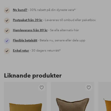
Ny kund?
- 30% rabatt på din dyraste vara*
Postpaket från 39 kr
- Levereras till ombud eller paketbox
Hemleverans från 89 kr
- Se alla alternativ här
Flexibla betalsätt
- Betala nu, senare eller dela upp
Enkel retur
- 30 dagars returrätt*
Liknande produkter
Lägg
Lägg
till
till
i
i
favoriter
favoriter