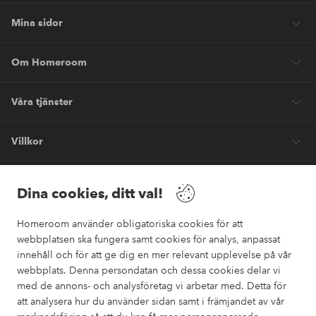
Mina sidor
Om Homeroom
Våra tjänster
Villkor
Vänner
Dina cookies, ditt val!
Homeroom använder obligatoriska cookies för att
webbplatsen ska fungera samt cookies för analys, anpassat
innehåll och för att ge dig en mer relevant upplevelse på vår
webbplats. Denna persondatan och dessa cookies delar vi
Säkra betalningar
med de annons- och analysföretag vi arbetar med. Detta för
Vill du veta mer om
våra betalalternativ
?
att analysera hur du använder sidan samt i främjandet av vår