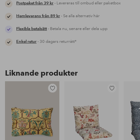
Postpaket från 39 kr
- Levereras till ombud eller paketbox
Hemleverans från 89 kr
- Se alla alternativ här
Flexibla betalsätt
- Betala nu, senare eller dela upp
Enkel retur
- 30 dagars returrätt*
Liknande produkter
Lägg
Lägg
till
till
i
i
favoriter
favoriter