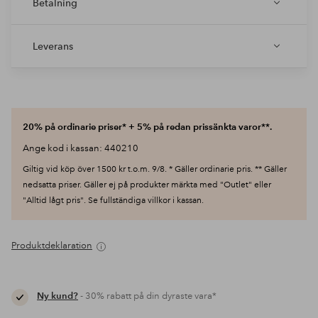
Betalning
Leverans
20% på ordinarie priser* + 5% på redan prissänkta varor**.
Ange kod i kassan: 440210
Giltig vid köp över 1500 kr t.o.m. 9/8. * Gäller ordinarie pris. ** Gäller
nedsatta priser. Gäller ej på produkter märkta med "Outlet" eller
"Alltid lågt pris". Se fullständiga villkor i kassan.
Produktdeklaration
Ny kund?
- 30% rabatt på din dyraste vara*