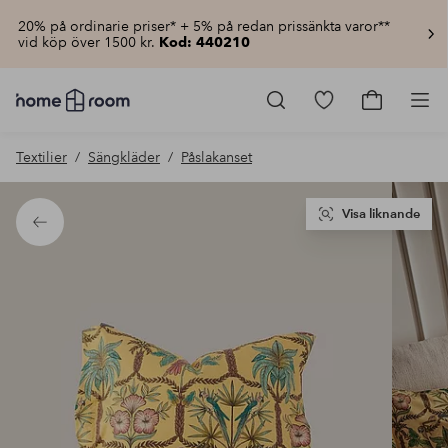
20% på ordinarie priser* + 5% på redan prissänkta varor**
vid köp över 1500 kr.
Kod: 440210
Homeroom
–
Gå
Gå
Pro
Allt
till
till
för
favoritmarkerad
kundvagn
Textilier
Sängkläder
Påslakanset
hemmet
produkter
till
lågt
pris
Visa liknande
Tillbaka