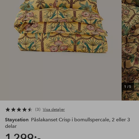
1
/
5
3
Visa detaljer
Staycation
Påslakanset Crisp i bomullspercale, 2 eller 3
delar
1 299:-