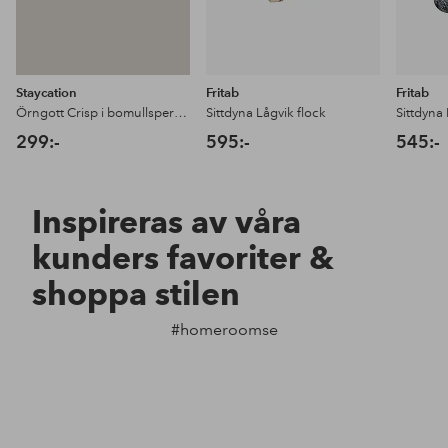
Staycation
Fritab
Fritab
Örngott Crisp i bomullspercale
Sittdyna Lågvik flock
Sittdyna 
299:-
595:-
545:-
Inspireras av våra
kunders favoriter &
shoppa stilen
#homeroomse