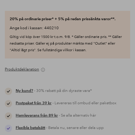
20% på ordinarie priser* + 5% på redan prissänkta varor**.
Ange kod i kassan: 440210
Giltig vid köp över 1500 kr t.o.m. 9/8. * Gäller ordinarie pris. ** Gäller
nedsatta priser. Gäller ej på produkter märkta med "Outlet" eller
"Alltid lågt pris". Se fullständiga villkor i kassan.
Produktdeklaration
Ny kund?
- 30% rabatt på din dyraste vara*
Postpaket från 39 kr
- Levereras till ombud eller paketbox
Hemleverans från 89 kr
- Se alla alternativ här
Flexibla betalsätt
- Betala nu, senare eller dela upp