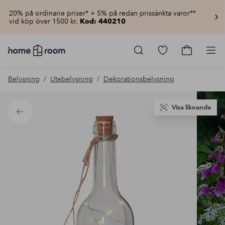
20% på ordinarie priser* + 5% på redan prissänkta varor**
vid köp över 1500 kr.
Kod: 440210
Homeroom
–
Gå
Gå
Pro
Allt
till
till
för
favoritmarkerad
kundvagn
Belysning
Utebelysning
Dekorationsbelysning
hemmet
produkter
till
lågt
pris
Visa liknande
Tillbaka