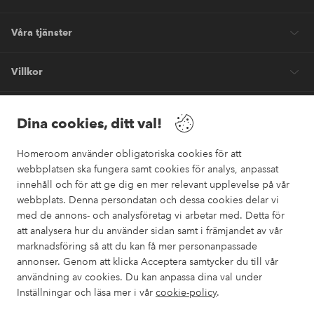
Våra tjänster
Villkor
Vänner
Dina cookies, ditt val!
Homeroom använder obligatoriska cookies för att
webbplatsen ska fungera samt cookies för analys, anpassat
innehåll och för att ge dig en mer relevant upplevelse på vår
webbplats. Denna persondatan och dessa cookies delar vi
Säkra betalningar
med de annons- och analysföretag vi arbetar med. Detta för
Vill du veta mer om
våra betalalternativ
?
att analysera hur du använder sidan samt i främjandet av vår
marknadsföring så att du kan få mer personanpassade
elpy
annonser. Genom att klicka Acceptera samtycker du till vår
användning av cookies. Du kan anpassa dina val under
Inställningar och läsa mer i vår
cookie-policy
.
Sverige - Välj land