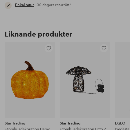
Enkel retur
- 30 dagars returrätt*
Liknande produkter
Lägg
Lägg
till
till
i
i
favoriter
favoriter
Star Trading
Star Trading
EGLO
Utomhusdekoration Harvy höjd 20 cm
Utomhusdekoration Otto 25cm
Piedesta