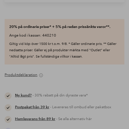
20% på ordinarie priser* + 5% på redan prissänkta varor**.
Ange kod i kassan: 440210
Giltig vid köp över 1500 kr t.o.m. 9/8. * Gäller ordinarie pris. ** Gäller
nedsatta priser. Gäller ej på produkter märkta med "Outlet" eller
"Alltid lågt pris". Se fullständiga villkor i kassan.
Produktdeklaration
Ny kund?
- 30% rabatt på din dyraste vara*
Postpaket från 39 kr
- Levereras till ombud eller paketbox
Hemleverans från 89 kr
- Se alla alternativ här