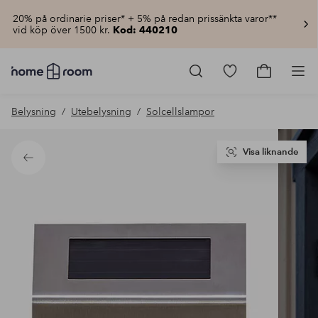
20% på ordinarie priser* + 5% på redan prissänkta varor**
vid köp över 1500 kr.
Kod: 440210
Homeroom
–
Gå
Gå
Pro
Allt
till
till
för
favoritmarkerad
kundvagn
Belysning
Utebelysning
Solcellslampor
hemmet
produkter
till
lågt
pris
Visa liknande
Tillbaka