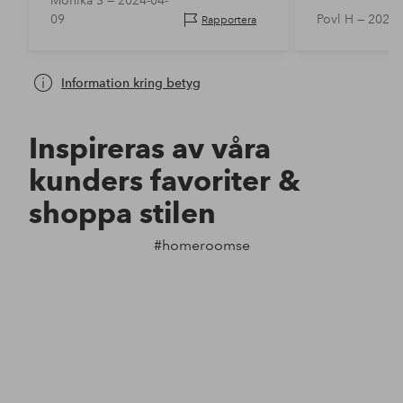
Monika S —
2024-04-
09
Povl H —
2024-
Rapportera
Information kring betyg
Inspireras av våra
kunders favoriter &
shoppa stilen
#homeroomse