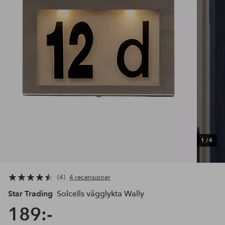
1
/
4
4
4 recensioner
Star Trading
Solcells vägglykta Wally
189:-