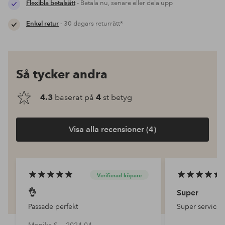
Flexibla betalsätt
- Betala nu, senare eller dela upp
Enkel retur
- 30 dagars returrätt*
Så tycker andra
4.3
baserat på
4
st betyg
Visa alla recensioner (4)
Verifierad köpare
👌
Super
Passade perfekt
Super service 