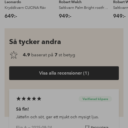
Leonardo
Robert Welch
Robert 
Kryddkvarn CUCINA Räv
Saltkvarn Palm Bright rostfritt stål Medium
649:-
949:-
949:-
Så tycker andra
4.9
baserat på
7
st betyg
Visa alla recensioner (1)
Verifierad köpare
Så fin!
Jättefin och söt, ger ett mjukt och mysigt ljus.
Elin A —
2025-08-24
Rapportera