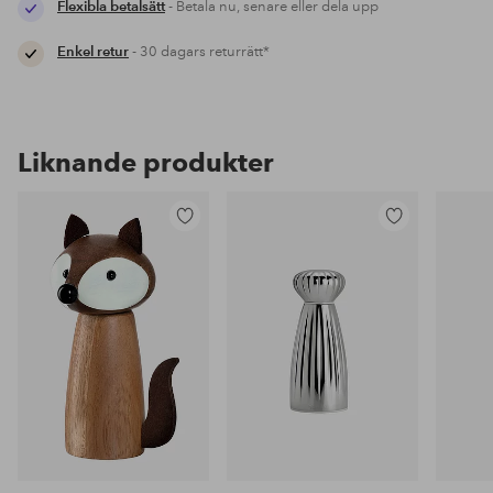
Flexibla betalsätt
- Betala nu, senare eller dela upp
Enkel retur
- 30 dagars returrätt*
Liknande produkter
Lägg
Lägg
till
till
i
i
favoriter
favoriter