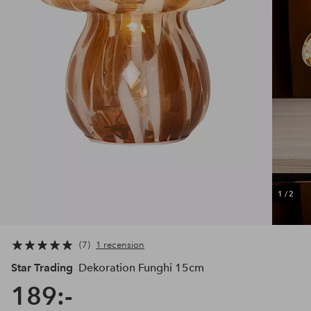
1
/
2
7
1 recension
Star Trading
Dekoration Funghi 15cm
189:-