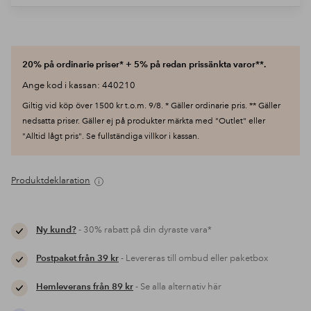
20% på ordinarie priser* + 5% på redan prissänkta varor**.
Ange kod i kassan: 440210
Giltig vid köp över 1500 kr t.o.m. 9/8. * Gäller ordinarie pris. ** Gäller
nedsatta priser. Gäller ej på produkter märkta med "Outlet" eller
"Alltid lågt pris". Se fullständiga villkor i kassan.
Produktdeklaration
Ny kund?
- 30% rabatt på din dyraste vara*
Postpaket från 39 kr
- Levereras till ombud eller paketbox
Hemleverans från 89 kr
- Se alla alternativ här