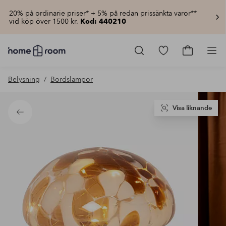
20% på ordinarie priser* + 5% på redan prissänkta varor**
vid köp över 1500 kr.
Kod: 440210
Homeroom
–
Gå
Gå
Pro
Allt
till
till
för
favoritmarkerad
kundvagn
Belysning
Bordslampor
hemmet
produkter
till
lågt
pris
Visa liknande
Tillbaka