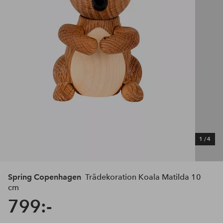
1
/
4
Spring Copenhagen
Trädekoration Koala Matilda 10
cm
799:-