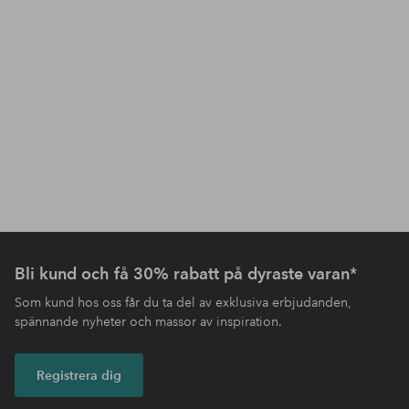
Bli kund och få 30% rabatt på dyraste varan*
Som kund hos oss får du ta del av exklusiva erbjudanden,
spännande nyheter och massor av inspiration.
Registrera dig