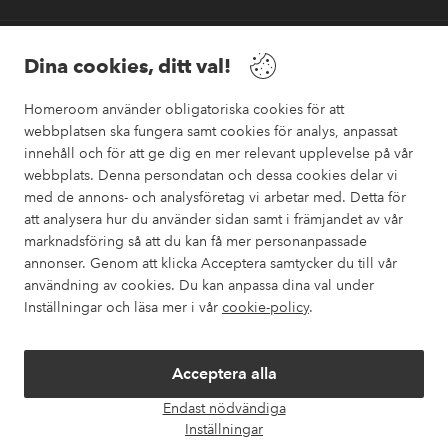
Vänner
Dina cookies, ditt val!
Homeroom använder obligatoriska cookies för att
webbplatsen ska fungera samt cookies för analys, anpassat
innehåll och för att ge dig en mer relevant upplevelse på vår
webbplats. Denna persondatan och dessa cookies delar vi
Säkra betalningar
med de annons- och analysföretag vi arbetar med. Detta för
Vill du veta mer om
våra betalalternativ
?
att analysera hur du använder sidan samt i främjandet av vår
marknadsföring så att du kan få mer personanpassade
elpy
annonser. Genom att klicka Acceptera samtycker du till vår
användning av cookies. Du kan anpassa dina val under
Inställningar och läsa mer i vår
cookie-policy
.
Sverige - Välj land
Acceptera alla
Instagram
Facebook
Pinterest
Youtube
Endast nödvändiga
Öpp
Inställningar
chatt