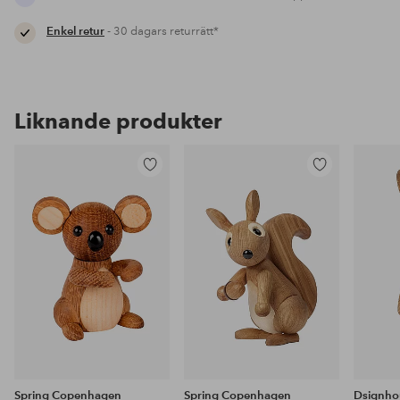
Enkel retur
- 30 dagars returrätt*
Liknande produkter
Lägg
Lägg
till
till
i
i
favoriter
favoriter
Spring Copenhagen
Spring Copenhagen
Dsignho