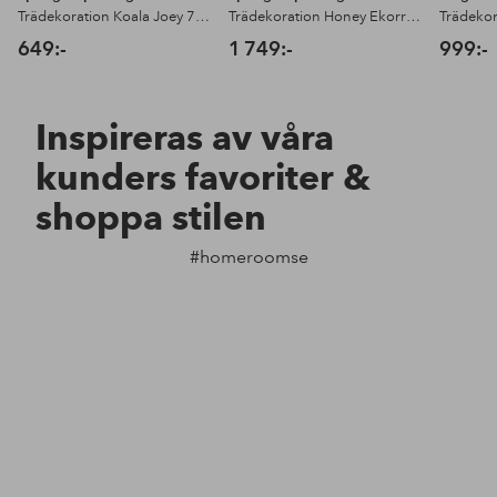
Trädekoration Koala Joey 7,5 cm
Trädekoration Honey Ekorre 19 cm
649:-
1 749:-
999:-
Inspireras av våra
kunders favoriter &
shoppa stilen
#homeroomse