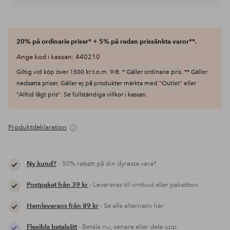
20% på ordinarie priser* + 5% på redan prissänkta varor**.
Ange kod i kassan: 440210
Giltig vid köp över 1500 kr t.o.m. 9/8. * Gäller ordinarie pris. ** Gäller
nedsatta priser. Gäller ej på produkter märkta med "Outlet" eller
"Alltid lågt pris". Se fullständiga villkor i kassan.
Produktdeklaration
Ny kund?
- 30% rabatt på din dyraste vara*
Postpaket från 39 kr
- Levereras till ombud eller paketbox
Hemleverans från 89 kr
- Se alla alternativ här
Flexibla betalsätt
- Betala nu, senare eller dela upp