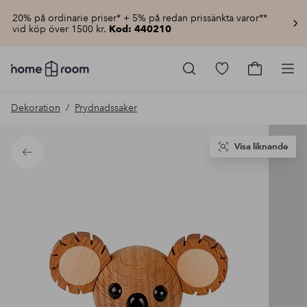
20% på ordinarie priser* + 5% på redan prissänkta varor**
vid köp över 1500 kr.
Kod: 440210
Homeroom
–
Gå
Gå
Pro
Allt
till
till
för
favoritmarkerad
kundvagn
Dekoration
Prydnadssaker
hemmet
produkter
till
lågt
pris
Visa liknande
Tillbaka