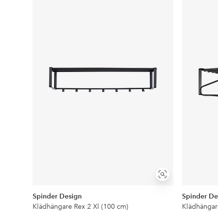
till
i
favoriter
Visa
liknande
Spinder Design
Spinder De
Klädhängare Rex 2 Xl (100 cm)
Klädhängar