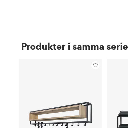
Produkter i samma serie
Lägg
till
i
favoriter