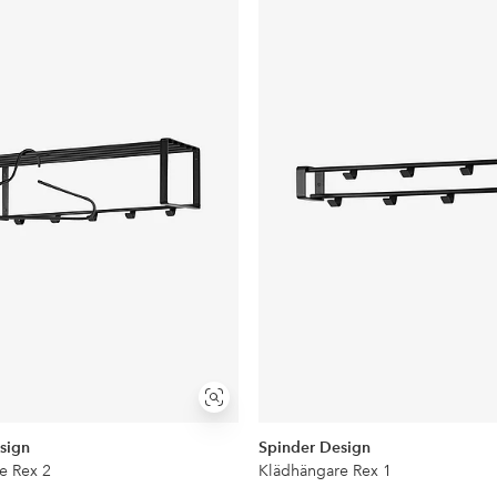
till
i
favoriter
Visa
liknande
sign
Spinder Design
e Rex 2
Klädhängare Rex 1