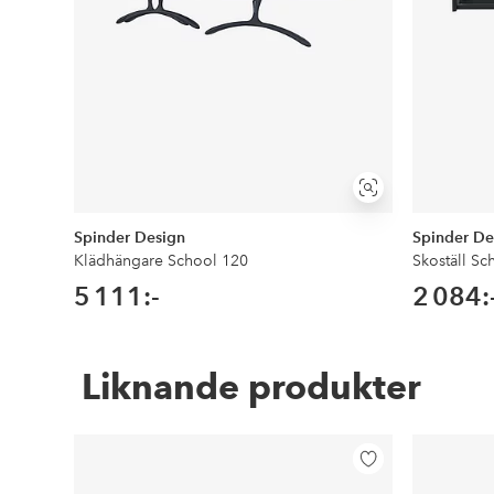
Visa
liknande
Spinder Design
Spinder De
Klädhängare School 120
Skoställ Sc
5 111:-
2 084:
Liknande produkter
Lägg