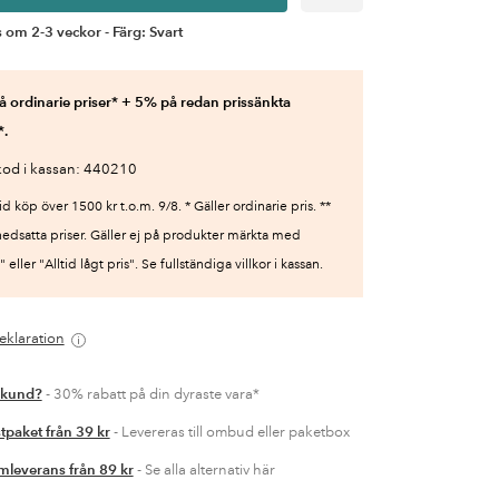
 om 2-3 veckor - Färg: Svart
 ordinarie priser* + 5% på redan prissänkta
*.
od i kassan: 440210
id köp över 1500 kr t.o.m. 9/8. * Gäller ordinarie pris. **
nedsatta priser. Gäller ej på produkter märkta med
 eller "Alltid lågt pris". Se fullständiga villkor i kassan.
eklaration
 kund?
- 30% rabatt på din dyraste vara*
tpaket från 39 kr
- Levereras till ombud eller paketbox
leverans från 89 kr
- Se alla alternativ här