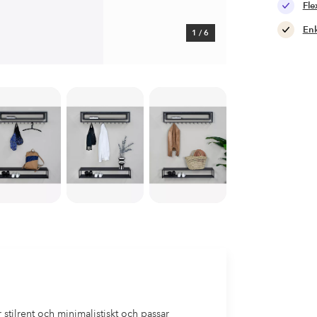
Fle
Enk
1
/
6
 stilrent och minimalistiskt och passar