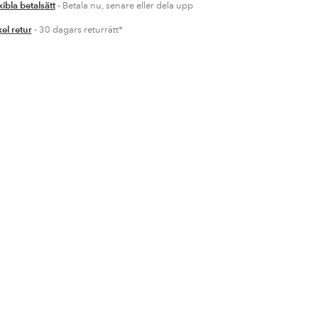
xibla betalsätt
- Betala nu, senare eller dela upp
el retur
- 30 dagars returrätt*