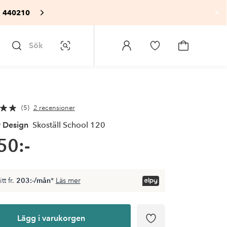
: 440210
St
Sök
Bildsök
Logga
Gå
Gå
in
till
till
på
favoritmarkerade
kundvagne
Homeroom
produkter
5
2 recensioner
 Design
Skoställ School 120
50:-
tt fr.
203:-/mån
*
Läs mer
Lägg i varukorgen