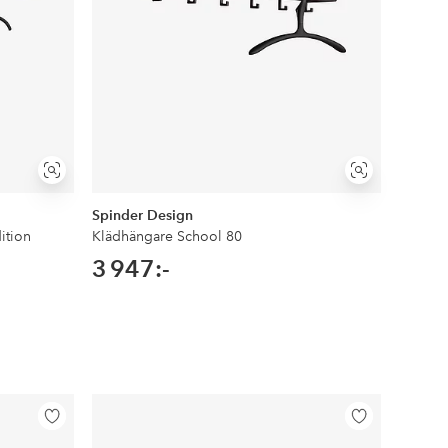
Visa
Visa
liknande
liknande
Spinder Design
ition
Klädhängare School 80
3 947:-
Lägg
Lägg