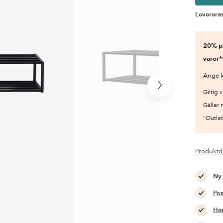
Levereras
20% på
varor*
Ange k
Nästa
Giltig v
produkt
Gäller 
"Outlet"
Produktd
Ny
Pos
Hem