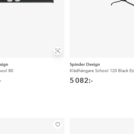
Visa
liknande
sign
Spinder Design
hool 80
Klädhängare School 120 Black Ed
-
5 082:-
Lägg