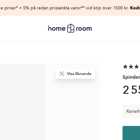
e priser* + 5% på redan prissänkta varor** vid köp över 1500 kr.
Kod
Homeroom
–
Allt
för
hemmet
till
lågt
pris
Visa liknande
Spinder
2 5
Räntefri