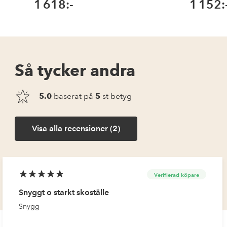
1 618:-
1 152:
Så tycker andra
5.0
baserat på
5
st betyg
Visa alla recensioner (2)
Verifierad köpare
Snyggt o starkt skoställe
Snygg