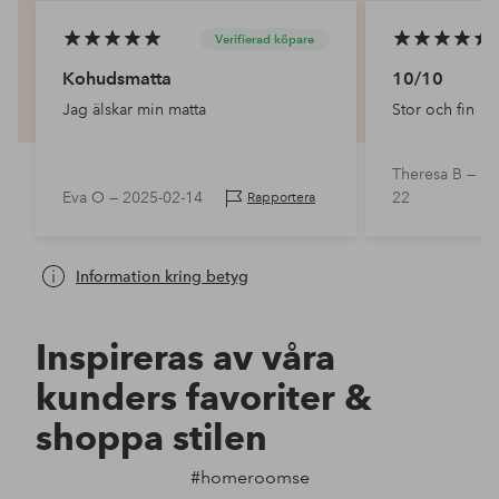
Verifierad köpare
Kohudsmatta
10/10
Jag älskar min matta
Stor och fin
Theresa B —
20
Eva O —
2025-02-14
22
Rapportera
Information kring betyg
Inspireras av våra
kunders favoriter &
shoppa stilen
#homeroomse