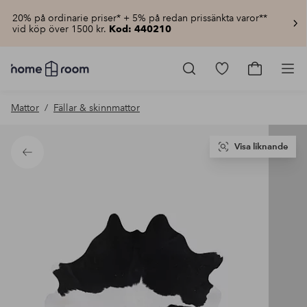
20% på ordinarie priser* + 5% på redan prissänkta varor**
vid köp över 1500 kr.
Kod: 440210
Homeroom
–
Gå
Gå
Pro
Allt
till
till
för
favoritmarkerad
kundvagn
Mattor
Fällar & skinnmattor
hemmet
produkter
till
lågt
pris
Visa liknande
Tillbaka