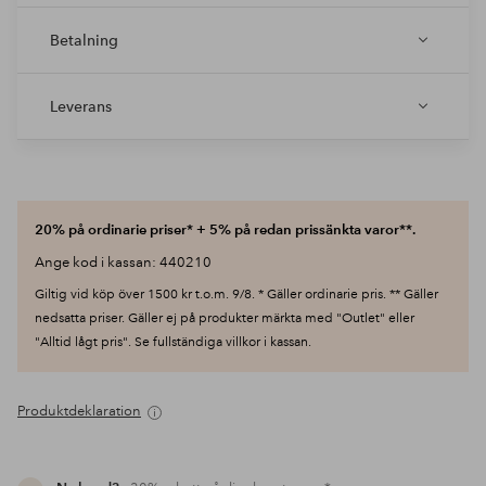
Betalning
Leverans
20% på ordinarie priser* + 5% på redan prissänkta varor**.
Ange kod i kassan: 440210
Giltig vid köp över 1500 kr t.o.m. 9/8. * Gäller ordinarie pris. ** Gäller
nedsatta priser. Gäller ej på produkter märkta med "Outlet" eller
"Alltid lågt pris". Se fullständiga villkor i kassan.
Produktdeklaration