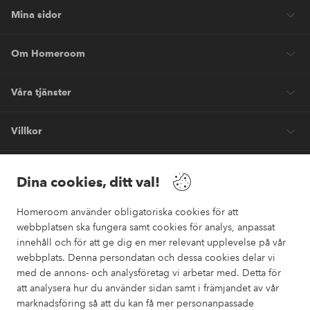
Mina sidor
Om Homeroom
Våra tjänster
Villkor
Vänner
Dina cookies, ditt val!
Homeroom använder obligatoriska cookies för att
webbplatsen ska fungera samt cookies för analys, anpassat
innehåll och för att ge dig en mer relevant upplevelse på vår
webbplats. Denna persondatan och dessa cookies delar vi
Säkra betalningar
med de annons- och analysföretag vi arbetar med. Detta för
Vill du veta mer om
våra betalalternativ
?
att analysera hur du använder sidan samt i främjandet av vår
marknadsföring så att du kan få mer personanpassade
elpy