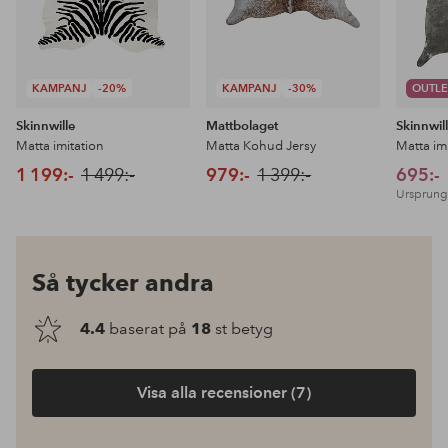
KAMPANJ
-20%
KAMPANJ
-30%
OUTLE
Skinnwille
Mattbolaget
Skinnwil
Matta imitation
Matta Kohud Jersy
Matta im
1 199:-
1 499:-
979:-
1 399:-
695:-
Ursprungl
Så tycker andra
4.4
baserat på
18
st betyg
Visa alla recensioner (7)