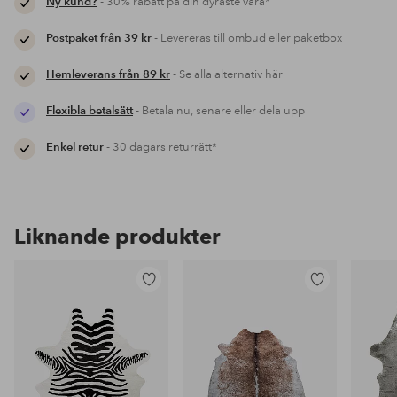
Ny kund?
- 30% rabatt på din dyraste vara*
Postpaket från 39 kr
- Levereras till ombud eller paketbox
Hemleverans från 89 kr
- Se alla alternativ här
Flexibla betalsätt
- Betala nu, senare eller dela upp
Enkel retur
- 30 dagars returrätt*
Liknande produkter
Lägg
Lägg
till
till
i
i
favoriter
favoriter