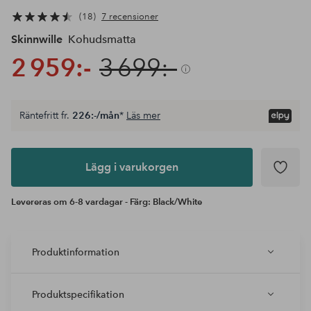
18
7 recensioner
Skinnwille
Kohudsmatta
2 959:-
3 699:-
Räntefritt fr.
226:-/mån
*
Läs mer
Lägg i
varukorgen
Lägg i varukorgen
Levereras om 6-8 vardagar - Färg: Black/White
Produktinformation
Produktspecifikation