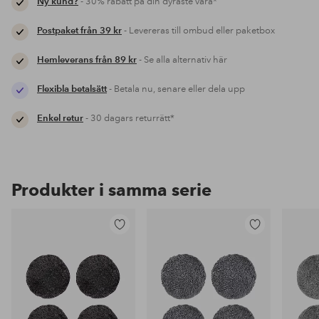
Ny kund?
- 30% rabatt på din dyraste vara*
Postpaket från 39 kr
- Levereras till ombud eller paketbox
Hemleverans från 89 kr
- Se alla alternativ här
Flexibla betalsätt
- Betala nu, senare eller dela upp
Enkel retur
- 30 dagars returrätt*
Produkter i samma serie
Lägg
Lägg
till
till
i
i
favoriter
favoriter