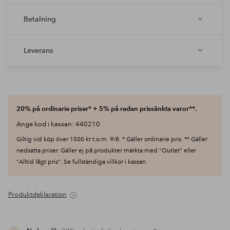
Betalning
Leverans
20% på ordinarie priser* + 5% på redan prissänkta varor**.
Ange kod i kassan: 440210
Giltig vid köp över 1500 kr t.o.m. 9/8. * Gäller ordinarie pris. ** Gäller
nedsatta priser. Gäller ej på produkter märkta med "Outlet" eller
"Alltid lågt pris". Se fullständiga villkor i kassan.
Produktdeklaration