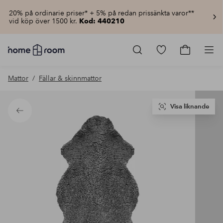
20% på ordinarie priser* + 5% på redan prissänkta varor**
vid köp över 1500 kr.
Kod: 440210
Homeroom
–
Gå
Gå
Pro
Allt
till
till
för
favoritmarkerad
kundvagn
Mattor
Fällar & skinnmattor
hemmet
produkter
till
lågt
pris
Visa liknande
Tillbaka