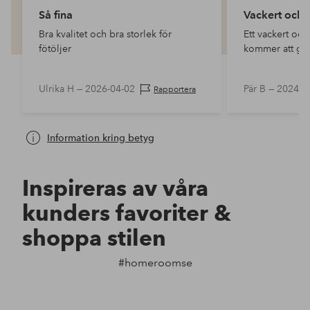
Så fina
Vackert och p
Bra kvalitet och bra storlek för
Ett vackert och
fötöljer
kommer att ge
Ulrika H —
2026-04-02
Pär B —
2024-1
Rapportera
Information kring betyg
Inspireras av våra
kunders favoriter &
shoppa stilen
#homeroomse