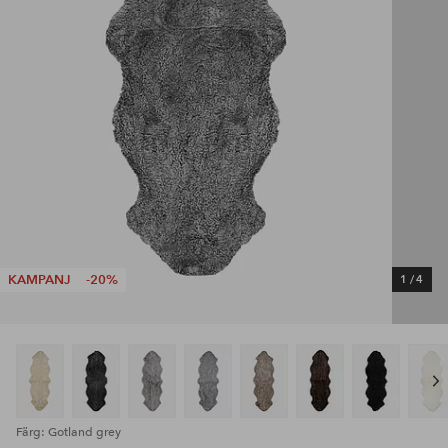
KAMPANJ
-20%
1
/
4
Färg: Gotland grey