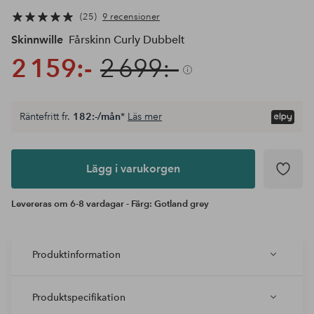
25
9 recensioner
Skinnwille
Fårskinn Curly Dubbelt
2 159:-
2 699:-
Räntefritt fr.
182:-/mån
*
Läs mer
Lägg i
varukorgen
Lägg i varukorgen
Levereras om 6-8 vardagar - Färg: Gotland grey
Produktinformation
Produktspecifikation