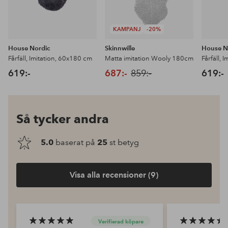
KAMPANJ
-20%
House Nordic
Skinnwille
House N
Fårfäll, Imitation, 60x180 cm
Matta imitation Wooly 180cm
Fårfäll, 
619:-
687:-
859:-
619:-
Så tycker andra
5.0
baserat på
25
st betyg
Visa alla recensioner (9)
Verifierad köpare