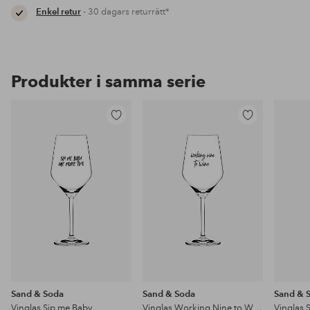
Enkel retur
- 30 dagars returrätt*
Produkter i samma serie
Lägg
Lägg
till
till
i
i
favoriter
favoriter
Sand & Soda
Sand & Soda
Sand & 
Vinglas Sip me Baby
Vinglas Working Nine to Wine
Vinglas 