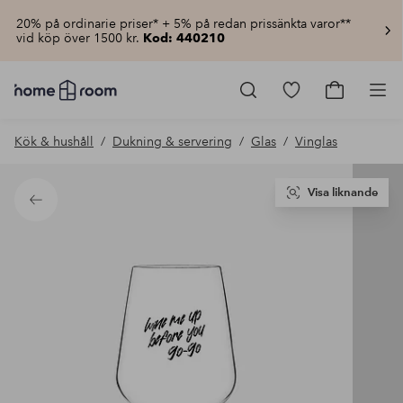
20% på ordinarie priser* + 5% på redan prissänkta varor**
vid köp över 1500 kr.
Kod: 440210
Homeroom
–
Gå
Gå
Pro
Allt
till
till
för
favoritmarkerad
kundvagn
Kök & hushåll
Dukning & servering
Glas
Vinglas
hemmet
produkter
till
lågt
pris
Visa liknande
Tillbaka