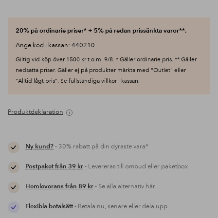
20% på ordinarie priser* + 5% på redan prissänkta varor**.
Ange kod i kassan: 440210
Giltig vid köp över 1500 kr t.o.m. 9/8. * Gäller ordinarie pris. ** Gäller
nedsatta priser. Gäller ej på produkter märkta med "Outlet" eller
"Alltid lågt pris". Se fullständiga villkor i kassan.
Produktdeklaration
Ny kund?
- 30% rabatt på din dyraste vara*
Postpaket från 39 kr
- Levereras till ombud eller paketbox
Hemleverans från 89 kr
- Se alla alternativ här
Flexibla betalsätt
- Betala nu, senare eller dela upp