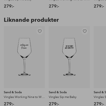
279:-
279:-
279:-
Liknande produkter
Lägg
Lägg
till
till
i
i
favoriter
favoriter
Sand & Soda
Sand & Soda
Sand & 
Vinglas Working Nine to Wine
Vinglas Sip me Baby
Vinglas 
279:-
279:-
279:-