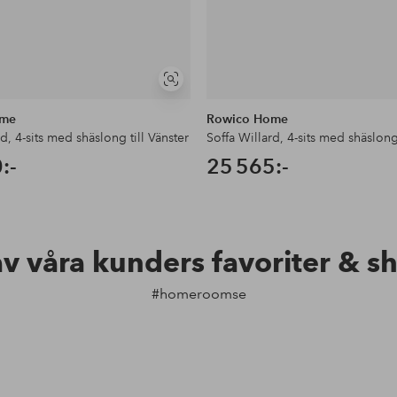
Visa
liknande
ome
Rowico Home
d, 4-sits med shäslong till Vänster
Soffa Willard, 4-sits med shäslong
:-
25 565:-
av våra kunders favoriter & s
#homeroomse