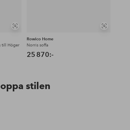
Visa
Visa
liknande
liknande
Rowico Home
Kave 
 till Höger
Norris soffa
Soffa G
25 870:-
34 9
hoppa stilen