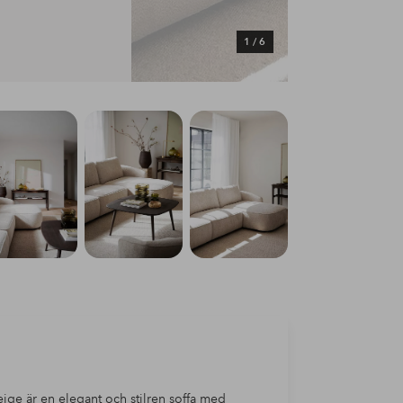
1
/
6
beige är en elegant och stilren soffa med