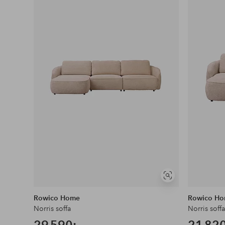
i
favoriter
Visa
liknande
Rowico Home
Rowico H
Norris soffa
Norris soff
29 590:-
21 820