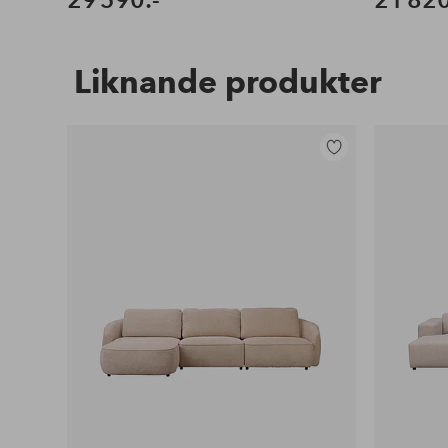
Liknande produkter
Lägg
till
i
favoriter