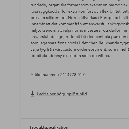
rundade, organiska former som skapar en harmonisk 
lösa ryggkuddar för extra komfort och flexibilitet. S
bekväm sittkomfort. Norris tillverkas i Europa och allt t
innebär att det kommer från ett ansvarsfullt skogsbru
miljö. Genom att välja norris investerar du därför i
ansvarsfull design, redo att bli den centrala punkten i
som lagervara finns norris i det chenilleliknande tyg
välja tyg från vårt custom order-sortiment, som innehål
för att skräddarsy exakt den soffa du vill ha.
Artikelnummer: 2114778-01-0
Ladda ner högupplöst bild
Produktspecifikation