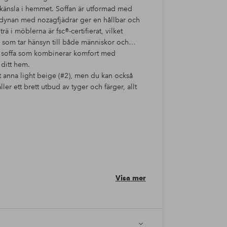
känsla i hemmet. Soffan är utformad med
ittdynan med nozagfjädrar ger en hållbar och
rä i möblerna är fsc®-certifierat, vilket
k som tar hänsyn till både människor och
 en soffa som kombinerar komfort med
 ditt hem.
et anna light beige (#2), men du kan också
ler ett brett utbud av tyger och färger, allt
Visa mer