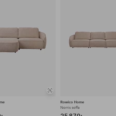
i
favoriter
Visa
liknande
ome
Rowico Home
a
Norris soffa
:-
25 870:-