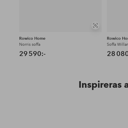
Visa
liknande
Rowico Home
Rowico H
Norris soffa
Soffa Willar
29 590:-
28 080
Inspireras 