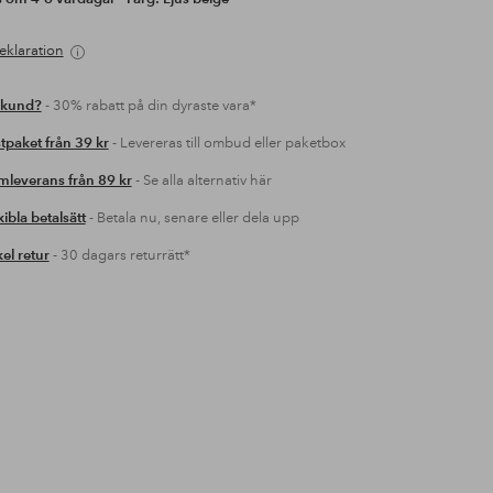
eklaration
 kund?
- 30% rabatt på din dyraste vara*
tpaket från 39 kr
- Levereras till ombud eller paketbox
leverans från 89 kr
- Se alla alternativ här
xibla betalsätt
- Betala nu, senare eller dela upp
el retur
- 30 dagars returrätt*