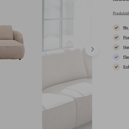
Produktd
Ny
Pos
Hem
Nästa
produkt
Fle
Enk