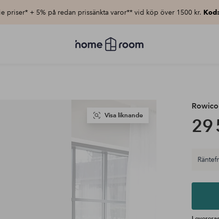
e priser* + 5% på redan prissänkta varor** vid köp över 1500 kr.
Kod
Homeroom
–
Allt
för
hemmet
till
lågt
pris
Rowic
Visa liknande
29 
Räntefri
Levereras