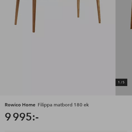
1
/
5
Rowico Home
Filippa matbord 180 ek
9 995:-