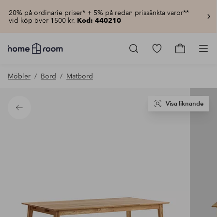
20% på ordinarie priser* + 5% på redan prissänkta varor**
vid köp över 1500 kr.
Kod: 440210
Homeroom
–
Gå
Gå
Pro
Allt
till
till
för
favoritmarkerad
kundvagn
Möbler
Bord
Matbord
hemmet
produkter
till
lågt
pris
Visa liknande
Tillbaka