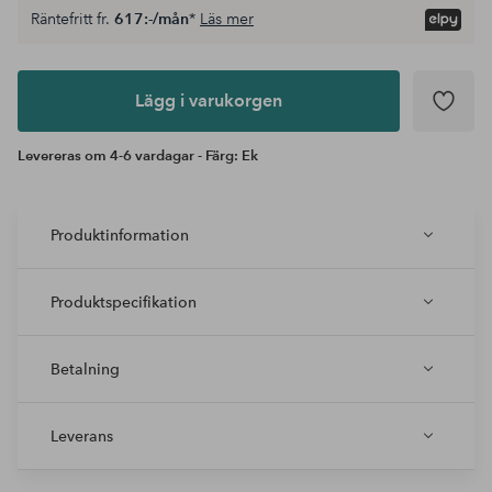
Räntefritt fr.
617:-/mån
*
Läs mer
Lägg i
varukorgen
Lägg i varukorgen
Levereras om 4-6 vardagar - Färg: Ek
Produktinformation
Produktspecifikation
Betalning
Leverans