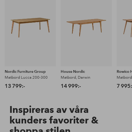
Lägg
Lägg
till
till
i
i
favoriter
favoriter
Nordic Furniture Group
House Nordic
Rowico
Matbord Lucca 200-300
Matbord, Darwin
Matbord
13 799:-
14 999:-
7 995:
Inspireras av våra
kunders favoriter &
shoppa stilen