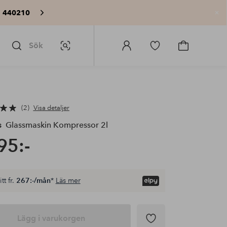
: 440210
St
Sök
Bildsök
Logga
Gå
Gå
in
till
till
på
favoritmarkerade
kundvagne
Homeroom
produkter
2
Visa detaljer
s
Glassmaskin Kompressor 2l
95:-
tt fr.
267:-/mån
*
Läs mer
Lägg i varukorgen