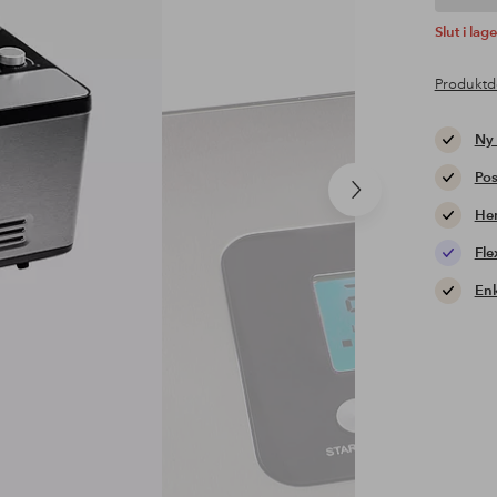
Slut i lage
Produktd
Ny
Pos
Nästa
Hem
produkt
Fle
Enk