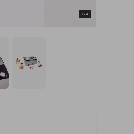
1
/
3