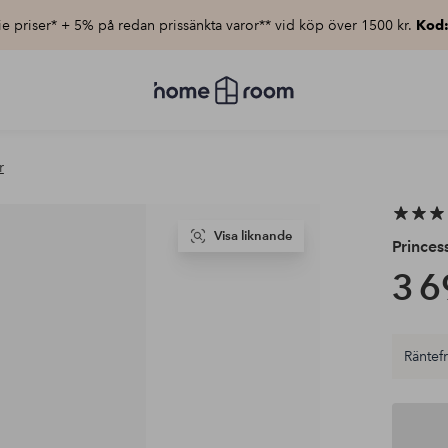
e priser* + 5% på redan prissänkta varor** vid köp över 1500 kr.
Kod
Homeroom
–
Allt
för
hemmet
r
till
lågt
pris
Visa liknande
Princes
3 6
Räntefri