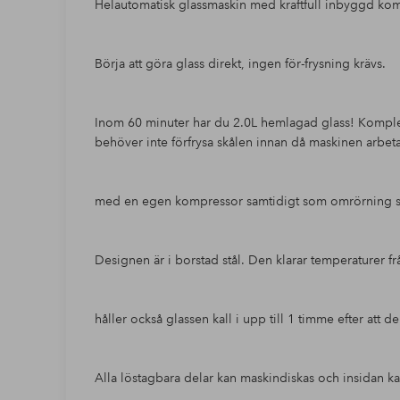
Helautomatisk glassmaskin med kraftfull inbyggd ko
Börja att göra glass direkt, ingen för-frysning krävs.
Inom 60 minuter har du 2.0L hemlagad glass! Komple
behöver inte förfrysa skålen innan då maskinen arbet
med en egen kompressor samtidigt som omrörning s
Designen är i borstad stål. Den klarar temperaturer fr
håller också glassen kall i upp till 1 timme efter att den
Alla löstagbara delar kan maskindiskas och insidan ka