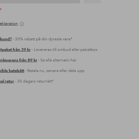
r
eklaration
 kund?
- 30% rabatt på din dyraste vara*
tpaket från 39 kr
- Levereras till ombud eller paketbox
leverans från 89 kr
- Se alla alternativ här
xibla betalsätt
- Betala nu, senare eller dela upp
el retur
- 30 dagars returrätt*