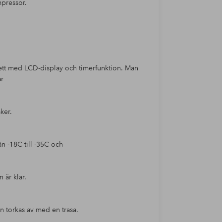
mpressor.
tt med LCD-display och timerfunktion. Man
ar
ker.
ån -18C till -35C och
 är klar.
n torkas av med en trasa.