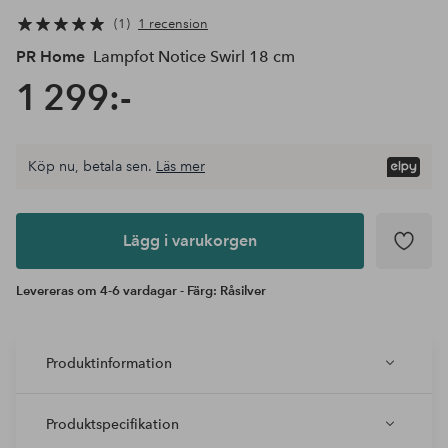
1
1 recension
PR Home
Lampfot Notice Swirl 18 cm
1 299:-
Köp nu, betala sen.
Läs mer
Lägg i
varukorgen
Lägg i varukorgen
Levereras om 4-6 vardagar - Färg: Råsilver
Produktinformation
Produktspecifikation