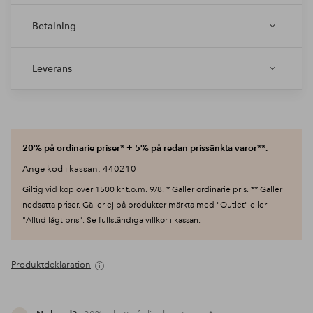
Betalning
Leverans
20% på ordinarie priser* + 5% på redan prissänkta varor**.
Ange kod i kassan: 440210
Giltig vid köp över 1500 kr t.o.m. 9/8. * Gäller ordinarie pris. ** Gäller
nedsatta priser. Gäller ej på produkter märkta med "Outlet" eller
"Alltid lågt pris". Se fullständiga villkor i kassan.
Produktdeklaration