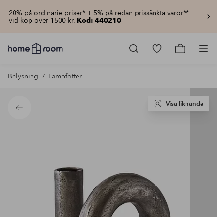
20% på ordinarie priser* + 5% på redan prissänkta varor**
vid köp över 1500 kr.
Kod: 440210
Homeroom
–
Gå
Gå
Pro
Allt
till
till
för
favoritmarkerad
kundvagn
Belysning
Lampfötter
hemmet
produkter
till
lågt
pris
Visa liknande
Tillbaka