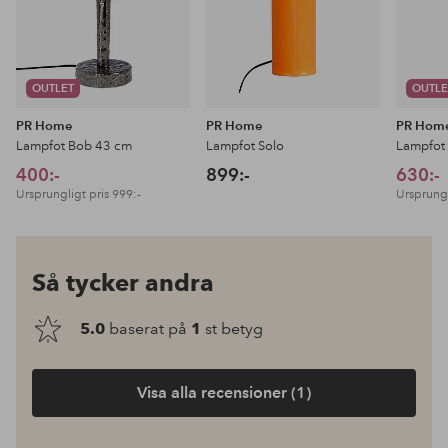
OUTLET
OUTLE
PR Home
PR Home
PR Hom
Lampfot Bob 43 cm
Lampfot Solo
Lampfot
400:-
899:-
630:-
Ursprungligt pris
999:-
Ursprungl
Så tycker andra
5.0
baserat på
1
st betyg
Visa alla recensioner (1)