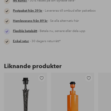
Ny kund?
- 30% rabatt på din dyraste vara*
Postpaket från 39 kr
- Levereras till ombud eller paketbox
Hemleverans från 89 kr
- Se alla alternativ här
Flexibla betalsätt
- Betala nu, senare eller dela upp
Enkel retur
- 30 dagars returrätt*
Liknande produkter
Lägg
Lägg
till
till
i
i
favoriter
favoriter