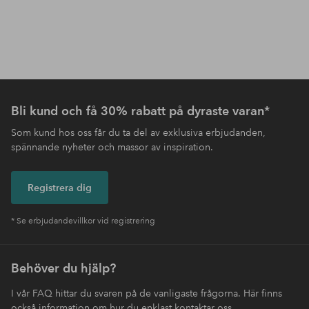
Bli kund och få 30% rabatt på dyraste varan*
Som kund hos oss får du ta del av exklusiva erbjudanden,
spännande nyheter och massor av inspiration.
Registrera dig
* Se erbjudandevillkor vid registrering
Behöver du hjälp?
I vår FAQ hittar du svaren på de vanligaste frågorna. Här finns
också information om hur du enklast kontaktar oss.