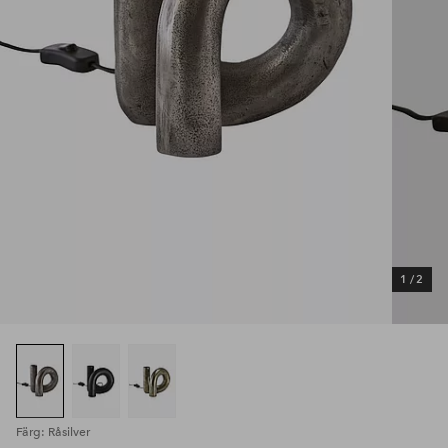
1
/
2
Färg: Råsilver