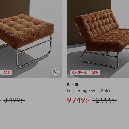
-20%
KAMPANJ
-25%
Visa
liknande
Pastill
l
Luca lounge soffa 2-sits
-
3 499:-
9 749:-
12 999:-