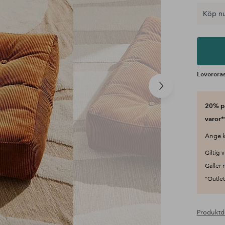
Köp nu
Leverera
Nästa
produkt
20% på
varor*
Ange k
Giltig v
Gäller 
"Outlet"
Produktd