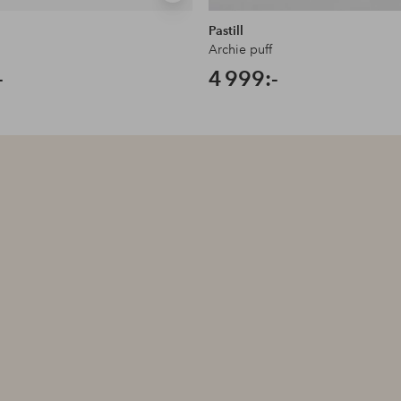
liknande
Pastill
Archie puff
-
4 999:-