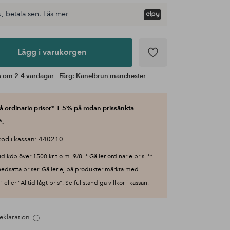
, betala sen.
Läs mer
Lägg i varukorgen
s om 2-4 vardagar - Färg: Kanelbrun manchester
 ordinarie priser* + 5% på redan prissänkta
*.
od i kassan: 440210
id köp över 1500 kr t.o.m. 9/8. * Gäller ordinarie pris. **
nedsatta priser. Gäller ej på produkter märkta med
 eller "Alltid lågt pris". Se fullständiga villkor i kassan.
eklaration