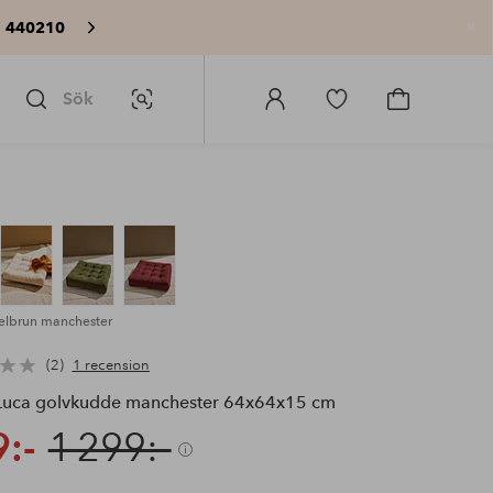
: 440210
St
Sök
Bildsök
Logga
Gå
Gå
in
till
till
på
favoritmarkerade
kundvagne
Homeroom
produkter
elbrun manchester
2
1 recension
uca golvkudde manchester 64x64x15 cm
:-
1 299:-