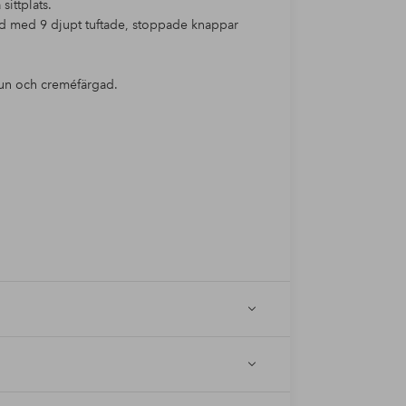
ittplats.
d med 9 djupt tuftade, stoppade knappar
brun och creméfärgad.