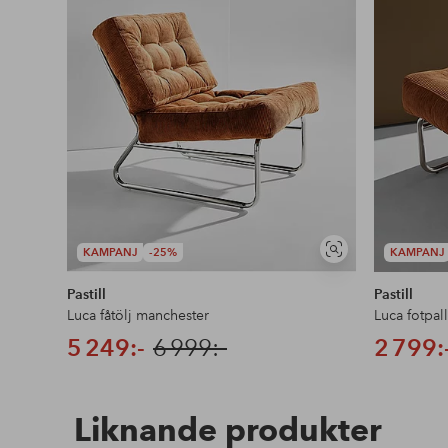
KAMPANJ
-25%
KAMPANJ
Visa
liknande
Pastill
Pastill
Luca fåtölj manchester
Luca fotpal
5 249:-
6 999:-
2 799:
Liknande produkter