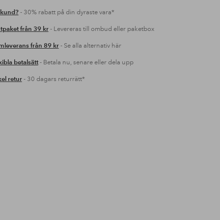
 kund?
- 30% rabatt på din dyraste vara*
tpaket från 39 kr
- Levereras till ombud eller paketbox
leverans från 89 kr
- Se alla alternativ här
xibla betalsätt
- Betala nu, senare eller dela upp
el retur
- 30 dagars returrätt*