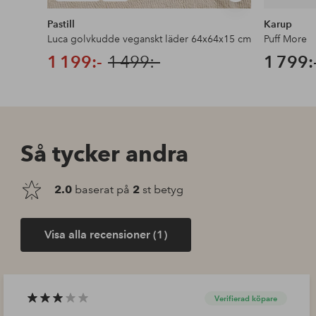
liknande
Pastill
Karup
Luca golvkudde veganskt läder 64x64x15 cm
Puff More
1 199:-
1 499:-
1 799:
Så tycker andra
2.0
baserat på
2
st betyg
Visa alla recensioner (1)
Verifierad köpare