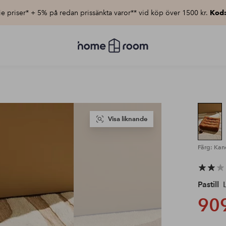
e priser* + 5% på redan prissänkta varor** vid köp över 1500 kr.
Kod
Homeroom
–
Allt
för
hemmet
till
lågt
pris
Visa liknande
Färg: Kan
Pastill
L
909