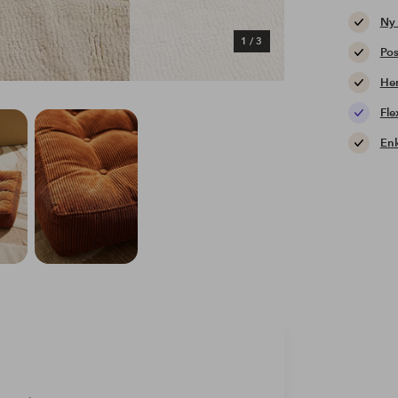
Ny
1
/
3
Pos
Hem
Fle
Enk