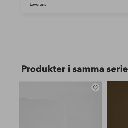
Leverans
Produkter i samma serie
Lägg
till
i
favoriter