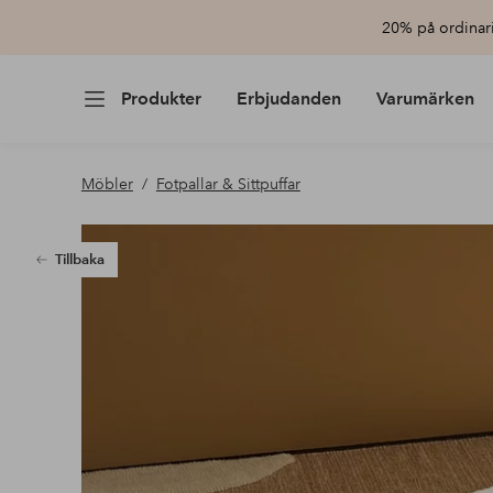
20% på ordinari
Produkter
Erbjudanden
Varumärken
Möbler
Fotpallar & Sittpuffar
Tillbaka