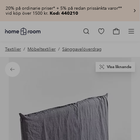
20% på ordinarie priser* + 5% på redan prissänkta varor**
vid köp över 1500 kr.
Kod: 440210
Homeroom
–
Gå
Gå
Pro
Allt
till
till
för
favoritmarkerad
kundvagn
Textilier
Möbeltextilier
Sänggavelöverdrag
hemmet
produkter
till
lågt
pris
Visa liknande
Tillbaka