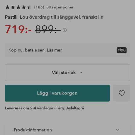
186
80 recensioner
Pastill
Lou överdrag till sänggavel, franskt lin
719:-
899:-
Välj
Köp nu, betala sen.
Läs mer
storlek
Lägg i
varukorgen
Välj storlek
Lägg i varukorgen
Levereras om 2-4 vardagar - Färg: Asfaltsgrå
Produktinformation