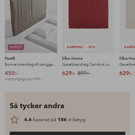
OUTLET
KAMPANJ
-30%
KAMP
Pastill
Ellos Home
Ellos H
Bonne överdrag till sänggavel, franskt lin
Gavelöverdrag Candice Loose Fit
450:-
629:-
899:-
629:-
Ursprungligt pris
899:-
Så tycker andra
4.6
baserat på
186
st betyg