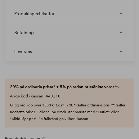
Produktspecifikation
Betalning
Leverans
20% på ordinarie priser* + 5% på redan prissänkta varor**.
Ange kod i kassan: 440210
Giltig vid köp över 1500 kr t.o.m. 9/8. * Gäller ordinarie pris. ** Gäller
nedsatta priser. Gäller ej på produkter märkta med "Outlet" eller
"Alltid lågt pris". Se fullständiga villkor i kassan.
Produktdeklaration