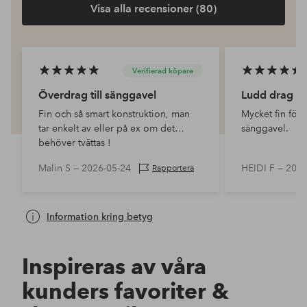
Visa alla recensioner (80)
Verifierad köpare
Överdrag till sänggavel
Ludd drag
Fin och så smart konstruktion, man
Mycket fin för a
tar enkelt av eller på ex om det
sänggavel.
behöver tvättas !
Malin S —
2026-05-24
HEIDI F —
2026
Rapportera
Information kring betyg
Inspireras av våra
kunders favoriter &