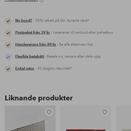
Ny kund?
- 30% rabatt på din dyraste vara*
Postpaket från 39 kr
- Levereras till ombud eller paketbox
Hemleverans från 89 kr
- Se alla alternativ här
Flexibla betalsätt
- Betala nu, senare eller dela upp
Enkel retur
- 30 dagars returrätt*
Liknande produkter
Lägg
Lägg
till
till
i
i
favoriter
favoriter