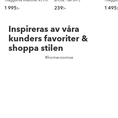
Tilläggskiva Westville, 45 cm
Bricka, - set om 2
Tilläggs
1 995:-
239:-
1 495:
Inspireras av våra
kunders favoriter &
shoppa stilen
#homeroomse