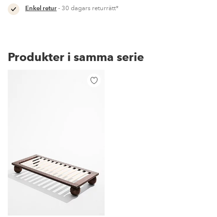
Enkel retur
- 30 dagars returrätt*
Produkter i samma serie
Lägg
till
i
favoriter