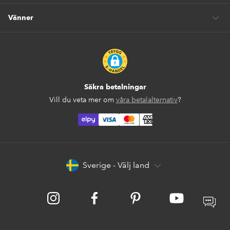
Vänner
Säkra betalningar
Vill du veta mer om
våra betalalternativ
?
elpy
Sverige - Välj land
Instagram
Facebook
Pinterest
Youtube
Öpp
chatt