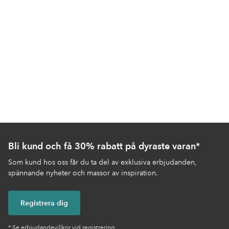
Bli kund och få 30% rabatt på dyraste varan*
Som kund hos oss får du ta del av exklusiva erbjudanden,
spännande nyheter och massor av inspiration.
Registrera dig
* Se erbjudandevillkor vid registrering