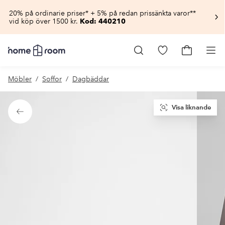
20% på ordinarie priser* + 5% på redan prissänkta varor**
vid köp över 1500 kr.
Kod: 440210
Homeroom
–
Gå
Gå
Pro
Allt
till
till
för
favoritmarkerad
kundvagn
Möbler
Soffor
Dagbäddar
hemmet
produkter
till
lågt
pris
Visa liknande
Tillbaka