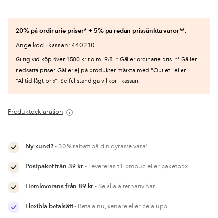
20% på ordinarie priser* + 5% på redan prissänkta varor**.
Ange kod i kassan: 440210
Giltig vid köp över 1500 kr t.o.m. 9/8. * Gäller ordinarie pris. ** Gäller
nedsatta priser. Gäller ej på produkter märkta med "Outlet" eller
"Alltid lågt pris". Se fullständiga villkor i kassan.
Produktdeklaration
Ny kund?
- 30% rabatt på din dyraste vara*
Postpaket från 39 kr
- Levereras till ombud eller paketbox
Hemleverans från 89 kr
- Se alla alternativ här
Flexibla betalsätt
- Betala nu, senare eller dela upp