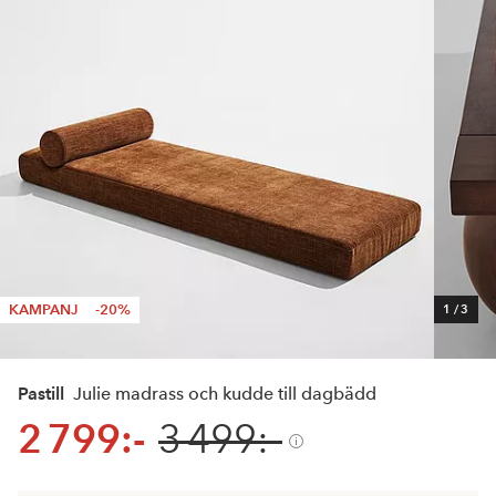
KAMPANJ
-20%
1
/
3
Pastill
Julie madrass och kudde till dagbädd
2 799:-
3 499:-