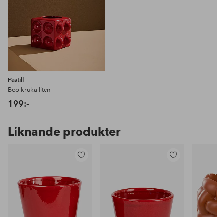
Pastill
Boo kruka liten
199:-
Liknande produkter
Lägg
Lägg
till
till
i
i
favoriter
favoriter