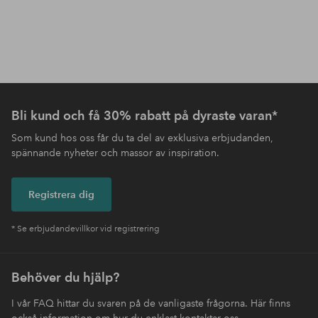
Bli kund och få 30% rabatt på dyraste varan*
Som kund hos oss får du ta del av exklusiva erbjudanden,
spännande nyheter och massor av inspiration.
Registrera dig
* Se erbjudandevillkor vid registrering
Behöver du hjälp?
I vår FAQ hittar du svaren på de vanligaste frågorna. Här finns
också information om hur du enklast kontaktar oss.