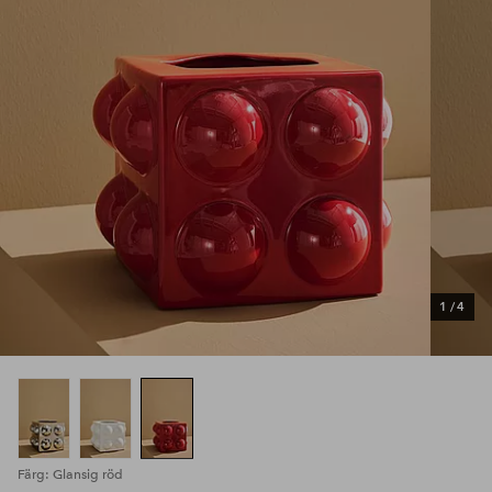
1
/
4
Färg: Glansig röd