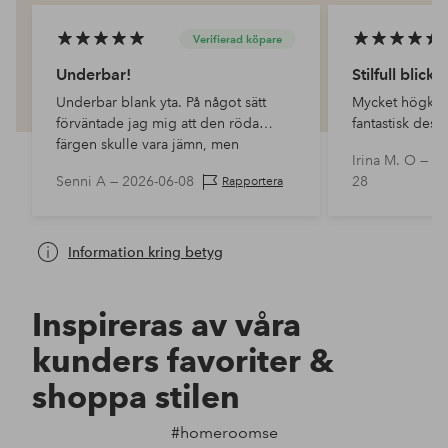
Verifierad köpare
Underbar!
Stilfull blick
Underbar blank yta. På något sätt
Mycket högkva
förväntade jag mig att den röda
fantastisk desi
färgen skulle vara jämn, men
är verkligen e
Irina M. O —
20
överraskande nog var den lite som
rekommendera
Senni A —
2026-06-08
28
Rapportera
'målad, där man kan se
målningsspåren'. Efter den första
chock…
Information kring betyg
Inspireras av våra
kunders favoriter &
shoppa stilen
#homeroomse