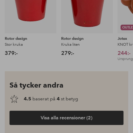
OUTLE
Rotor design
Rotor design
Jotex
Stor kruka
Kruka liten
KNOT kr
379:-
279:-
244:-
Ursprungl
Så tycker andra
4.5
baserat på
4
st betyg
Visa alla recensioner (2)