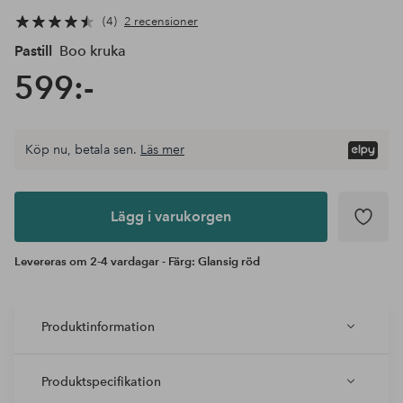
4
2 recensioner
Pastill
Boo kruka
599:-
Köp nu, betala sen.
Läs mer
Lägg i
varukorgen
Lägg i varukorgen
Levereras om 2-4 vardagar - Färg: Glansig röd
Produktinformation
Produktspecifikation