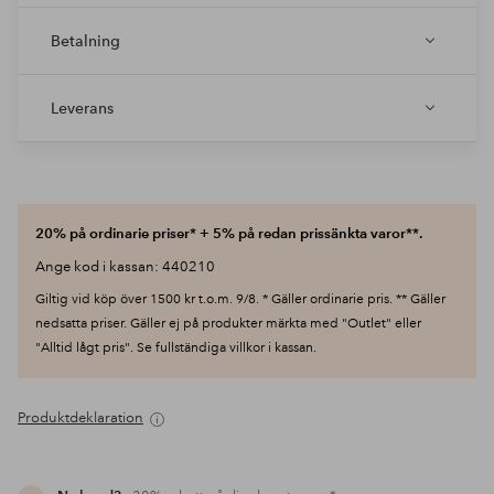
Betalning
Leverans
20% på ordinarie priser* + 5% på redan prissänkta varor**.
Ange kod i kassan: 440210
Giltig vid köp över 1500 kr t.o.m. 9/8. * Gäller ordinarie pris. ** Gäller
nedsatta priser. Gäller ej på produkter märkta med "Outlet" eller
"Alltid lågt pris". Se fullständiga villkor i kassan.
Produktdeklaration