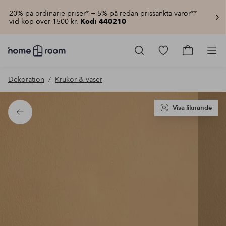
20% på ordinarie priser* + 5% på redan prissänkta varor**
vid köp över 1500 kr.
Kod: 440210
Homeroom
–
Gå
Gå
Pro
Allt
till
till
för
favoritmarkerad
kundvagn
Dekoration
Krukor & vaser
hemmet
produkter
till
lågt
pris
Visa liknande
Tillbaka