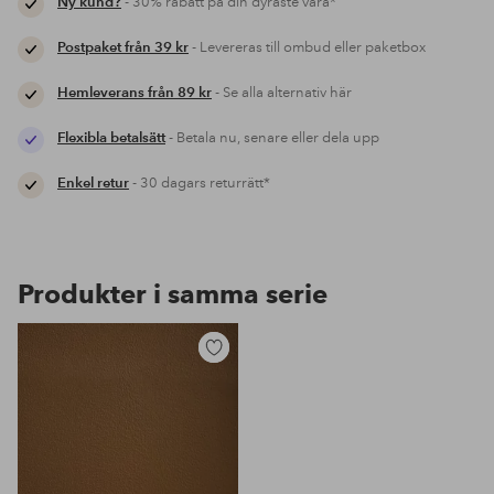
Ny kund?
- 30% rabatt på din dyraste vara*
Postpaket från 39 kr
- Levereras till ombud eller paketbox
Hemleverans från 89 kr
- Se alla alternativ här
Flexibla betalsätt
- Betala nu, senare eller dela upp
Enkel retur
- 30 dagars returrätt*
Produkter i samma serie
Lägg
till
i
favoriter