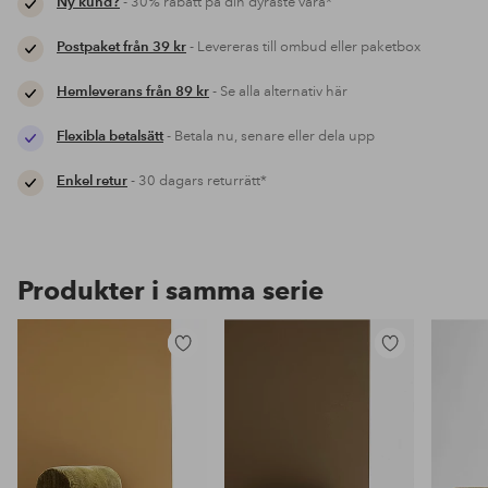
Ny kund?
- 30% rabatt på din dyraste vara*
Postpaket från 39 kr
- Levereras till ombud eller paketbox
Hemleverans från 89 kr
- Se alla alternativ här
Flexibla betalsätt
- Betala nu, senare eller dela upp
Enkel retur
- 30 dagars returrätt*
Produkter i samma serie
Lägg
Lägg
till
till
i
i
favoriter
favoriter