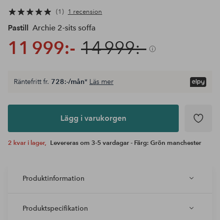
1
1 recension
Pastill
Archie 2-sits soffa
11 999:-
14 999:-
Räntefritt fr.
728:-/mån
*
Läs mer
Lägg i
varukorgen
Lägg i varukorgen
2 kvar i lager,
Levereras om 3-5 vardagar - Färg: Grön manchester
Produktinformation
Produktspecifikation