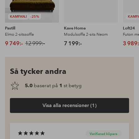
KAMPANJ
-25%
KAMP
Pastill
Kave Home
Loft24
Elmo 2-sitssoffa
Modulsoffa 2-sits Neom
Futon me
9 749:-
12 999:-
7 199:-
3 989:
Så tycker andra
5.0
baserat på
1
st betyg
Visa alla recensioner (1)
Verifierad köpare