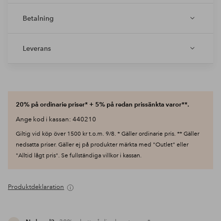
Betalning
Leverans
20% på ordinarie priser* + 5% på redan prissänkta varor**.
Ange kod i kassan: 440210
Giltig vid köp över 1500 kr t.o.m. 9/8. * Gäller ordinarie pris. ** Gäller
nedsatta priser. Gäller ej på produkter märkta med "Outlet" eller
"Alltid lågt pris". Se fullständiga villkor i kassan.
Produktdeklaration