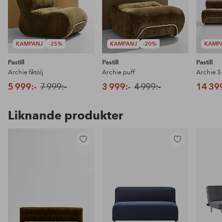
KAMPANJ
-25%
KAMPANJ
-20%
KAMP
Pastill
Pastill
Pastill
Archie fåtölj
Archie puff
Archie 3-
5 999:-
7 999:-
3 999:-
4 999:-
14 39
Liknande produkter
Lägg
Lägg
till
till
i
i
favoriter
favoriter