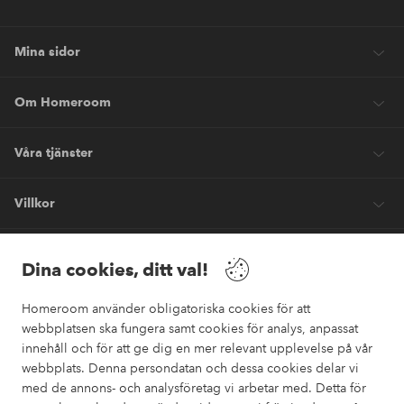
Mina sidor
Om Homeroom
Våra tjänster
Villkor
Vänner
Dina cookies, ditt val!
Homeroom använder obligatoriska cookies för att
webbplatsen ska fungera samt cookies för analys, anpassat
innehåll och för att ge dig en mer relevant upplevelse på vår
webbplats. Denna persondatan och dessa cookies delar vi
Säkra betalningar
med de annons- och analysföretag vi arbetar med. Detta för
Vill du veta mer om
våra betalalternativ
?