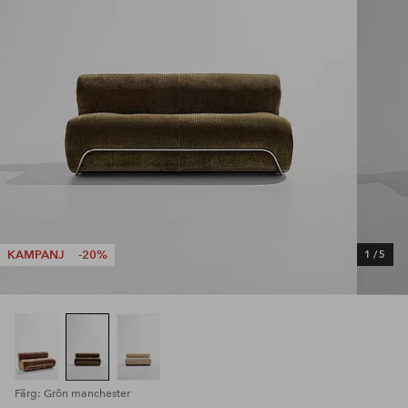
KAMPANJ
-20%
1
/
5
Färg: Grön manchester