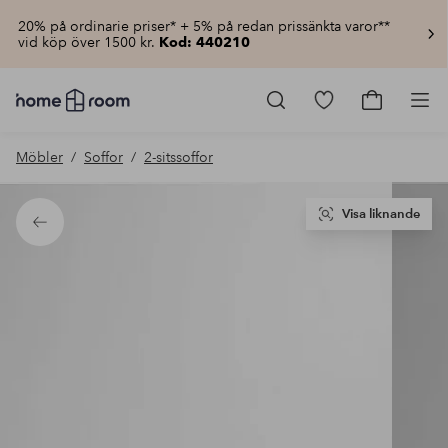
20% på ordinarie priser* + 5% på redan prissänkta varor**
vid köp över 1500 kr.
Kod: 440210
Homeroom
–
Gå
Gå
Pro
Allt
till
till
för
favoritmarkerad
kundvagn
Möbler
Soffor
2-sitssoffor
hemmet
produkter
till
lågt
pris
Visa liknande
Tillbaka