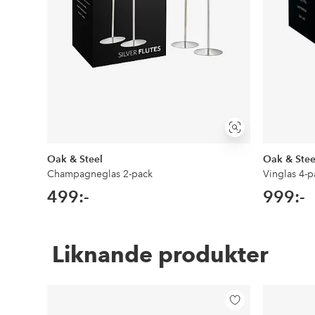
Visa
liknande
Oak & Steel
Oak & Stee
Champagneglas 2-pack
Vinglas 4-p
499:-
999:-
Liknande produkter
Lägg