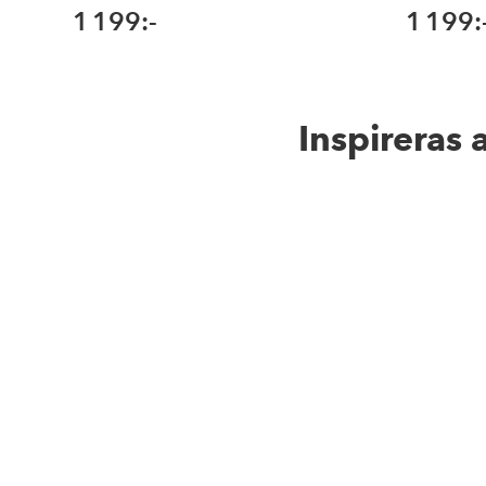
1 199:-
1 199:
Inspireras 