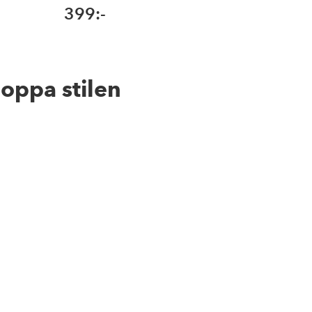
399:-
639:
hoppa stilen