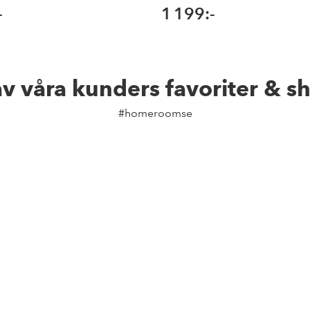
-
1 199:-
av våra kunders favoriter & s
#homeroomse