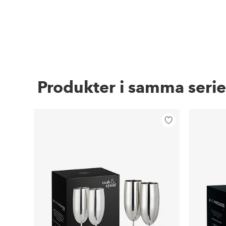
Produkter i samma serie
Lägg
till
i
favoriter