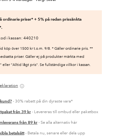
 ordinarie priser* + 5% på redan prissänkta
*.
od i kassan: 440210
id köp över 1500 kr t.o.m. 9/8. * Gäller ordinarie pris. **
nedsatta priser. Gäller ej på produkter märkta med
 eller "Alltid lågt pris". Se fullständiga villkor i kassan.
eklaration
 kund?
- 30% rabatt på din dyraste vara*
tpaket från 39 kr
- Levereras till ombud eller paketbox
leverans från 89 kr
- Se alla alternativ här
xibla betalsätt
- Betala nu, senare eller dela upp