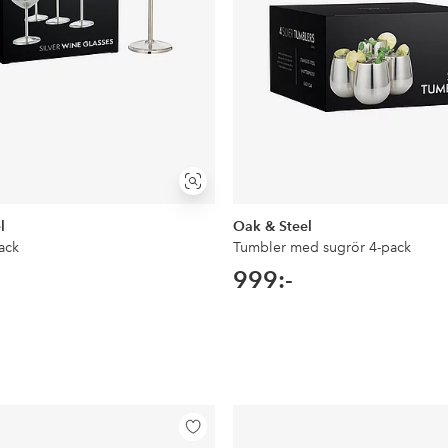
Visa
liknande
l
Oak & Steel
ack
Tumbler med sugrör 4-pack
999:-
Lägg