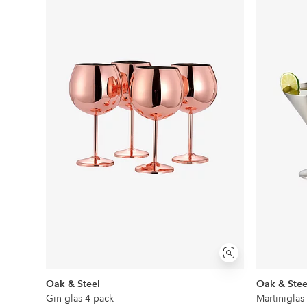
till
i
favoriter
Visa
liknande
Oak & Steel
Oak & Stee
Gin-glas 4-pack
Martiniglas