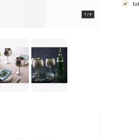
Enk
1
/
4