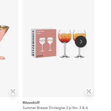
till
till
i
i
favoriter
favoriter
Nästa
produkt
Visa
Visa
liknande
liknande
Ritzenhoff
Nacht
Summer Breeze Dricksglas 2-p No: 3 & 4
Gin & T