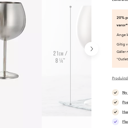
20% på
varor*
Ange k
Giltig v
Nästa
Gäller 
produkt
"Outlet"
Produktd
Ny
Pos
Hem
Fle