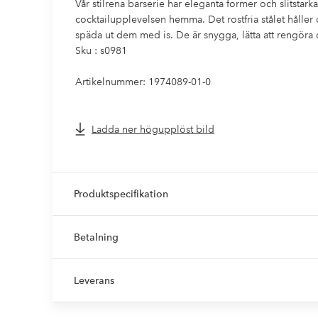
Vår stilrena barserie har eleganta former och slitstark
cocktailupplevelsen hemma. Det rostfria stålet håller
späda ut dem med is. De är snygga, lätta att rengöra o
Sku : s0981
Artikelnummer: 1974089-01-0
Ladda ner högupplöst bild
Produktspecifikation
Betalning
Leverans