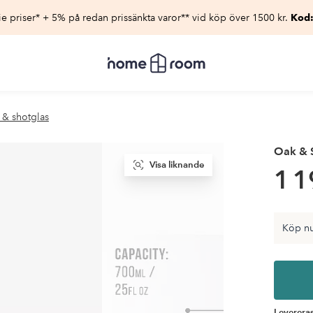
e priser* + 5% på redan prissänkta varor** vid köp över 1500 kr.
Kod
Homeroom
–
Allt
för
hemmet
 & shotglas
till
lågt
pris
Oak & S
Visa liknande
1 1
Köp nu
Levereras