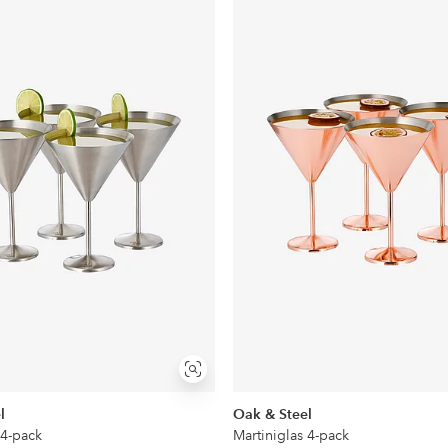
till
i
favoriter
Visa
liknande
l
Oak & Steel
 4-pack
Martiniglas 4-pack