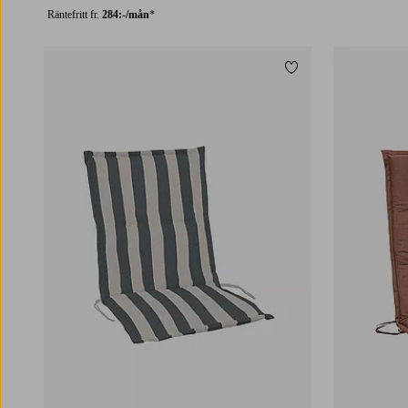
Räntefritt fr.
284:-/mån
*
Lägg till i favoriter