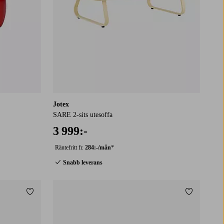
Jotex
SARE 2-sits utesoffa
3 999:-
Räntefritt fr.
284:-/mån
*
Snabb leverans
Lägg till i favoriter
Lägg till i