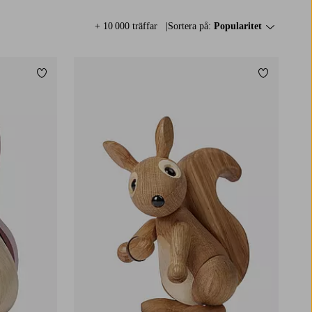
+ 10 000 träffar
Sortera på:
Popularitet
Lägg till i favoriter
Lägg till i