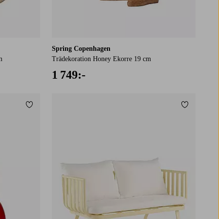
Spring Copenhagen
m
Trädekoration Honey Ekorre 19 cm
1 749:-
Lägg till i favoriter
Lägg till i