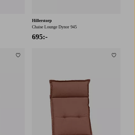
Hillerstorp
Chaise Lounge Dynor 945
695:-
Lägg till i favoriter
Lägg till i