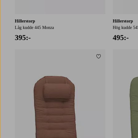
Hillerstorp
Hillerstorp
Låg kudde 445 Monza
Hög kudde 54
395:-
495:-
Lägg till i favoriter