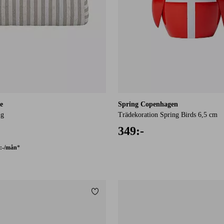
e
Spring Copenhagen
ng
Trädekoration Spring Birds 6,5 cm
349:-
:-/mån
*
Lägg till i favoriter