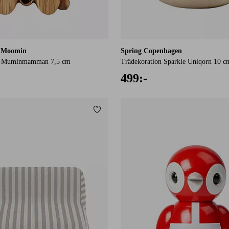
x Moomin
Spring Copenhagen
on Muminmamman 7,5 cm
Trädekoration Sparkle Uniqorn 10 c
499:-
Lägg till i favoriter