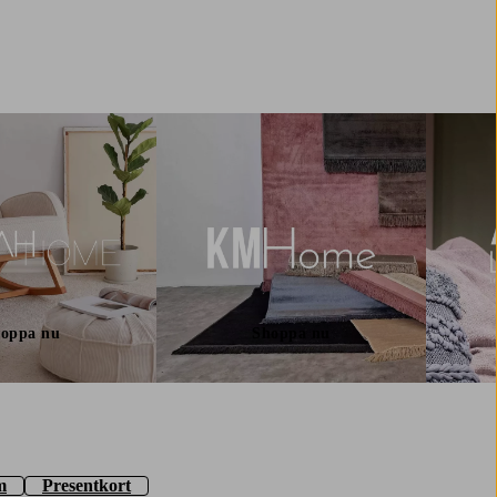
oppa nu
Shoppa nu
m
Presentkort