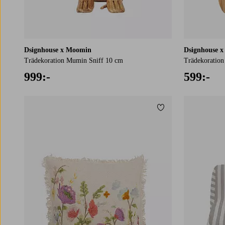
Dsignhouse x Moomin
Dsignhouse 
Trädekoration Mumin Sniff 10 cm
Trädekorati
999:-
599:-
Lägg till i favoriter