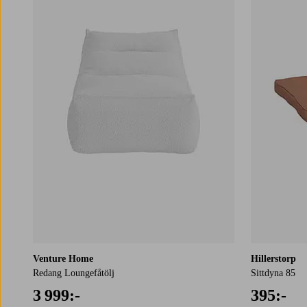
Venture Home
Hillerstorp
Redang Loungefåtölj
Sittdyna 85
3 999:-
395:-