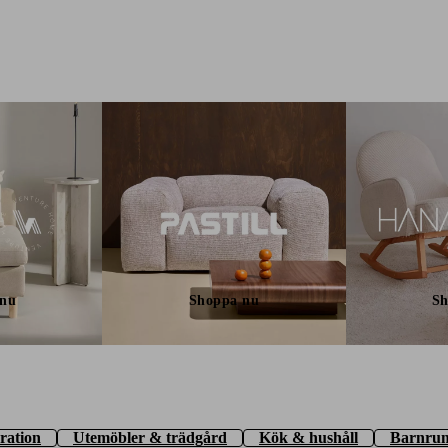
 nu
Shoppa nu
Sh
ration
Utemöbler & trädgård
Kök & hushåll
Barnru