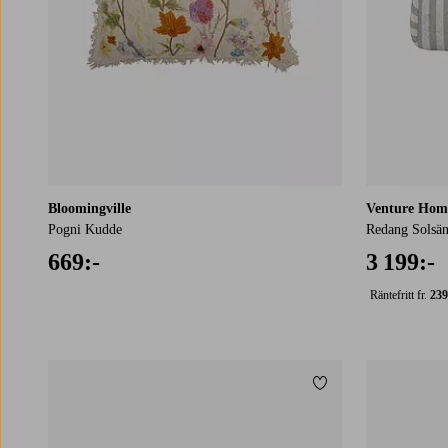
Bloomingville
Venture Hom
Pogni Kudde
Redang Solsä
669:-
3 199:-
Räntefritt fr.
239
Lägg till i favoriter