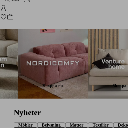
Bildsök
Logga in på Homeroom
Gå till favoritmarkerade produkter
Gå till kundvagnen
Shoppa nu
Shoppa
Nyheter
Möbler
Belysning
Mattor
Textilier
Deko