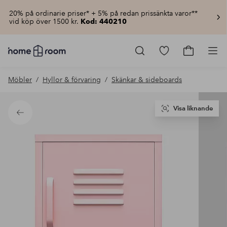
20% på ordinarie priser* + 5% på redan prissänkta varor**
vid köp över 1500 kr.
Kod: 440210
Homeroom
–
Gå
Gå
Pro
Allt
till
till
för
favoritmarkerad
kundvagn
Möbler
Hyllor & förvaring
Skänkar & sideboards
hemmet
produkter
till
lågt
pris
Visa liknande
Tillbaka