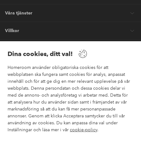
Våra tjänster
Villkor
Vänner
Dina cookies, ditt val!
Homeroom använder obligatoriska cookies för att
webbplatsen ska fungera samt cookies för analys, anpassat
innehåll och för att ge dig en mer relevant upplevelse på vår
webbplats. Denna persondatan och dessa cookies delar vi
Säkra betalningar
med de annons- och analysföretag vi arbetar med. Detta för
Vill du veta mer om
våra betalalternativ
?
att analysera hur du använder sidan samt i främjandet av vår
marknadsföring så att du kan få mer personanpassade
elpy
annonser. Genom att klicka Acceptera samtycker du till vår
användning av cookies. Du kan anpassa dina val under
Inställningar och läsa mer i vår
cookie-policy
.
Sverige - Välj land