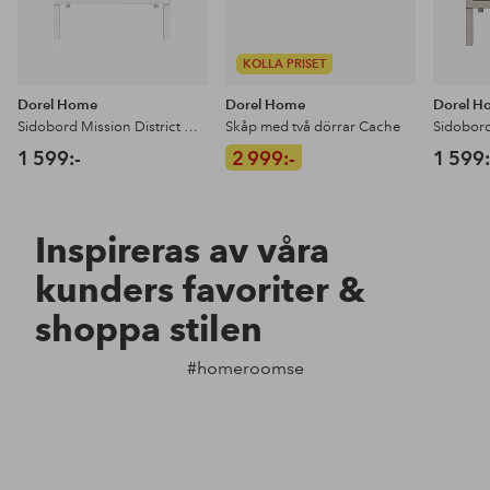
KOLLA PRISET
Dorel Home
Dorel Home
Dorel H
Sidobord Mission District Metal Locker
Skåp med två dörrar Cache
1 599:-
2 999:-
1 599:
Inspireras av våra
kunders favoriter &
shoppa stilen
#homeroomse