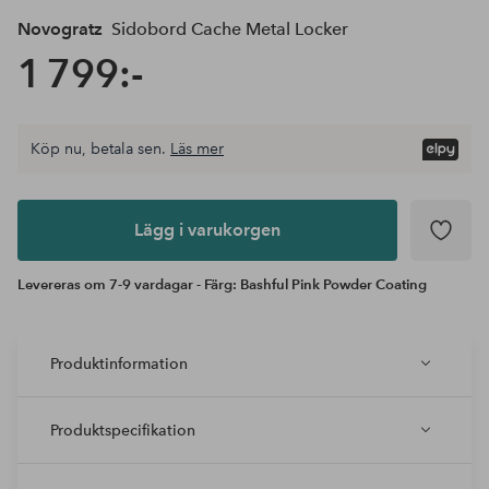
Novogratz
Sidobord Cache Metal Locker
1 799:-
Köp nu, betala sen.
Läs mer
Lägg i
varukorgen
Lägg i varukorgen
Levereras om 7-9 vardagar - Färg: Bashful Pink Powder Coating
Produktinformation
Produktspecifikation