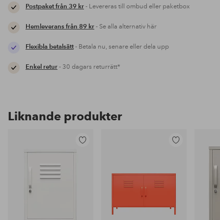
Postpaket från 39 kr
- Levereras till ombud eller paketbox
Hemleverans från 89 kr
- Se alla alternativ här
Flexibla betalsätt
- Betala nu, senare eller dela upp
Enkel retur
- 30 dagars returrätt*
Liknande produkter
Lägg
Lägg
till
till
i
i
favoriter
favoriter