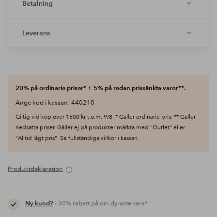
Betalning
Leverans
20% på ordinarie priser* + 5% på redan prissänkta varor**.
Ange kod i kassan: 440210
Giltig vid köp över 1500 kr t.o.m. 9/8. * Gäller ordinarie pris. ** Gäller
nedsatta priser. Gäller ej på produkter märkta med "Outlet" eller
"Alltid lågt pris". Se fullständiga villkor i kassan.
Produktdeklaration
Ny kund?
- 30% rabatt på din dyraste vara*