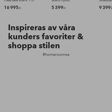
Cleardale skänk 170
Skänk Kyoto
Sideboar
16 995:-
5 399:-
9 399:
Inspireras av våra
kunders favoriter &
shoppa stilen
#homeroomse