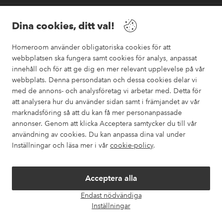
Vänner
Dina cookies, ditt val!
Homeroom använder obligatoriska cookies för att
webbplatsen ska fungera samt cookies för analys, anpassat
innehåll och för att ge dig en mer relevant upplevelse på vår
webbplats. Denna persondatan och dessa cookies delar vi
Säkra betalningar
med de annons- och analysföretag vi arbetar med. Detta för
Vill du veta mer om
våra betalalternativ
?
att analysera hur du använder sidan samt i främjandet av vår
marknadsföring så att du kan få mer personanpassade
elpy
annonser. Genom att klicka Acceptera samtycker du till vår
användning av cookies. Du kan anpassa dina val under
Inställningar och läsa mer i vår
cookie-policy
.
Sverige - Välj land
Acceptera alla
Instagram
Facebook
Pinterest
Youtube
Endast nödvändiga
Öpp
Inställningar
chatt