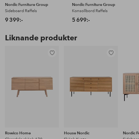
Nordic Furniture Group
Nordic Furniture Group
Sideboard Raffels
Konsollbord Raffels
9 399:-
5 699:-
Liknande produkter
Lägg
Lägg
till
till
i
i
favoriter
favoriter
Rowico Home
House Nordic
Nordic F