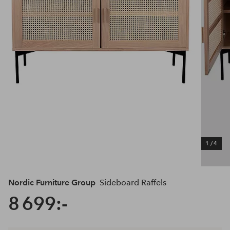
1
/
4
Nordic Furniture Group
Sideboard Raffels
8 699:-