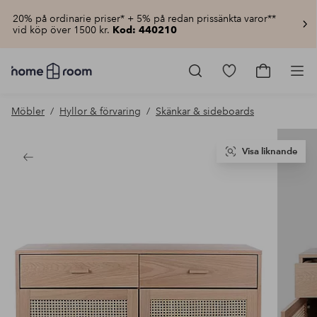
20% på ordinarie priser* + 5% på redan prissänkta varor**
vid köp över 1500 kr.
Kod: 440210
Homeroom
–
Gå
Gå
Pro
Allt
till
till
för
favoritmarkerad
kundvagn
Möbler
Hyllor & förvaring
Skänkar & sideboards
hemmet
produkter
till
lågt
pris
Visa liknande
Tillbaka