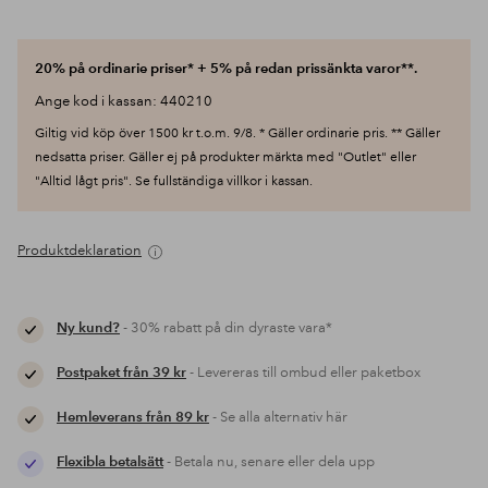
20% på ordinarie priser* + 5% på redan prissänkta varor**.
Ange kod i kassan: 440210
Giltig vid köp över 1500 kr t.o.m. 9/8. * Gäller ordinarie pris. ** Gäller
nedsatta priser. Gäller ej på produkter märkta med "Outlet" eller
"Alltid lågt pris". Se fullständiga villkor i kassan.
Produktdeklaration
Ny kund?
- 30% rabatt på din dyraste vara*
Postpaket från 39 kr
- Levereras till ombud eller paketbox
Hemleverans från 89 kr
- Se alla alternativ här
Flexibla betalsätt
- Betala nu, senare eller dela upp