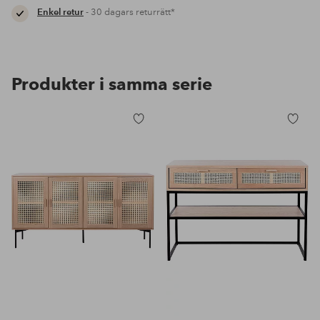
Enkel retur
- 30 dagars returrätt*
Produkter i samma serie
Lägg
Lägg
till
till
i
i
favoriter
favoriter