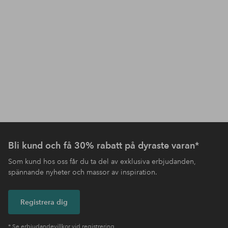
Bli kund och få 30% rabatt på dyraste varan*
Som kund hos oss får du ta del av exklusiva erbjudanden,
spännande nyheter och massor av inspiration.
Registrera dig
* Se erbjudandevillkor vid registrering