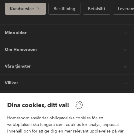
Kundservice
Beställning
Betalsätt
Leveran
Mina sidor
Om Homeroom
Våra tjänster
Villkor
Vänner
Dina cookies, ditt val!
Homeroom använder obligatoriska cookies för att
webbplatsen ska fungera samt cookies för analys, anpassat
innehåll och för att ge dig en mer relevant upplevelse på vår