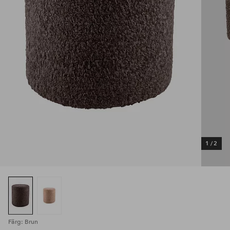
1
/
2
Färg: Brun