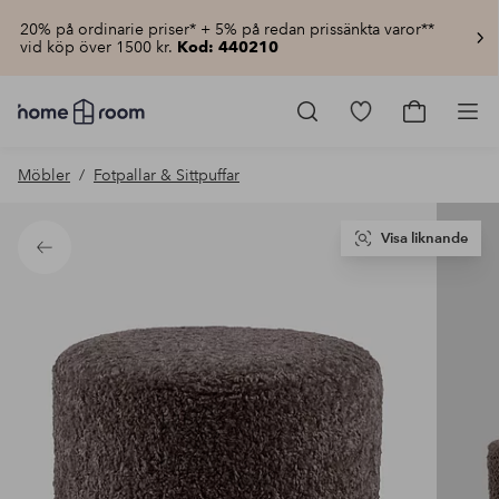
20% på ordinarie priser* + 5% på redan prissänkta varor**
vid köp över 1500 kr.
Kod: 440210
Homeroom
–
Gå
Gå
Pro
Allt
till
till
för
favoritmarkerad
kundvagn
Möbler
Fotpallar & Sittpuffar
hemmet
produkter
till
lågt
pris
Visa liknande
Tillbaka