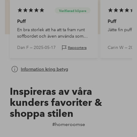
Verifierad köpare
Puff
Puff
En bra storlek att ha att ta fram runt
Jätte fin puff!
soffbordet och även använda som
fotpall
Dan F —
2025-05-17
Carin W —
202
Rapportera
Information kring betyg
Inspireras av våra
kunders favoriter &
shoppa stilen
#homeroomse