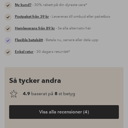
Ny kund?
- 30% rabatt på din dyraste vara*
Postpaket från 39 kr
- Levereras till ombud eller paketbox
Hemleverans från 89 kr
- Se alla alternativ här
Flexibla betalsätt
- Betala nu, senare eller dela upp
Enkel retur
- 30 dagars returrätt*
Så tycker andra
4.9
baserat på
8
st betyg
Visa alla recensioner (4)