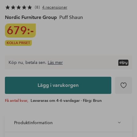
8
4 recensioner
Nordic Furniture Group
Puff Shaun
679:-
KOLLA PRISET
Köp nu, betala sen.
Läs mer
Lägg i
varukorgen
Lägg i varukorgen
Få antal kvar,
Levereras om 4-6 vardagar - Färg: Brun
Produktinformation