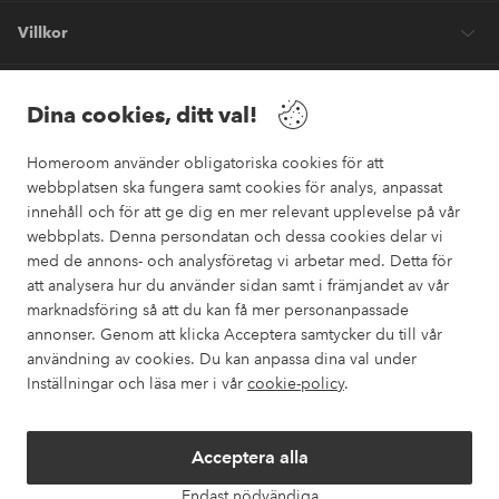
Villkor
Vänner
Dina cookies, ditt val!
Homeroom använder obligatoriska cookies för att
webbplatsen ska fungera samt cookies för analys, anpassat
innehåll och för att ge dig en mer relevant upplevelse på vår
webbplats. Denna persondatan och dessa cookies delar vi
Säkra betalningar
med de annons- och analysföretag vi arbetar med. Detta för
Vill du veta mer om
våra betalalternativ
?
att analysera hur du använder sidan samt i främjandet av vår
marknadsföring så att du kan få mer personanpassade
elpy
annonser. Genom att klicka Acceptera samtycker du till vår
användning av cookies. Du kan anpassa dina val under
Inställningar och läsa mer i vår
cookie-policy
.
Sverige - Välj land
Acceptera alla
Instagram
Facebook
Pinterest
Youtube
Endast nödvändiga