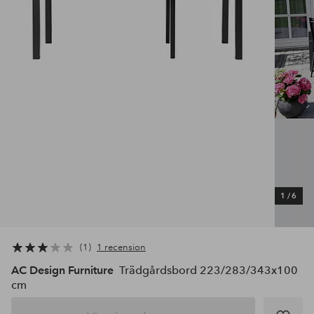
1
/
6
1
1 recension
AC Design Furniture
Trädgårdsbord 223/283/343x100
cm