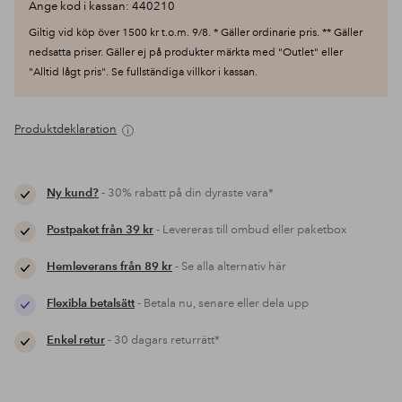
Ange kod i kassan: 440210
Giltig vid köp över 1500 kr t.o.m. 9/8. * Gäller ordinarie pris. ** Gäller
nedsatta priser. Gäller ej på produkter märkta med "Outlet" eller
"Alltid lågt pris". Se fullständiga villkor i kassan.
Produktdeklaration
Ny kund?
- 30% rabatt på din dyraste vara*
Postpaket från 39 kr
- Levereras till ombud eller paketbox
Hemleverans från 89 kr
- Se alla alternativ här
Flexibla betalsätt
- Betala nu, senare eller dela upp
Enkel retur
- 30 dagars returrätt*