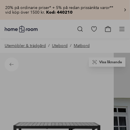
20% på ordinarie priser* + 5% på redan prissänkta varor**
vid köp över 1500 kr.
Kod: 440210
Homeroom
–
Gå
Gå
Pro
Allt
till
till
för
favoritmarkerad
kundvagn
Utemöbler & trädgård
Utebord
Matbord
hemmet
produkter
till
lågt
pris
Visa liknande
Tillbaka