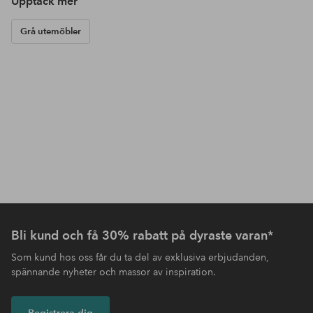
Upptäck mer
Grå utemöbler
Bli kund och få 30% rabatt på dyraste varan*
Som kund hos oss får du ta del av exklusiva erbjudanden,
spännande nyheter och massor av inspiration.
Registrera dig