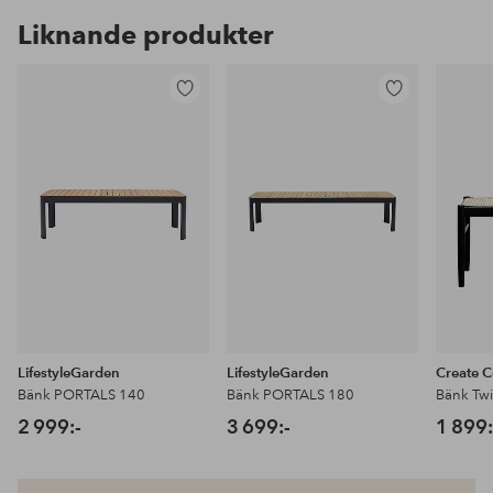
Liknande produkter
Lägg
Lägg
till
till
i
i
favoriter
favoriter
LifestyleGarden
LifestyleGarden
Create C
Bänk PORTALS 140
Bänk PORTALS 180
Bänk Tw
2 999:-
3 699:-
1 899: