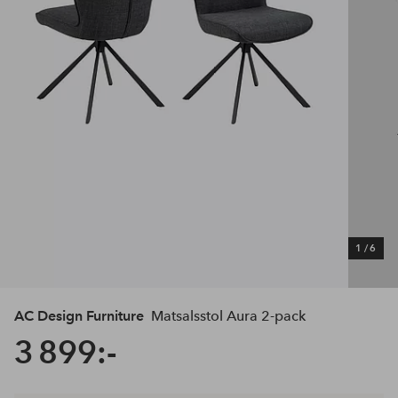
1
/
6
AC Design Furniture
Matsalsstol Aura 2-pack
3 899:-