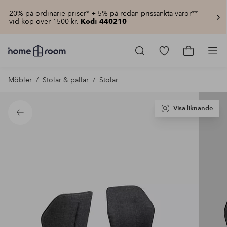
20% på ordinarie priser* + 5% på redan prissänkta varor**
vid köp över 1500 kr.
Kod: 440210
Homeroom
–
Gå
Gå
Pro
Allt
till
till
för
favoritmarkerad
kundvagn
Möbler
Stolar & pallar
Stolar
hemmet
produkter
till
lågt
pris
Visa liknande
Tillbaka