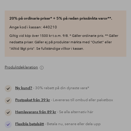
20% på ordinarie priser* + 5% på redan prissänkta varor**.
Ange kod i kassan: 440210
Giltig vid köp över 1500 kr t.o.m. 9/8. * Gäller ordinarie pris. ** Gäller
nedsatta priser. Gäller ej på produkter märkta med "Outlet" eller
"Alltid lågt pris". Se fullständiga villkor i kassan.
Produktdeklaration
Ny kund?
- 30% rabatt på din dyraste vara*
Postpaket från 39 kr
- Levereras till ombud eller paketbox
Hemleverans från 89 kr
- Se alla alternativ här
Flexibla betalsätt
- Betala nu, senare eller dela upp