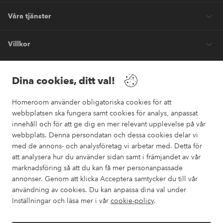
Våra tjänster
Villkor
Vänner
Dina cookies, ditt val!
Homeroom använder obligatoriska cookies för att
webbplatsen ska fungera samt cookies för analys, anpassat
innehåll och för att ge dig en mer relevant upplevelse på vår
webbplats. Denna persondatan och dessa cookies delar vi
Säkra betalningar
med de annons- och analysföretag vi arbetar med. Detta för
Vill du veta mer om
våra betalalternativ
?
att analysera hur du använder sidan samt i främjandet av vår
marknadsföring så att du kan få mer personanpassade
elpy
annonser. Genom att klicka Acceptera samtycker du till vår
användning av cookies. Du kan anpassa dina val under
Inställningar och läsa mer i vår
cookie-policy
.
Sverige - Välj land