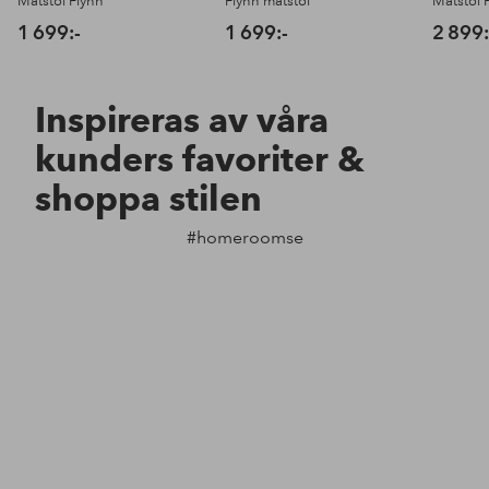
Matstol Flynn
Flynn matstol
Matstol 
1 699:-
1 699:-
2 899:
Inspireras av våra
kunders favoriter &
shoppa stilen
#homeroomse