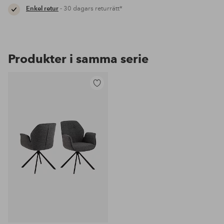
Enkel retur
- 30 dagars returrätt*
Produkter i samma serie
Lägg
till
i
favoriter