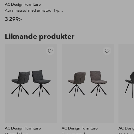
AC Design Furniture
Aura matstol med armstöd, 1-pack
3 299:-
Liknande produkter
Lägg
Lägg
till
till
i
i
favoriter
favoriter
AC Design Furniture
AC Design Furniture
AC Desig