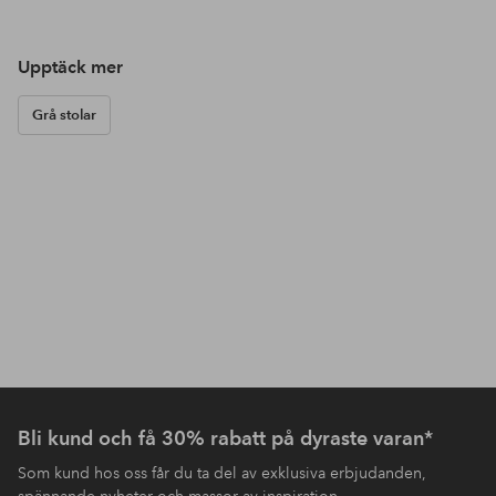
Upptäck mer
Grå stolar
Bli kund och få 30% rabatt på dyraste varan*
Som kund hos oss får du ta del av exklusiva erbjudanden,
spännande nyheter och massor av inspiration.