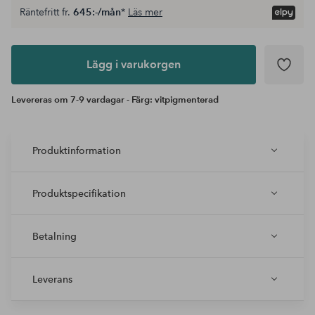
Räntefritt fr.
645:-/mån
*
Läs mer
Lägg i
varukorgen
Lägg i varukorgen
Levereras om 7-9 vardagar - Färg: vitpigmenterad
Produktinformation
Produktspecifikation
Betalning
Leverans