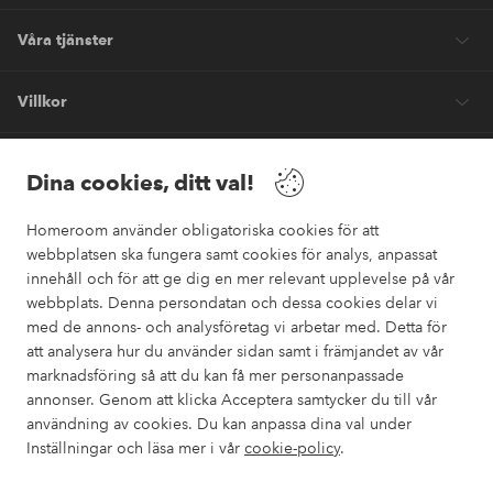
Våra tjänster
Villkor
Vänner
Dina cookies, ditt val!
Homeroom använder obligatoriska cookies för att
webbplatsen ska fungera samt cookies för analys, anpassat
innehåll och för att ge dig en mer relevant upplevelse på vår
webbplats. Denna persondatan och dessa cookies delar vi
Säkra betalningar
med de annons- och analysföretag vi arbetar med. Detta för
Vill du veta mer om
våra betalalternativ
?
att analysera hur du använder sidan samt i främjandet av vår
marknadsföring så att du kan få mer personanpassade
elpy
annonser. Genom att klicka Acceptera samtycker du till vår
användning av cookies. Du kan anpassa dina val under
Inställningar och läsa mer i vår
cookie-policy
.
Sverige - Välj land