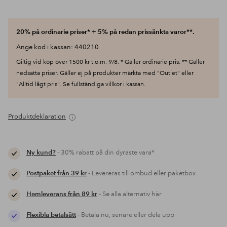
20% på ordinarie priser* + 5% på redan prissänkta varor**.
Ange kod i kassan: 440210
Giltig vid köp över 1500 kr t.o.m. 9/8. * Gäller ordinarie pris. ** Gäller
nedsatta priser. Gäller ej på produkter märkta med "Outlet" eller
"Alltid lågt pris". Se fullständiga villkor i kassan.
Produktdeklaration
Ny kund?
- 30% rabatt på din dyraste vara*
Postpaket från 39 kr
- Levereras till ombud eller paketbox
Hemleverans från 89 kr
- Se alla alternativ här
Flexibla betalsätt
- Betala nu, senare eller dela upp