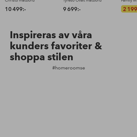
Christo matbord
Tyresö Ovalt matbord
Family 
10 499:-
9 699:-
2 199
Inspireras av våra
kunders favoriter &
shoppa stilen
#homeroomse