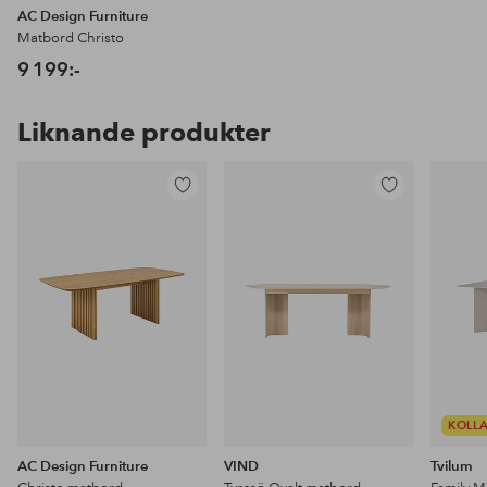
AC Design Furniture
Matbord Christo
9 199:-
Liknande produkter
Lägg
Lägg
till
till
i
i
favoriter
favoriter
KOLLA
AC Design Furniture
VIND
Tvilum