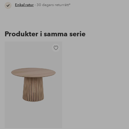
Enkel retur
- 30 dagars returrätt*
Produkter i samma serie
Lägg
till
i
favoriter