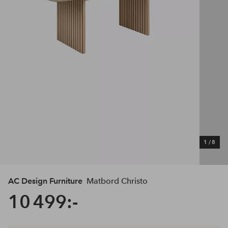
1
/
8
AC Design Furniture
Matbord Christo
10 499:-