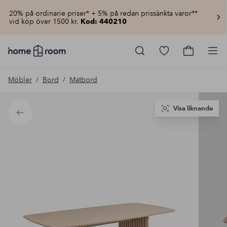
20% på ordinarie priser* + 5% på redan prissänkta varor**
vid köp över 1500 kr.
Kod: 440210
Homeroom
–
Gå
Gå
Pro
Allt
till
till
för
favoritmarkerad
kundvagn
Möbler
Bord
Matbord
hemmet
produkter
till
lågt
pris
Visa liknande
Tillbaka