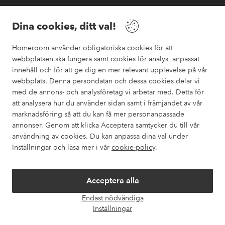
Vänner
Dina cookies, ditt val!
Homeroom använder obligatoriska cookies för att
webbplatsen ska fungera samt cookies för analys, anpassat
innehåll och för att ge dig en mer relevant upplevelse på vår
webbplats. Denna persondatan och dessa cookies delar vi
Säkra betalningar
med de annons- och analysföretag vi arbetar med. Detta för
Vill du veta mer om
våra betalalternativ
?
att analysera hur du använder sidan samt i främjandet av vår
marknadsföring så att du kan få mer personanpassade
elpy
annonser. Genom att klicka Acceptera samtycker du till vår
användning av cookies. Du kan anpassa dina val under
Inställningar och läsa mer i vår
cookie-policy
.
Sverige - Välj land
Acceptera alla
Instagram
Facebook
Pinterest
Youtube
Endast nödvändiga
Öpp
Inställningar
chatt