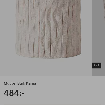
1
/
5
Muubs
Burk Kama
484:-