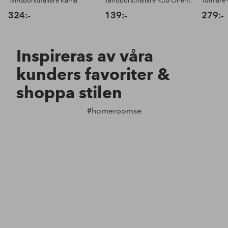
Tandborsthållare Kama
Tandborsthållare Kub Orient
Tumlare 
324:-
139:-
279:-
Inspireras av våra
kunders favoriter &
shoppa stilen
#homeroomse