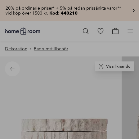
20% på ordinarie priser* + 5% på redan prissänkta varor**
vid köp över 1500 kr.
Kod: 440210
Homeroom
–
Gå
Gå
Pro
Allt
till
till
för
favoritmarkerad
kundvagn
Dekoration
Badrumstillbehör
hemmet
produkter
till
lågt
pris
Visa liknande
Tillbaka