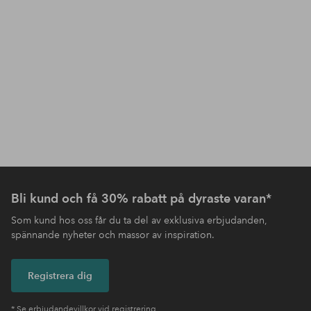
Bli kund och få 30% rabatt på dyraste varan*
Som kund hos oss får du ta del av exklusiva erbjudanden,
spännande nyheter och massor av inspiration.
Registrera dig
* Se erbjudandevillkor vid registrering