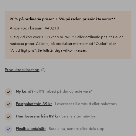
20% på ordinarie priser* + 5% på redan prissänkta varor**.
Ange kod i kassan: 440210
Giltig vid köp över 1500 kr t.o.m. 9/8. * Gäller ordinarie pris. ** Gäller
nedsatta priser. Gäller ej på produkter märkta med "Outlet" eller
"Alltid lågt pris". Se fullständiga villkor i kassan.
Produktdeklaration
Ny kund?
- 30% rabatt på din dyraste vara*
Postpaket från 39 kr
- Levereras till ombud eller paketbox
Hemleverans från 89 kr
- Se alla alternativ här
Flexibla betalsätt
- Betala nu, senare eller dela upp