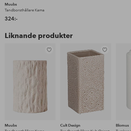
Muubs
Tandborsthållare Kama
324:-
Liknande produkter
Lägg
Lägg
till
till
i
i
favoriter
favoriter
Muubs
Cult Design
Blomus