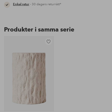
Enkel retur
- 30 dagars returrätt*
Produkter i samma serie
Lägg
till
i
favoriter