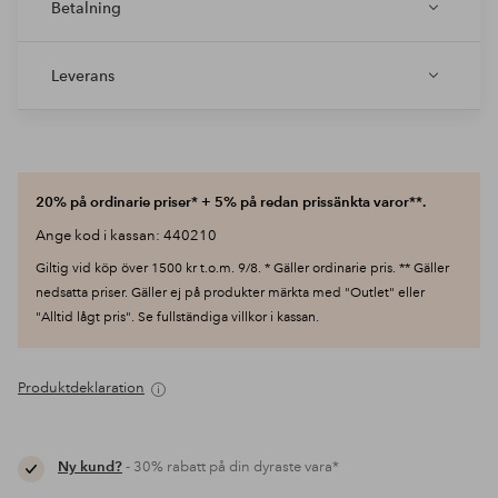
Betalning
Leverans
20% på ordinarie priser* + 5% på redan prissänkta varor**.
Ange kod i kassan: 440210
Giltig vid köp över 1500 kr t.o.m. 9/8. * Gäller ordinarie pris. ** Gäller
nedsatta priser. Gäller ej på produkter märkta med "Outlet" eller
"Alltid lågt pris". Se fullständiga villkor i kassan.
Produktdeklaration
Ny kund?
- 30% rabatt på din dyraste vara*