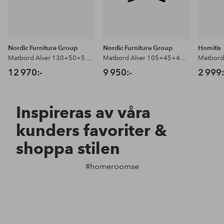
Nordic Furniture Group
Nordic Furniture Group
Homitis
Matbord Alver 130+50+50 ask
Matbord Alver 105+45+45 ask
Matbord 
12 970:-
9 950:-
2 999:
Inspireras av våra
kunders favoriter &
shoppa stilen
#homeroomse