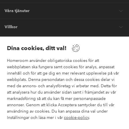
Våra tjänster
Villkor
Vänner
Dina cookies, ditt val!
Homeroom använder obligatoriska cookies för att
webbplatsen ska fungera samt cookies för analys, anpassat
innehåll och för att ge dig en mer relevant upplevelse på vår
webbplats. Denna persondatan och dessa cookies delar vi
Säkra betalningar
med de annons- och analysföretag vi arbetar med. Detta för
Vill du veta mer om
våra betalalternativ
?
att analysera hur du använder sidan samt i främjandet av vår
marknadsföring så att du kan få mer personanpassade
elpy
annonser. Genom att klicka Acceptera samtycker du till vår
användning av cookies. Du kan anpassa dina val under
Inställningar och läsa mer i vår
cookie-policy
.
Sverige - Välj land