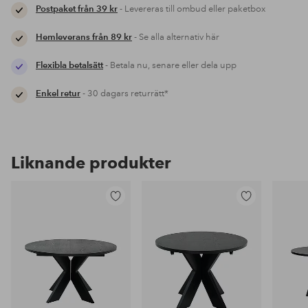
Postpaket från 39 kr
- Levereras till ombud eller paketbox
Hemleverans från 89 kr
- Se alla alternativ här
Flexibla betalsätt
- Betala nu, senare eller dela upp
Enkel retur
- 30 dagars returrätt*
Liknande produkter
Lägg
Lägg
till
till
i
i
favoriter
favoriter