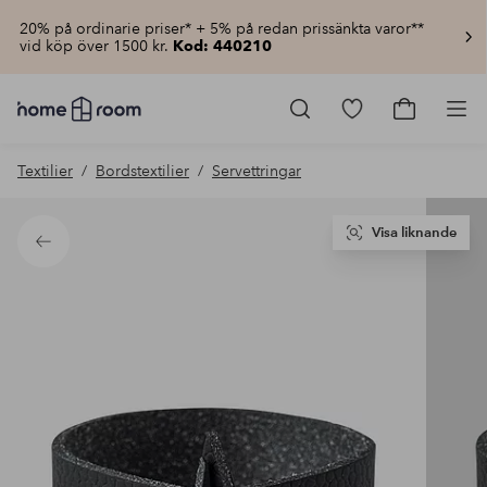
20% på ordinarie priser* + 5% på redan prissänkta varor**
vid köp över 1500 kr.
Kod: 440210
Homeroom
–
Gå
Gå
Pro
Allt
till
till
för
favoritmarkerad
kundvagn
Textilier
Bordstextilier
Servettringar
hemmet
produkter
till
lågt
pris
Visa liknande
Tillbaka