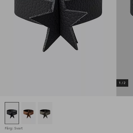
1
/
2
Färg: Svart