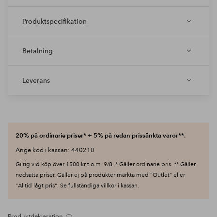
Produktspecifikation
Betalning
Leverans
20% på ordinarie priser* + 5% på redan prissänkta varor**.
Ange kod i kassan: 440210
Giltig vid köp över 1500 kr t.o.m. 9/8. * Gäller ordinarie pris. ** Gäller
nedsatta priser. Gäller ej på produkter märkta med "Outlet" eller
"Alltid lågt pris". Se fullständiga villkor i kassan.
Produktdeklaration