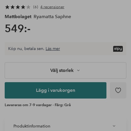
6
4 recensioner
Mattbolaget
Ryamatta Saphne
549:-
Välj
Köp nu, betala sen.
Läs mer
storlek
Lägg i
varukorgen
Välj storlek
Lägg i varukorgen
Levereras om 7-9 vardagar - Färg: Grå
Produktinformation