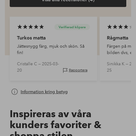
Verifierad köpare
Turkos matta
Rågmatta
Jättesnygg färg, mjuk och skön. Så
Färgen på matta
fin!
bilden dvs, enl
mattan är mörk
Cristalle C —
2025-03-
Sinikka K —
202
Överraskningen 
20
25
Rapportera
ljus men rosa i
det ett kvalite
Information kring betyg
Inspireras av våra
kunders favoriter &
shoppa stilen