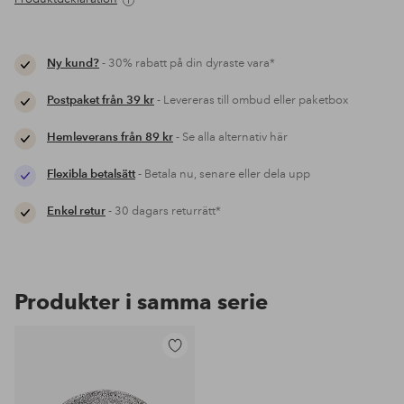
Ny kund?
- 30% rabatt på din dyraste vara*
Postpaket från 39 kr
- Levereras till ombud eller paketbox
Hemleverans från 89 kr
- Se alla alternativ här
Flexibla betalsätt
- Betala nu, senare eller dela upp
Enkel retur
- 30 dagars returrätt*
Produkter i samma serie
Lägg
till
i
favoriter