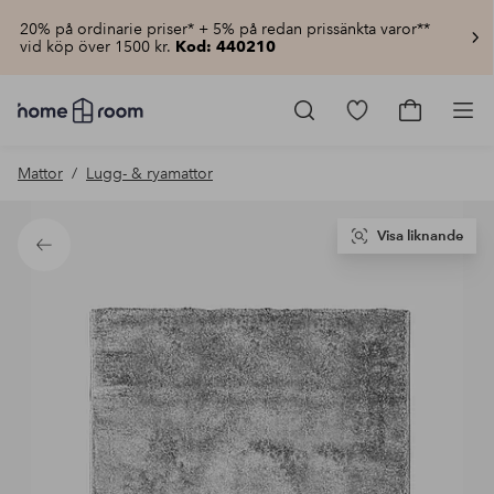
20% på ordinarie priser* + 5% på redan prissänkta varor**
vid köp över 1500 kr.
Kod: 440210
Homeroom
–
Gå
Gå
Pro
Allt
till
till
för
favoritmarkerad
kundvagn
Mattor
Lugg- & ryamattor
hemmet
produkter
till
lågt
pris
Visa liknande
Tillbaka