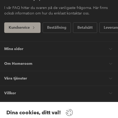
I vår FAQ hittar du svaren på de vanligaste frågorna. Här finns
också information om hur du enklast kontaktar oss.
Kundservice
Beställning
Betalsätt
Leveran
Mina sidor
Om Homeroom
Våra tjänster
Villkor
Vänner
Dina cookies, ditt val!