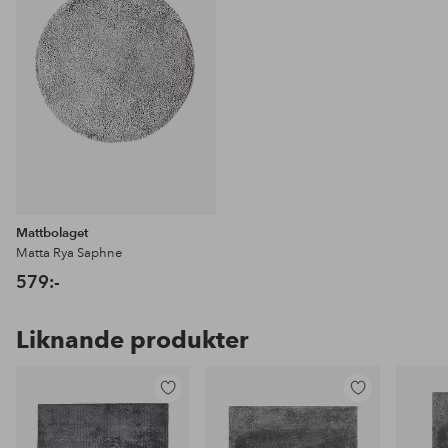
Mattbolaget
Matta Rya Saphne
579:-
Liknande produkter
Lägg
Lägg
till
till
i
i