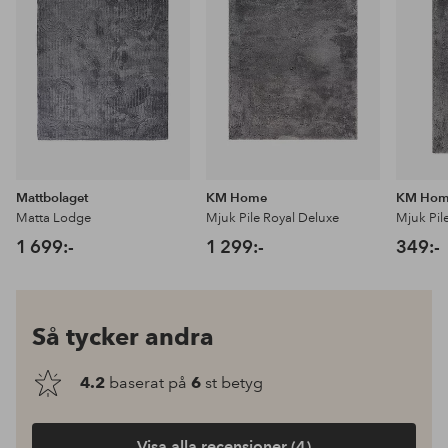
favoriter
favoriter
Mattbolaget
KM Home
KM Ho
Matta Lodge
Mjuk Pile Royal Deluxe
Mjuk Pil
1 699:-
1 299:-
349:-
Så tycker andra
4.2
baserat på
6
st betyg
Visa alla recensioner (4)