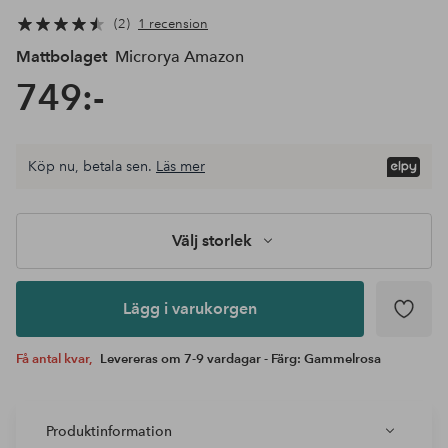
2
1 recension
Mattbolaget
Microrya Amazon
749:-
Välj
Köp nu, betala sen.
Läs mer
storlek
Lägg i
varukorgen
Välj storlek
Lägg i varukorgen
Få antal kvar,
Levereras om 7-9 vardagar - Färg: Gammelrosa
Produktinformation