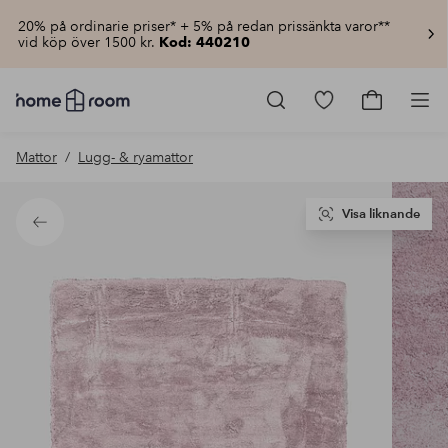
20% på ordinarie priser* + 5% på redan prissänkta varor**
vid köp över 1500 kr.
Kod: 440210
Homeroom
–
Gå
Gå
Pro
Allt
till
till
för
favoritmarkerad
kundvagn
Mattor
Lugg- & ryamattor
hemmet
produkter
till
lågt
pris
Visa liknande
Tillbaka