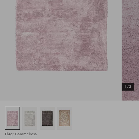
1
/
3
Färg: Gammelrosa