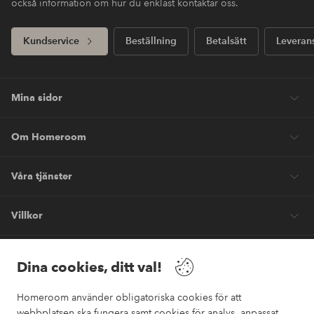
också information om hur du enklast kontaktar oss.
Kundservice
Beställning
Betalsätt
Leveran
Mina sidor
Om Homeroom
Våra tjänster
Villkor
Vänner
Dina cookies, ditt val!
Homeroom använder obligatoriska cookies för att
webbplatsen ska fungera samt cookies för analys, anpassat