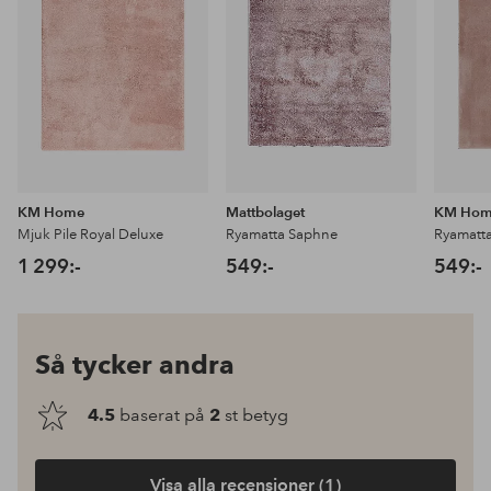
KM Home
Mattbolaget
KM Ho
Mjuk Pile Royal Deluxe
Ryamatta Saphne
Ryamatt
1 299:-
549:-
549:-
Så tycker andra
4.5
baserat på
2
st betyg
Visa alla recensioner (1)