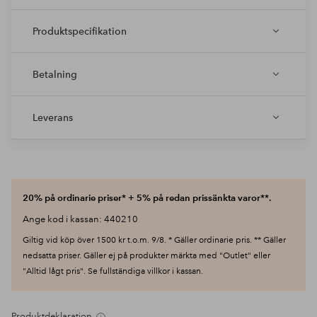
Produktspecifikation
Betalning
Leverans
20% på ordinarie priser* + 5% på redan prissänkta varor**.
Ange kod i kassan: 440210
Giltig vid köp över 1500 kr t.o.m. 9/8. * Gäller ordinarie pris. ** Gäller
nedsatta priser. Gäller ej på produkter märkta med "Outlet" eller
"Alltid lågt pris". Se fullständiga villkor i kassan.
Produktdeklaration