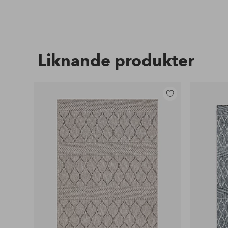
Liknande produkter
Lägg
till
i
favoriter