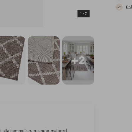
Enk
1
/
7
+2
kt i alla hemmets rum, under matbord,