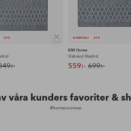
-20%
KAMPANJ
-20%
Visa
liknande
KM Home
adrid
Slätvävd Madrid
349:-
559:-
699:-
av våra kunders favoriter & s
#homeroomse