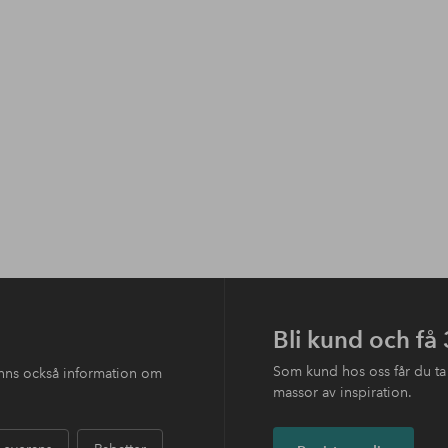
Bli kund och få
Som kund hos oss får du ta
finns också information om
massor av inspiration.