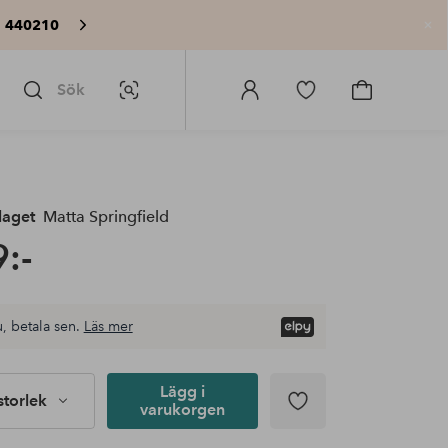
: 440210
St
Sök
Bildsök
Logga
Gå
Gå
in
till
till
på
favoritmarkerade
kundvagne
Homeroom
produkter
laget
Matta Springfield
:-
, betala sen.
Läs mer
Lägg i
 storlek
varukorgen