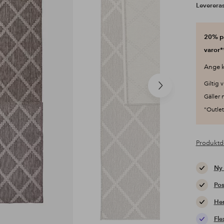
Levereras
20% på
varor*
Ange k
Giltig v
Nästa
Gäller 
produkt
"Outlet"
Produktd
Ny
Pos
Hem
Fle