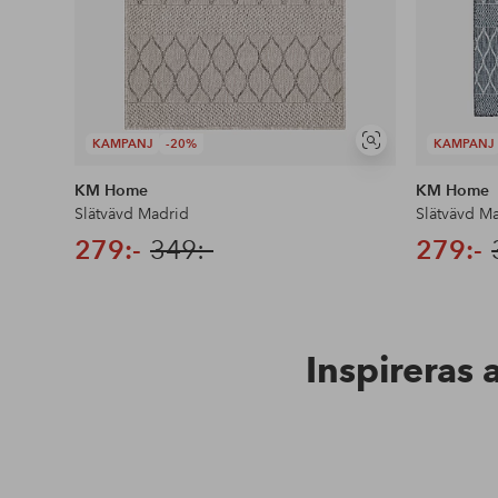
KAMPANJ
-20%
KAMPANJ
Visa
liknande
KM Home
KM Home
Slätvävd Madrid
Slätvävd M
279:-
349:-
279:-
Inspireras 