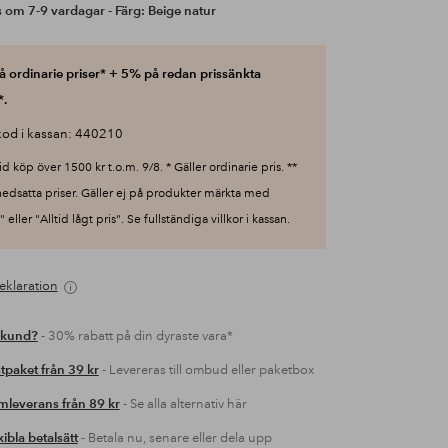
 om 7-9 vardagar - Färg: Beige natur
 ordinarie priser* + 5% på redan prissänkta
*.
od i kassan: 440210
id köp över 1500 kr t.o.m. 9/8. * Gäller ordinarie pris. **
nedsatta priser. Gäller ej på produkter märkta med
 eller "Alltid lågt pris". Se fullständiga villkor i kassan.
eklaration
 kund?
- 30% rabatt på din dyraste vara*
tpaket från 39 kr
- Levereras till ombud eller paketbox
leverans från 89 kr
- Se alla alternativ här
xibla betalsätt
- Betala nu, senare eller dela upp