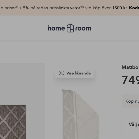
e priser* + 5% på redan prissänkta varor** vid köp över 1500 kr.
Kod
Homeroom
–
Allt
för
hemmet
till
lågt
pris
Mattbo
Visa liknande
749
Köp nu
Välj