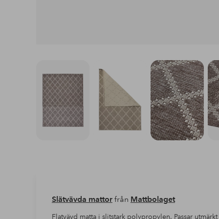
Slätvävda mattor
från
Mattbolaget
Flatvävd matta i slitstark polypropylen. Passar utmär