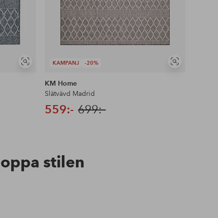
KAMPANJ
-20%
KAMP
Visa
Visa
liknande
liknande
KM Home
KM Ho
Slätvävd Madrid
Slätväv
559:-
699:-
559:
hoppa stilen